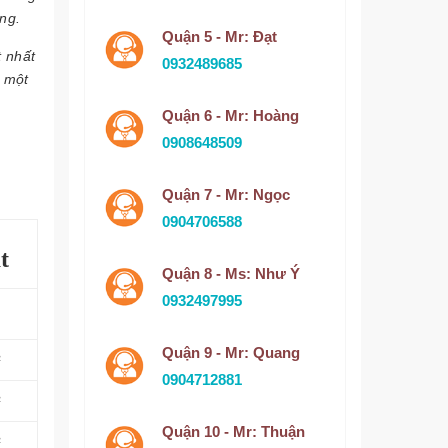
ng.
Quận 5 - Mr: Đạt
t nhất
0932489685
à một
Quận 6 - Mr: Hoàng
0908648509
Quận 7 - Mr: Ngọc
0904706588
t
Quận 8 - Ms: Như Ý
0932497995
Quận 9 - Mr: Quang
²
0904712881
²
Quận 10 - Mr: Thuận
²