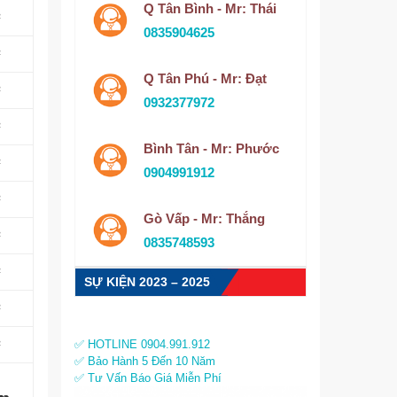
Q Tân Bình - Mr: Thái
²
0835904625
²
Q Tân Phú - Mr: Đạt
²
0932377972
²
Bình Tân - Mr: Phước
²
0904991912
²
Gò Vấp - Mr: Thắng
²
0835748593
²
SỰ KIỆN 2023 – 2025
²
²
✅ HOTLINE 0904.991.912
✅ Bảo Hành 5 Đến 10 Năm
✅ Tư Vấn Báo Giá Miễn Phí