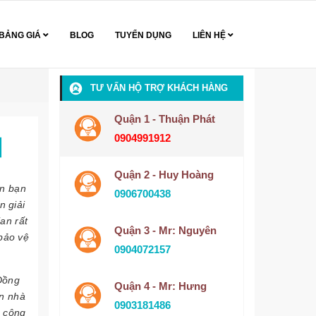
BẢNG GIÁ
BLOG
TUYỂN DỤNG
LIÊN HỆ
TƯ VẤN HỘ TRỢ KHÁCH HÀNG
Quận 1 - Thuận Phát
0904991912
í】
Quận 2 - Huy Hoàng
ến bạn
0906700438
n giải
an rất
Quận 3 - Mr: Nguyên
 bảo vệ
0904072157
Đồng
Quận 4 - Mr: Hưng
ơn nhà
0903181486
, công