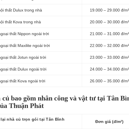
ội thất Dulux trong nhà
19.000 – 29.000 đ/m
ội thất Kova trong nhà
20.000 – 30.000 đ/m
goại thất Nippon ngoài trời
21.000 – 31.000 đ/m
oại thất Maxilite ngoài trời
22.000 – 32.000 đ/m
oại thất Jotun ngoài trời
23.000 – 33.000 đ/m
oại thất Dulux ngoài trời
24.000 – 34.000 đ/m
goại thất Kova ngoài trời
26.000 – 35.000 đ/m
à củ bao gồm nhân công và vật tư tại Tân Bì
của Thuận Phát
ại nhà củ trọn gói tại Tân Bình
Đơn giá (đ/m²)