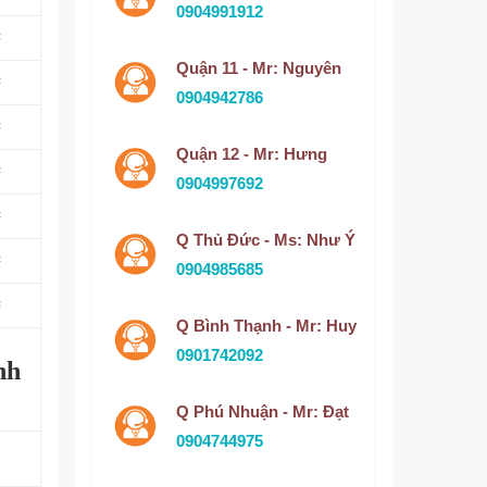
0904991912
²
Quận 11 - Mr: Nguyên
²
0904942786
²
Quận 12 - Mr: Hưng
²
0904997692
²
Q Thủ Đức - Ms: Như Ý
²
0904985685
²
Q Bình Thạnh - Mr: Huy
0901742092
nh
Q Phú Nhuận - Mr: Đạt
0904744975