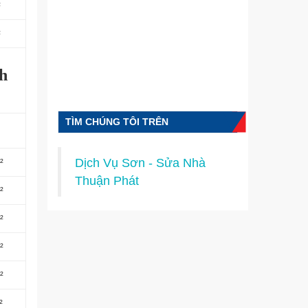
²
²
h
TÌM CHÚNG TÔI TRÊN
FACEBOOK
Dịch Vụ Sơn - Sửa Nhà
²
Thuận Phát
²
²
²
²
²