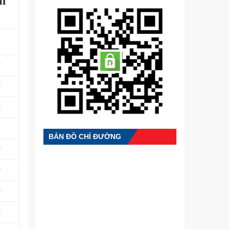
ận
²
²
²
²
BẢN ĐỒ CHỈ ĐƯỜNG
²
²
²
²