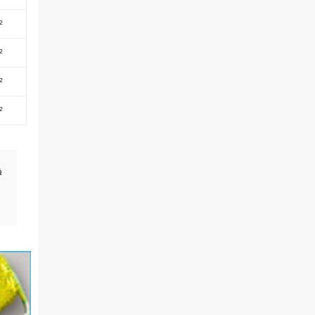
²
²
²
²
à