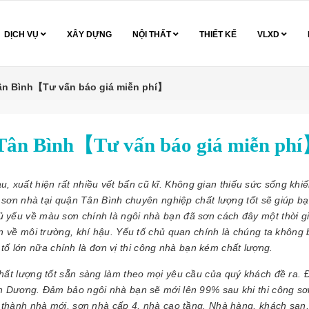
DỊCH VỤ
XÂY DỰNG
NỘI THẤT
THIẾT KẾ
VLXD
Tân Bình【Tư vấn báo giá miễn phí】
i Tân Bình【Tư vấn báo giá miễn ph
u, xuất hiện rất nhiều vết bẩn cũ kĩ. Không gian thiếu sức sống khi
ợ sơn nhà tại quận Tân Bình chuyên nghiệp chất lượng tốt sẽ giúp bạ
chủ yếu về màu sơn chính là ngôi nhà bạn đã sơn cách đây một thời gi
an về môi trường, khí hậu. Yếu tố chủ quan chính là chúng ta không
ố lớn nữa chính là đơn vị thi công nhà bạn kém chất lượng.
hất lượng tốt sẵn sàng làm theo mọi yêu cầu của quý khách đề ra. 
 Dương. Đảm bảo ngôi nhà bạn sẽ mới lên 99% sau khi thi công s
n thành nhà mới, sơn nhà cấp 4, nhà cao tầng. Nhà hàng, khách sạn