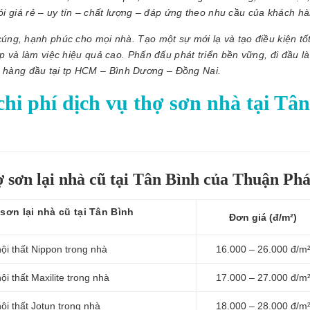
ói giá rẻ – uy tín – chất lượng – đáp ứng theo nhu cầu của khách hà
ng, hạnh phúc cho mọi nhà. Tạo một sự mới lạ và tạo điều kiện tố
ập và làm việc hiệu quả cao. Phấn đấu phát triển bền vững, đi đầu l
ng hàng đầu tại tp HCM – Bình Dương – Đồng Nai.
hi phí dịch vụ thợ sơn nhà tại Tân
ợ sơn lại nhà cũ tại Tân Bình của Thuận Phá
sơn lại nhà cũ tại Tân Bình
Đơn giá (đ/m²)
ội thất Nippon trong nhà
16.000 – 26.000 đ/m
i thất Maxilite trong nhà
17.000 – 27.000 đ/m
ội thất Jotun trong nhà
18.000 – 28.000 đ/m