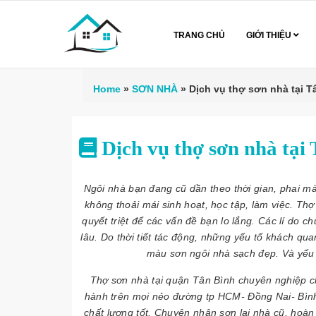
TRANG CHỦ
GIỚI THIỆU
Home
»
SƠN NHÀ
»
Dịch vụ thợ sơn nhà tại 
Dịch vụ thợ sơn nhà tạ
Ngôi nhà bạn đang cũ dần theo thời gian, phai mà
không thoải mái sinh hoạt, học tập, làm việc. Th
quyết triệt để các vấn đề bạn lo lắng. Các lí do 
lâu. Do thời tiết tác động, những yếu tố khách qu
màu sơn ngôi nhà sạch đẹp. Và yếu t
Thợ sơn nhà tại quận Tân Bình chuyên nghiệp c
hành trên mọi nẻo đường tp HCM- Đồng Nai- Bình
chất lượng tốt. Chuyên nhận sơn lại nhà cũ, hoà