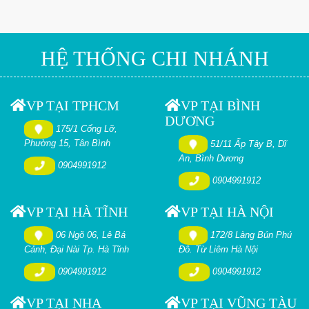
HỆ THỐNG CHI NHÁNH
VP TẠI TPHCM
VP TẠI BÌNH
DƯƠNG
175/1 Cống Lỡ,
Phường 15, Tân Bình
51/11 Ấp Tây B, Dĩ
An, Bình Dương
0904991912
0904991912
VP TẠI HÀ TĨNH
VP TẠI HÀ NỘI
06 Ngõ 06, Lê Bá
172/8 Làng Bún Phú
Cảnh, Đại Nài Tp. Hà Tĩnh
Đô. Từ Liêm Hà Nội
0904991912
0904991912
VP TẠI NHA
VP TẠI VŨNG TÀU