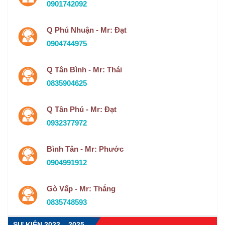
0901742092
Q Phú Nhuận - Mr: Đạt
0904744975
Q Tân Bình - Mr: Thái
0835904625
Q Tân Phú - Mr: Đạt
0932377972
Bình Tân - Mr: Phước
0904991912
Gò Vấp - Mr: Thắng
0835748593
SỰ KIỆN 2023 – 2025