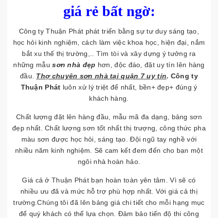
giá rẻ bất ngờ:
Công ty Thuận Phát phát triển bằng sự tư duy sáng tạo,
học hỏi kinh nghiệm, cách làm việc khoa học, hiện đại, nắm
bắt xu thế thị trường,.. Tìm tòi và xây dựng ý tưởng ra
những mẫu
sơn nhà đẹp
hơn, độc đáo, đặt uy tín lên hàng
đầu.
Thợ chuyên sơn nhà tại quận 7 uy tín
. Công ty
Thuận Phát
luôn xử lý triệt để nhất, bền+ đẹp+ đúng ý
khách hàng.
Chất lượng đặt lên hàng đầu, mẫu mã đa dạng, bảng sơn
đẹp nhất. Chất lượng sơn tốt nhất thị trượng, công thức pha
màu sơn được học hỏi, sáng tạo. Đội ngũ tay nghề với
nhiều năm kinh nghiệm. Sẽ cam kết đem đến cho bạn một
ngôi nhà hoàn hảo.
Giá cả ở Thuận Phát bạn hoàn toàn yên tâm. Vì sẽ có
nhiều ưu đã và mức hỗ trợ phù hợp nhất. Với giá cả thị
trường.Chúng tôi đã lên bảng giá chi tiết cho mỗi hạng mục
để quý khách có thể lựa chọn. Đảm bảo tiến độ thi công