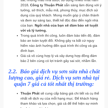
sắc những mẫu nhà được sử dụng nhiều nhất năm
2018
.
Công ty Thuận Phát
sẵn sàng làm đúng với ý
tưởng, sở thích, mẫu mã, phong thủy, mục đích sử
dụng của quý khách. Mong muốn góp ý chân thành
và đem sự sáng tạo, thiết kế độc đáo đến ngôi nhà
của bạn.
Ngôi nhà của bạn sẽ đảm bảo sẽ tuyệt
vời và lý tưởng.
Trong quá trình thi công, luôn đảm bảo tiến độ, đảm
bảo an toàn tuyệt đối. Không gây ra bất cứ nguy
hiểm nào ảnh hưởng đến quá trình thi công và gia
đình bạn.
Giá cả vô cùng hợp lý và xây dưng hợp đồng đảm
bảo 2 bên cùng có lợi tránh gây sai sót, nhầm lẫn.
2.2.
Báo giá dịch vụ sơn sửa nhà chất
lượng cao, giá rẻ. Dịch vụ sơn nhà tại
quận 7 giá cả tốt nhất thị trường:
Thuận Phát
sẽ cung cấp bảng giá chi tiết và cụ thể
nhất về dịch vụ của mỗi hạng mục. Để khách hàng
tham khảo và lựa chọn, giá cả để thể hiện sự minh