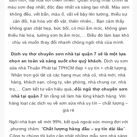
tươi mới, hài hòa với thiên nhiên. Quan trọng nhất chính là
màu sơn đẹp nhất, độc đáo nhất và sáng tạo nhất. Màu sơn
không đều, vết bẩn, màu ố, vất vẽ bậy lên tường, thiếu sự
cân đối, hài hòa với đồ vật, thiên nhiên,.. Bạn cảm thấy
không gian chật hẹp, bức bối, có mùi ẩm móc, không gian
thiếu hài hòa, tường sơn bị ẩm móc,… Điều đó làm bạn khó
chịu và muốn thay đổi nhanh chóng ngôi nhà của mình.
Dịch vụ thợ chuyên sơn nhà tại quận 7
sẽ là một lựa
chọn an toàn và sáng suốt cho quý khách.
Dịch vụ sơn
sửa nhà Thuận Phát tại TPHCM đẹp + uy tín + chất lượng.
Nhận trọn gói tât cả các hạng mục nhà cũ, nhà mới, nhà
hàng, khách sạn, công ty, văn phòng, nhà chung cư, nhà
trọ,… Cam kết tư vấn hiệu quả,
đội ngũ thợ chuyên sơn
nhà tại quận 7
tin rằng sẽ làm hài lòng khách hàng. Với
hàng loạt các dịch vụ về sơn sửa nhà uy tín – chất lượng –
giá rẻ
Ngôi nhà bạn sẽ mới 99%, kết quả ngoài sức mong đợi với
phương châm. “
Chất lượng hàng đầu – uy tín dài lâu
”.
Công ty chúng tôi luôn cập nhật những mẫu sơn nhà sáng