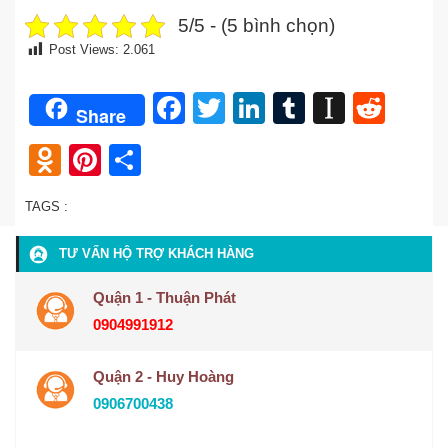
5/5 - (5 bình chọn)
Post Views:
2.061
Facebook
Twitter
LinkedIn
Tumblr
Instap
Redd
Share
Odnoklassniki
Pinterest
Share
TAGS :
TƯ VẤN HỘ TRỢ KHÁCH HÀNG
Quận 1 - Thuận Phát
0904991912
Quận 2 - Huy Hoàng
0906700438