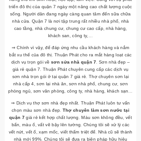
triển đô thị của quận 7 ngày một nâng cao chất lượng cuộc
sống. Người dân đang ngày càng quan tâm đến sữa chữa
nhà cửa. Quận 7 là nơi tập trung rất nhiều nhà phố, nhà
cao tầng, nhà chung cư, chung cư cao cấp, nhà hàng,
khách san, công ty,…
⇒ Chính vì vậy, để đáp ứng nhu cầu khách hàng và nắm
bắt xu thế của đô thị. Thuận Phát cho ra mắt hàng loạt các
dịch vụ trọn gói về
sơn sửa nhà quận 7
. Sơn nhà đẹp –
giá rẻ quận 7. Thuận Phát chuyên cung cấp các dịch vụ
sơn nhà trọn gói ở tại quận 7 giá rẻ. Thợ chuyên sơn lại
nhà cấp 4, sơn lại nhà ăn, sơn nhà phố, chung cư, sơn
phòng ngủ, sơn văn phòng, công ty, nhà hàng, khách sạn…
⇒ Dịch vụ thợ sơn nhà đẹp nhất. Thuận Phát luôn tư vấn
chọn màu sơn nhà đẹp.
Thợ chuyên làm sơn nước tại
quận 7
giá rẻ kết hợp chất lượng. Màu sơn không đều, vết
bẩn, màu ố, vất vẽ bậy lên tường. Chúng tôi sẽ xử lý các
vết nứt, vết ố, xạm mốc, viết thấm triệt để. Nhà cũ sẽ thành
nhà mới 99%. Chúng tôi sẽ đưa ra biện pháp hữu hiệu