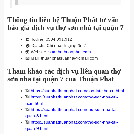
Thông tin liên hệ Thuận Phát tư vấn
báo giá dịch vụ thợ sơn nhà tại quận 7
☎️
Hotline: 0904.991.912
🏠
Địa chỉ: Chi nhánh tại quận 7
🌍
Website:
suanhathuanphat.com
📧
Mail: thuanphatsuanha@gmail.com
Tham khảo các dịch vụ liên quan thợ
sơn nhà tại quận 7 của Thuận Phát
📶
https://suanhathuanphat.com/son-lai-nha-cu.html
📶
https://suanhathuanphat.com/tho-son-nha-tai-
hcm.html
📶
https://suanhathuanphat.com/tho-son-nha-tai-
quan-8.html
📶
https://suanhathuanphat.com/tho-son-nha-tai-
quan-9.html