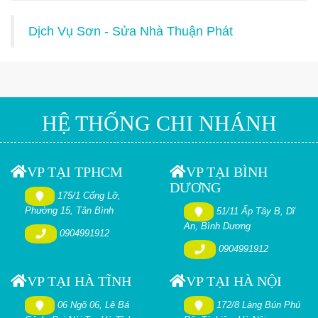
Dịch Vụ Sơn - Sửa Nhà Thuận Phát
HỆ THỐNG CHI NHÁNH
VP TẠI TPHCM
VP TẠI BÌNH
DƯƠNG
175/1 Cống Lỡ,
Phường 15, Tân Bình
51/11 Ấp Tây B, Dĩ
An, Bình Dương
0904991912
0904991912
VP TẠI HÀ TĨNH
VP TẠI HÀ NỘI
06 Ngõ 06, Lê Bá
172/8 Làng Bún Phú