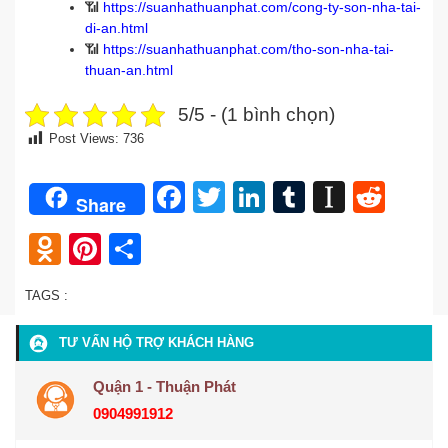
📶
https://suanhathuanphat.com/cong-ty-son-nha-tai-
di-an.html
📶
https://suanhathuanphat.com/tho-son-nha-tai-
thuan-an.html
5/5 - (1 bình chọn)
Post Views:
736
Facebook
Twitter
LinkedIn
Tumblr
Instap
Redd
Share
Odnoklassniki
Pinterest
Share
TAGS :
TƯ VẤN HỘ TRỢ KHÁCH HÀNG
Quận 1 - Thuận Phát
0904991912