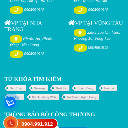
Cảnh, Đại Nài Tp. Hà Tĩnh
Đô. Từ Liêm Hà Nội
0904991912
0904991912
VP TẠI NHA
VP TẠI VŨNG TÀU
TRANG
225/3 Lưu Chí Hiếu,
Phường 10, Vũng Tàu
Phước Hạ, Phước
Đồng , Nha Trang
0904991912
0904991912
TỪ KHÓA TÌM KIẾM
Giới Thiệu
Sitemap
Thiết Kế
Tuyển Dụng
Liên hệ
Trợ Giúp
Sơ Đồ Trang Web
Tài Khoản Ngân Hàng
THÔNG BÁO BỘ CÔNG THƯƠNG
0904.991.912