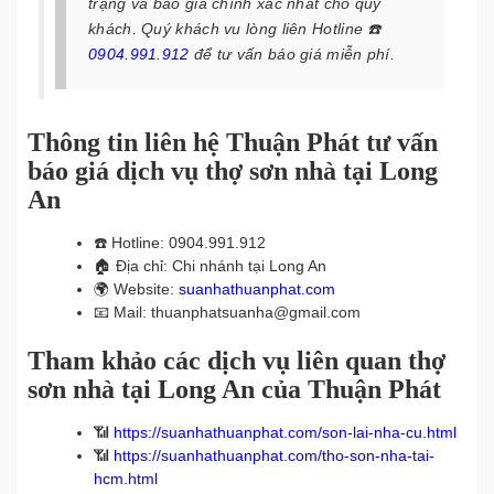
trạng và báo giá chính xác nhất cho quý
khách. Quý khách vu lòng liên Hotline
☎️
0904.991.912
để tư vấn báo giá miễn phí.
Thông tin liên hệ Thuận Phát tư vấn
báo giá dịch vụ thợ sơn nhà tại Long
An
☎️
Hotline: 0904.991.912
🏠
Địa chỉ: Chi nhánh tại Long An
🌍
Website:
suanhathuanphat.com
📧
Mail: thuanphatsuanha@gmail.com
Tham khảo các dịch vụ liên quan thợ
sơn nhà tại Long An của Thuận Phát
📶
https://suanhathuanphat.com/son-lai-nha-cu.html
📶
https://suanhathuanphat.com/tho-son-nha-tai-
hcm.html