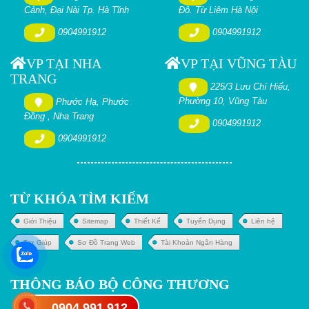
Cảnh, Đại Nài Tp. Hà Tĩnh
Đô. Từ Liêm Hà Nội
0904991912
0904991912
VP TẠI NHA
VP TẠI VŨNG TÀU
TRANG
225/3 Lưu Chí Hiếu,
Phường 10, Vũng Tàu
Phước Hạ, Phước
Đồng , Nha Trang
0904991912
0904991912
TỪ KHÓA TÌM KIẾM
Giới Thiệu
Sitemap
Thiết Kế
Tuyển Dụng
Liên hệ
Trợ Giúp
Sơ Đồ Trang Web
Tài Khoản Ngân Hàng
THÔNG BÁO BỘ CÔNG THƯƠNG
0904.991.912