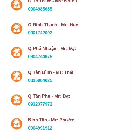
Q Thủ Đức - Ms: Như Ý
0904985685
Q Bình Thạnh - Mr: Huy
0901742092
Q Phú Nhuận - Mr: Đạt
0904744975
Q Tân Bình - Mr: Thái
0835904625
Q Tân Phú - Mr: Đạt
0932377972
Bình Tân - Mr: Phước
0904991912