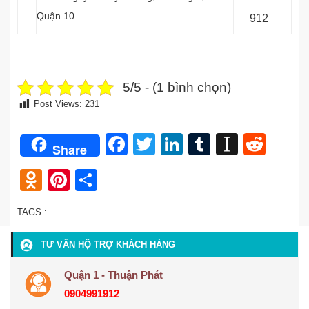
Quận 10
912
5/5 - (1 bình chọn)
Post Views:
231
Facebook
Twitter
LinkedIn
Tumblr
Instap
Redd
Share
Odnoklassniki
Pinterest
Share
TAGS :
TƯ VẤN HỘ TRỢ KHÁCH HÀNG
Quận 1 - Thuận Phát
0904991912