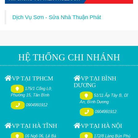
Dịch Vụ Sơn - Sửa Nhà Thuận Phát
HỆ THỐNG CHI NHÁNH
VP TẠI TPHCM
VP TẠI BÌNH
DƯƠNG
175/1 Cống Lỡ,
Phường 15, Tân Bình
51/11 Ấp Tây B, Dĩ
An, Bình Dương
0904991912
0904991912
VP TẠI HÀ TĨNH
VP TẠI HÀ NỘI
06 Ngõ 06, Lê Bá
172/8 Làng Bún Phú