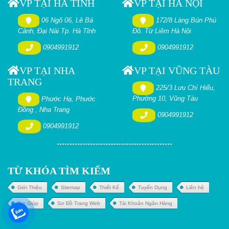
VP TẠI HÀ TĨNH
VP TẠI HÀ NỘI
06 Ngõ 06, Lê Bá
172/8 Làng Bún Phú
Cảnh, Đại Nài Tp. Hà Tĩnh
Đô. Từ Liêm Hà Nội
0904991912
0904991912
VP TẠI NHA
VP TẠI VŨNG TÀU
TRANG
225/3 Lưu Chí Hiếu,
Phường 10, Vũng Tàu
Phước Hạ, Phước
Đồng , Nha Trang
0904991912
0904991912
TỪ KHÓA TÌM KIẾM
Giới Thiệu
Sitemap
Thiết Kế
Tuyển Dụng
Liên hệ
Trợ Giúp
Sơ Đồ Trang Web
Tài Khoản Ngân Hàng