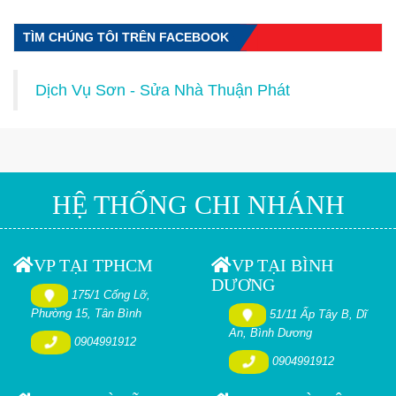
TÌM CHÚNG TÔI TRÊN FACEBOOK
Dịch Vụ Sơn - Sửa Nhà Thuận Phát
HỆ THỐNG CHI NHÁNH
VP TẠI TPHCM
VP TẠI BÌNH
DƯƠNG
175/1 Cống Lỡ,
Phường 15, Tân Bình
51/11 Ấp Tây B, Dĩ
An, Bình Dương
0904991912
0904991912