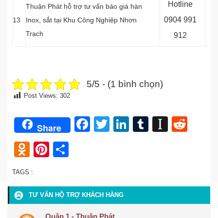
Hotline
Thuận Phát hỗ trợ tư vấn báo giá hàn
0
904 991
13
Inox, sắt tại Khu Công Nghiệp Nhơn
Trạch
912
5/5 - (1 bình chọn)
Post Views:
302
Facebook
Twitter
LinkedIn
Tumblr
Instap
Redd
Share
Odnoklassniki
Pinterest
Share
TAGS :
TƯ VẤN HỘ TRỢ KHÁCH HÀNG
Quận 1 - Thuận Phát