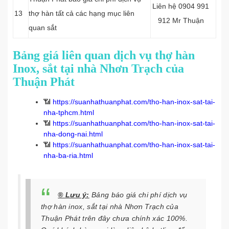
Liên hệ 0904 991
13
thợ hàn tất cả các hạng mục liên
912 Mr Thuận
quan sắt
Bảng giá liên quan dịch vụ thợ hàn
Inox, sắt tại nhà Nhơn Trạch của
Thuận Phát
📶
https://suanhathuanphat.com/tho-han-inox-sat-tai-
nha-tphcm.html
📶
https://suanhathuanphat.com/tho-han-inox-sat-tai-
nha-dong-nai.html
📶
https://suanhathuanphat.com/tho-han-inox-sat-tai-
nha-ba-ria.html
® Lưu ý:
Bảng báo giá chi phí dịch vụ
thợ hàn inox, sắt tại nhà Nhơn Trạch của
Thuận Phát trên đây chưa chính xác 100%.