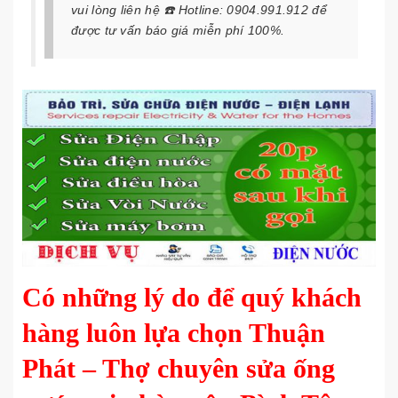
vui lòng liên hệ ☎️ Hotline: 0904.991.912 để
được tư vấn báo giá miễn phí 100%.
Có những lý do để quý khách
hàng luôn lựa chọn Thuận
Phát – Thợ chuyên sửa ống