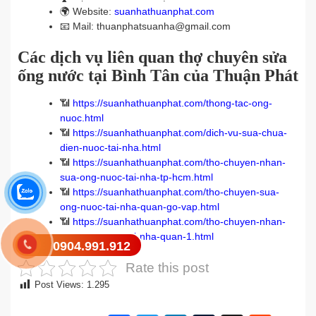
🌍
Website:
suanhathuanphat.com
📧
Mail: thuanphatsuanha@gmail.com
Các dịch vụ liên quan thợ chuyên sửa
ống nước tại Bình Tân của Thuận Phát
📶
https://suanhathuanphat.com/thong-tac-ong-
nuoc.html
📶
https://suanhathuanphat.com/dich-vu-sua-chua-
dien-nuoc-tai-nha.html
📶
https://suanhathuanphat.com/tho-chuyen-nhan-
sua-ong-nuoc-tai-nha-tp-hcm.html
📶
https://suanhathuanphat.com/tho-chuyen-sua-
ong-nuoc-tai-nha-quan-go-vap.html
📶
https://suanhathuanphat.com/tho-chuyen-nhan-
sua-ong-nuoc-tai-nha-quan-1.html
0904.991.912
Rate this post
Post Views:
1.295