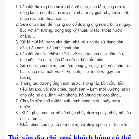
Lắp đặt đường ống nước nhà vệ sinh, nhà tắm, ống nước
nóng lạnh, ống thoát nước mái nhà, máy giặt, chậu rửa mặt,
chậu rửa bát, thoát sàn,…
Sửa chữa triệt để những sự cố đường ống nước bị rò rỉ, gãy,
bục vỡ âm tường, trong hộp kỹ thuật, bị tắc, thoát nước
chậm,…
Xử lý mùi hôi trong nhà tắm, nhà vệ sinh do sử dụng bồn
cầu, tiểu nam, tiểu nữ, thoát sàn…
Lắp đặt và sửa chữa thiết bị vệ sinh tại nhà như bồn cầu,
tiểu nữ, tiểu nam, bồn tắm đứng, bồn tắm nằm…
Sửa chữa vòi nước, sen tắm nóng lạnh, gật gù, vòi chậu rửa
bát, chậu rửa mặt, vòi xịt vệ sinh,… bị rỉ nước, gãy âm
tường
Thông tắc đường ống thoát nước, thông tắc bồn cầu, bồn
tiểu, lavabo, vòi rửa chén, thoát sàn – Làm mới đường nước
cho các hộ gia đình, văn phòng, hộ chung cư cao tầng…
Chuyên sửa chữa điện lạnh, bình nóng lạnh , máy bơm
nước…
Khắc phục các sự cố về chập cháy đường dây, cháy nổ cầu
chì, attomat …
Khắc phục các sự cố rò rỉ nước, vỡ đường ống, mất nước.
Tuỳ vào địa chỉ, quý khách hàng có thể