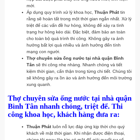
mới.
Áp dụng quy trình xử lý khoa học,
Thuận Phát
tin
rằng sẽ hoàn tất trong một thời gian ngắn nhất. Xử lý
triệt để các vấn đề hư hỏng, không để xảy ra tình
trạng hư hỏng kéo dài. Đặc biệt, đảm bảo an toàn
cho toàn bộ quá trình thi công. Không gây ra ảnh
hưởng bất lợi quá nhiều và ảnh hưởng đến tính
mạng con người.
Thợ chuyên sửa ống nước tại nhà quận Bình
Tân
sẽ thi công nhẹ nhàng. Nhanh chóng và tiết
kiệm thời gian, cẩn thận trong từng chi tiết. Chúng tôi
sẽ không gây ra ồn ào và ảnh hưởng đến môi trường
xung quanh.
Thợ chuyên sửa ống nước tại nhà quận
Bình Tân nhanh chóng, triệt để. Thi
công khoa học, khách hàng đưa ra:
Thuận Phát
luôn nỗ lực đáp ứng kịp thời cho quý
khách về mặt thời gian. Khi nhận được điện thoại,
chúng tôi ngay lập tức có mặt để giải quyết sự cố.