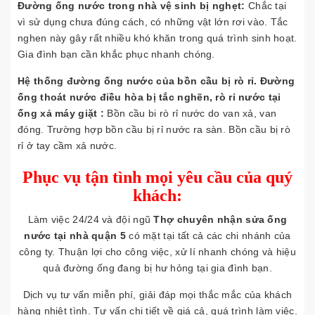
Đường ống nước trong nhà vệ sinh bị nghẹt:
Chắc tại
vì sử dụng chưa đúng cách, có những vật lớn rơi vào. Tắc
nghen này gây rất nhiều khó khăn trong quá trình sinh hoạt.
Gia đình bạn cần khắc phục nhanh chóng.
Hệ thống đường ống nước của bồn cầu bị rò rỉ. Đường
ống thoát nước điều hòa bị tắc nghẽn, rò rỉ nước tại
ống xả máy giặt :
Bồn cầu bi rò rỉ nước do van xả, van
đóng. Trường hợp bồn cầu bị rỉ nước ra sàn. Bồn cầu bị rò
rỉ ở tay cầm xả nước.
Phục vụ tận tình mọi yêu cầu của quý
khách:
Làm việc 24/24 và đội ngũ
Thợ chuyên nhận sửa ống
nước tại nhà quận 5
có mặt tại tất cả các chi nhánh của
công ty. Thuận lợi cho công việc, xử lí nhanh chóng và hiệu
quả đường ống đang bị hư hỏng tại gia đình bạn.
Dịch vụ tư vấn miễn phí, giải đáp mọi thắc mắc của khách
hàng nhiệt tình. Tư vấn chi tiết về giá cả, quá trình làm việc.