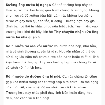
Đường ống nước bị nghẹt:
Có thể trường hợp này do
thức ă, rác thải lớn trong quá trình chúng ta sử dụng, không
chọn lọc và đổ xuống bừa bãi. Làm rác không lưu thông
được và gây tích tụ, ách tắc, ứ động. Trường hợp này gia
đình bạn có thể tự khắc phục nếu biết cách. Tuy nhiên, vào
trường hợp khó thì hãy liên hệ
Thợ chuyên nhận sửa ống
nước tại nhà quận 5.
Rò rỉ nước tại các vòi nước:
vòi nước nhà bếp, nhà tắm,
nhà vệ sinh thường xuyên bị rò rỉ. Nguyên nhân có thể do
sử dụng lâu năm mà chưa được bảo hành hoặc thiết bị, linh
kiện kém chất lượng. Tùy vào trường hợp mà chúng tôi sẽ
có cách xử lí thích hợp.
Rò rỉ nước do đường ống bị nứt:
Ca này chúng tôi cũng
gặp khá nhiều trong các trường hợp sửa chữa. Do tác động
của thời tiết, của nhiệt độ và nhiều sự cố khác nhau.
Trường hợp này chắc phải thay linh kiện hoặc dùng keo
dán, các cach xử lí linh hoạt.