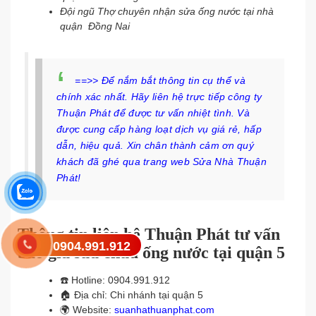
Đội ngũ Thợ chuyên nhận sửa ống nước tại nhà
quận Đồng Nai
==>> Để nắm bắt thông tin cụ thể và
chính xác nhất. Hãy liên hệ trực tiếp công ty
Thuận Phát để được tư vấn nhiệt tình. Và
được cung cấp hàng loạt dịch vụ giá rẻ, hấp
dẫn, hiệu quả. Xin chân thành cảm ơn quý
khách đã ghé qua trang web Sửa Nhà Thuận
Phát!
Thông tin liên hệ Thuận Phát tư vấn
0904.991.912
báo giá sửa chữa ống nước tại quận 5
☎️
Hotline: 0904.991.912
🏠
Địa chỉ: Chi nhánh tại quận 5
🌍
Website:
suanhathuanphat.com