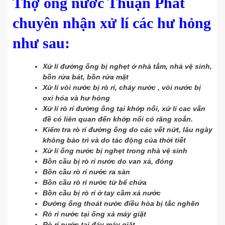
Thợ ống nước Thuận Phát
chuyên nhận xử lí các hư hỏng
như sau:
Xử lí đường ống bị nghẹt ở nhà tắm, nhà vệ sinh,
bồn rửa bát, bồn rửa mặt
Xử lí vòi nước bị rò rỉ, chảy nước , vòi nước bị
oxi hóa và hư hỏng
Xử lí rò rỉ đường ống tại khớp nối, xử lí cac vấn
đề có liên quan đến khớp nối có răng xoắn.
Kiểm tra rò rỉ đường ống do các vết nứt, lâu ngày
không bảo trì và do tác động của thời tiết
Xử lí ống nước bị nghẹt trong nhà vệ sinh
Bồn cầu bị rò rỉ nước do van xả, đóng
Bồn cầu rò rỉ nước ra sàn
Bồn cầu rò rỉ nước từ bể chứa
Bồn cầu bị rò rỉ ở tay cầm xả nước
Đường ống thoát nước điều hòa bị tắc nghẽn
Rò rỉ nước tại ống xả máy giặt
Rò rỉ nước tại đáy máy giặt