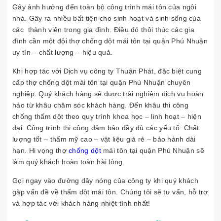
Gây ảnh hưởng đến toàn bộ công trình mái tôn của ngôi
nhà. Gây ra nhiều bất tiện cho sinh hoạt và sinh sống của
các thành viên trong gia đình. Điều đó thôi thúc các gia
đình cần một đội thợ chống dột mái tôn tại quận Phú Nhuận
uy tín – chất lượng – hiệu quả.
Khi hợp tác với Dịch vụ công ty Thuận Phát, đặc biệt cung
cấp thợ chống dột mái tôn tại quận Phú Nhuận chuyên
nghiệp. Quý khách hàng sẽ được trải nghiệm dịch vụ hoàn
hảo từ khâu chăm sóc khách hàng. Đến khâu thi công
chống thấm dột theo quy trình khoa học – linh hoạt – hiện
đại. Công trình thi công đảm bảo đầy đủ các yếu tố. Chất
lượng tốt – thẩm mỹ cao – vật liệu giá rẻ – bảo hành dài
hạn. Hi vọng thợ
chống dột
mái tôn tại quận Phú Nhuận sẽ
làm quý khách hoàn toàn hài lòng.
Gọi ngay vào đường dây nóng của công ty khi quý khách
gặp vấn đề về thấm dột mái tôn. Chúng tôi sẽ tư vấn, hỗ trợ
và hợp tác với khách hàng nhiệt tình nhất!