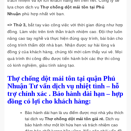
trách nhiệm và lợi ích khách hàng lên trên hết. Công ty sẽ
lựa chọn dịch vụ
Thợ chống dột mái tôn tại Phú
Nhuận
phù hợp nhất với bạn.
=> Thứ 3,
bắt tay vào công việc với thời gian đúng như hợp
đồng. Làm việc trên tinh thần trách nhiệm cao. Đội thợ luôn
nâng cao tay nghề và thực hiện đúng quy trình, bài bản cho
công trình thấm dột nhà bạn. Nhận được sự hài lòng và
đồng ý của khách hàng, chúng tôi mới cảm thấy vui vẻ. Mọi
quá trình thi công đều được tiến hành bởi các thợ thi công
có kinh nghiệm, giàu tính sáng tạo.
Thợ chống dột mái tôn tại quận Phú
Nhuận Tư vấn
dịch vụ nhiệt tình – hỗ
trợ chính xác . Bảo hành dài hạn
– hợp
đồng
có lợi cho khách hàng:
Bảo hành dài hạn là ưu điểm được mọi nhà yêu thích
tại dịch vụ
Thợ chống dột mái tôn giá rẻ.
Dịch vụ
bảo hành như một lời hứa hẹn và trách nhiệm cao