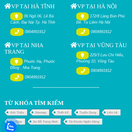
VP TẠI HÀ TĨNH
VP TẠI HÀ NỘI
06 Ngõ 06, Lê Bá
172/8 Làng Bún Phú
Cảnh, Đại Nài Tp. Hà Tĩnh
Đô. Từ Liêm Hà Nội
0904991912
0904991912
VP TẠI NHA
VP TẠI VŨNG TÀU
TRANG
225/3 Lưu Chí Hiếu,
Phường 10, Vũng Tàu
Phước Hạ, Phước
Đồng , Nha Trang
0904991912
0904991912
TỪ KHÓA TÌM KIẾM
Giới Thiệu
Sitemap
Thiết Kế
Tuyển Dụng
Liên hệ
Trợ Giúp
Sơ Đồ Trang Web
Tài Khoản Ngân Hàng