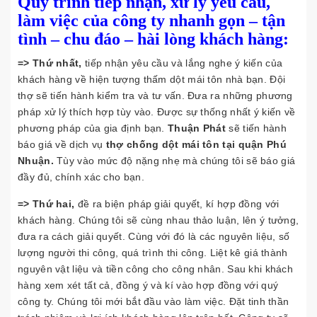
Quy trình tiếp nhận, xử lý yêu cầu,
làm việc của công ty nhanh gọn – tận
tình – chu đáo – hài lòng khách hàng:
=> Thứ nhất,
tiếp nhận yêu cầu và lắng nghe ý kiến của
khách hàng về hiện tượng thấm dột mái tôn nhà bạn. Đội
thợ sẽ tiến hành kiểm tra và tư vấn. Đưa ra những phương
pháp xử lý thích hợp tùy vào. Được sự thống nhất ý kiến về
phương pháp của gia định bạn.
Thuận Phát
sẽ tiến hành
báo giá về dịch vụ
thợ chống dột mái tôn tại quận Phú
Nhuận
.
Tùy vào mức độ nặng nhẹ mà chúng tôi sẽ báo giá
đầy đủ, chính xác cho bạn.
=> Thứ hai,
đề ra biện pháp giải quyết, kí hợp đồng với
khách hàng. Chúng tôi sẽ cùng nhau thảo luận, lên ý tưởng,
đưa ra cách giải quyết. Cùng với đó là các nguyên liệu, số
lượng người thi công, quá trình thi công. Liệt kê giá thành
nguyên vật liệu và tiền công cho công nhân. Sau khi khách
hàng xem xét tất cả, đồng ý và kí vào hợp đồng với quý
công ty. Chúng tôi mới bắt đầu vào làm việc. Đặt tinh thần