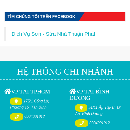
TÌM CHÚNG TÔI TRÊN FACEBOOK
Dịch Vụ Sơn - Sửa Nhà Thuận Phát
HỆ THỐNG CHI NHÁNH
VP TẠI TPHCM
VP TẠI BÌNH
DƯƠNG
175/1 Cống Lỡ,
Phường 15, Tân Bình
51/11 Ấp Tây B, Dĩ
An, Bình Dương
0904991912
0904991912