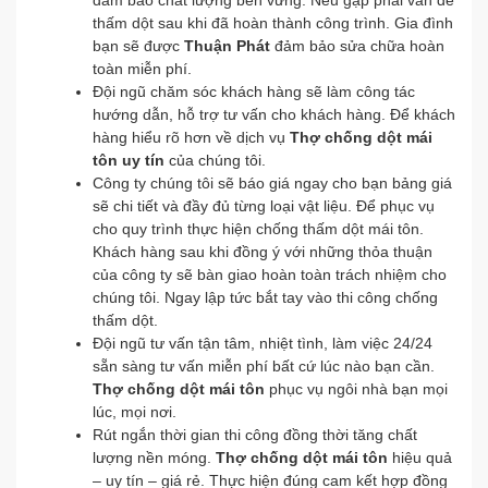
đảm bảo chất lượng bền vững. Nếu gặp phải vấn đề
thấm dột sau khi đã hoàn thành công trình. Gia đình
bạn sẽ được
Thuận Phát
đảm bảo sửa chữa hoàn
toàn miễn phí.
Đội ngũ chăm sóc khách hàng sẽ làm công tác
hướng dẫn, hỗ trợ tư vấn cho khách hàng. Để khách
hàng hiểu rõ hơn về dịch vụ
Thợ chống dột mái
tôn
uy tín
của chúng tôi.
Công ty chúng tôi sẽ báo giá ngay cho bạn bảng giá
sẽ chi tiết và đầy đủ từng loại vật liệu. Để phục vụ
cho quy trình thực hiện chống thấm dột mái tôn.
Khách hàng sau khi đồng ý với những thỏa thuận
của công ty sẽ bàn giao hoàn toàn trách nhiệm cho
chúng tôi. Ngay lập tức bắt tay vào thi công chống
thấm dột.
Đội ngũ tư vấn tận tâm, nhiệt tình, làm việc 24/24
sẵn sàng tư vấn miễn phí bất cứ lúc nào bạn cần.
Thợ chống dột mái tôn
phục vụ ngôi nhà bạn mọi
lúc, mọi nơi.
Rút ngắn thời gian thi công đồng thời tăng chất
lượng nền móng.
Thợ chống dột mái tôn
hiệu quả
– uy tín – giá rẻ. Thực hiện đúng cam kết hợp đồng