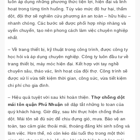
luôn áp dụng những phương thức tiện lợi, hiện đại và linh
hoạt trong từng tình huống. Tùy vào mức độ hư hại, thấm
dột, đội thợ sẽ nghiên cứu phương án an toàn – hữu hiệu –
nhanh chóng. Các bước sẽ được phối hợp nhịp nhàng và
uyển chuyển, tạo nên phong cách làm việc chuyên nghiệp
nhất.
– Về trang thiết bị, kỹ thuật trong công trình, được công ty
học hỏi và áp dụng chuyên nghiệp. Công ty luôn đầu tư về
trang thiết bị, máy móc hiện đại. Kết hợp với tay nghề
chuyên sâu, tháo vác, linh hoạt của đội thợ. Công trình sẽ
được xử lí vừa tiết kiệm thời gian, công sức, vừa tiết kiệm
chi phí cho gia đình.
– Hiệu quả tuyệt vời sau khi hoàn thiện.
Thợ chống dột
mái tôn quận Phú Nhuận
sẽ dập tắt những lo toan của
quý khách hàng. Giờ đây, sau khi thực hiện chống thấm
dột. Mái tôn sẽ đủ sức để chịu đựng gió, mưa. Bảo vệ an
toàn, tạo cảm giác thoải mái, thoáng đãng khi sinh sống và
làm việc. Hơn thế, nó còn kéo dài tuổi thọ trong một thời