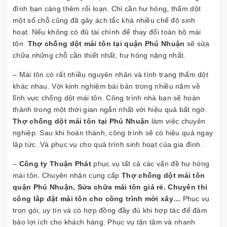
đình bạn càng thêm rối loạn. Chỉ cần hư hỏng, thấm dột
một số chỗ cũng đã gây ách tắc khá nhiều chế độ sinh
hoạt. Nếu không có đủ tài chính để thay đổi toàn bộ mái
tôn.
Thợ chống dột mái tôn tại quận Phú Nhuận
sẽ sửa
chữa những chỗ cần thiết nhất, hư hỏng nặng nhất.
– Mái tôn có rất nhiều nguyên nhân và tình trạng thấm dột
khác nhau. Với kinh nghiệm bài bản trong nhiều năm về
lĩnh vực chống dột mái tôn. Công trình nhà bạn sẽ hoàn
thành trong một thời gian ngắn nhất với hiệu quả bất ngờ.
Thợ chống dột mái tôn tại Phú Nhuận
làm việc chuyên
nghiệp. Sau khi hoàn thành, công trình sẽ có hiệu quả ngay
lập tức. Và phục vụ cho quá trình sinh hoạt của gia đình.
–
Công ty Thuận Phát
phục vụ tất cả các vấn đề hư hỏng
mái tôn. Chuyên nhận cung cấp
Thợ chống dột mái tôn
quận Phú Nhuận, Sửa chữa mái tôn giá rẻ. Chuyên thi
công lắp đặt mái tôn cho công trình mới xây…
Phục vụ
trọn gói, uy tín và có hợp đồng đầy đủ khi hợp tác để đảm
bảo lợi ích cho khách hàng. Phục vụ tận tâm và nhanh