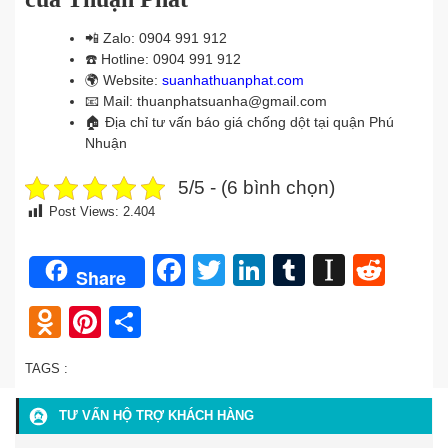
📲
Zalo: 0904 991 912
☎️
Hotline: 0904 991 912
🌍
Website:
suanhathuanphat.com
📧
Mail: thuanphatsuanha@gmail.com
🏠
Địa chỉ tư vấn báo giá chống dột tại quận Phú
Nhuận
5/5 - (6 bình chọn)
Post Views:
2.404
Facebook
Twitter
LinkedIn
Tumblr
Instap
Redd
Share
Odnoklassniki
Pinterest
Share
TAGS :
TƯ VẤN HỘ TRỢ KHÁCH HÀNG