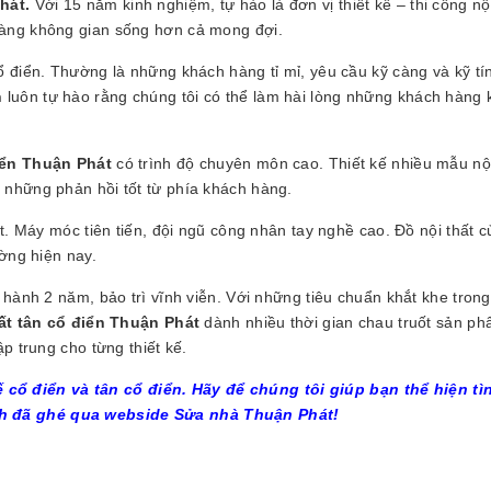
hát.
Với 15 năm kinh nghiệm, tự hào là đơn vị thiết kế – thi công nội
hàng không gian sống hơn cả mong đợi.
 điển. Thường là những khách hàng tỉ mỉ, yêu cầu kỹ càng và kỹ tí
n
luôn tự hào rằng chúng tôi có thể làm hài lòng những khách hàng 
iển Thuận Phát
có trình độ chuyên môn cao. Thiết kế nhiều mẫu nội
những phản hồi tốt từ phía khách hàng.
t. Máy móc tiên tiến, đội ngũ công nhân tay nghề cao. Đồ nội thất c
ường hiện nay.
 hành 2 năm, bảo trì vĩnh viễn. Với những tiêu chuẩn khắt khe trong
hất tân cổ điển Thuận Phát
dành nhiều thời gian chau truốt sản ph
p trung cho từng thiết kế.
 cổ điển và tân cổ điển. Hãy để chúng tôi giúp bạn thể hiện tì
h đã ghé qua webside Sửa nhà Thuận Phát!