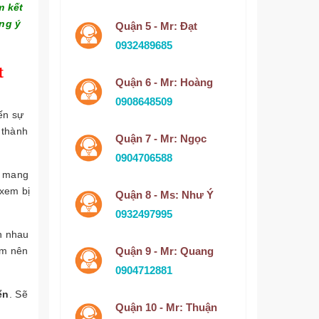
m kết
ng ý
Quận 5 - Mr: Đạt
0932489685
t
Quận 6 - Mr: Hoàng
0908648509
đến sự
 thành
Quận 7 - Mr: Ngọc
0904706588
y mang
 xem bị
Quận 8 - Ms: Như Ý
0932497995
nh nhau
àm nên
Quận 9 - Mr: Quang
0904712881
ển
. Sẽ
Quận 10 - Mr: Thuận