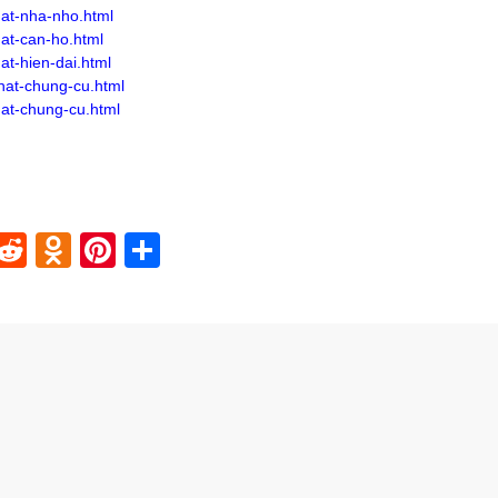
hat-nha-nho.html
hat-can-ho.html
at-hien-dai.html
that-chung-cu.html
hat-chung-cu.html
In
blr
nstapaper
Reddit
Odnoklassniki
Pinterest
Share