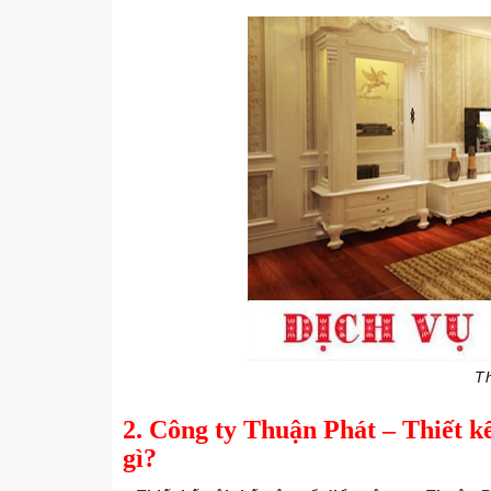
Th
2. Công ty Thuận Phát – Thiết kế
gì?