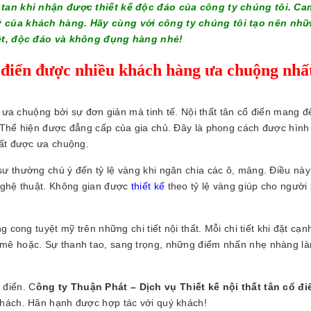
 tan khi nhận được thiết kế độc đáo của công ty chúng tôi. Ca
ý của khách hàng. Hãy cùng với công ty chúng tôi tạo nên nhữ
ệt, độc đáo và không đụng hàng nhé!
cổ điển được nhiều khách hàng ưa chuộng nhấ
h ưa chuộng bởi sự đơn giản mà tinh tế. Nội thất tân cổ điển mang 
 Thể hiện được đẳng cấp của gia chủ. Đây là phong cách được hình
rất được ưa chuộng.
sư thường chú ý đến tỷ lệ vàng khi ngăn chia các ô, mảng. Điều nà
nghệ thuật. Không gian được
thiết kế
theo tỷ lệ vàng giúp cho người
 cong tuyệt mỹ trên những chi tiết nội thất. Mỗi chi tiết khi đặt cạ
 mê hoặc. Sự thanh tao, sang trọng, những điểm nhấn nhẹ nhàng l
 điển. C
ông ty Thuận Phát – Dịch vụ Thiết kế nội thất tân cổ đi
khách. Hân hạnh được hợp tác với quý khách!