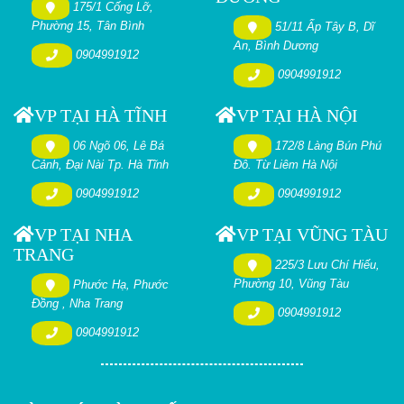
175/1 Cống Lỡ,
Phường 15, Tân Bình
51/11 Ấp Tây B, Dĩ
An, Bình Dương
0904991912
0904991912
VP TẠI HÀ TĨNH
VP TẠI HÀ NỘI
06 Ngõ 06, Lê Bá
172/8 Làng Bún Phú
Cảnh, Đại Nài Tp. Hà Tĩnh
Đô. Từ Liêm Hà Nội
0904991912
0904991912
VP TẠI NHA
VP TẠI VŨNG TÀU
TRANG
225/3 Lưu Chí Hiếu,
Phường 10, Vũng Tàu
Phước Hạ, Phước
Đồng , Nha Trang
0904991912
0904991912