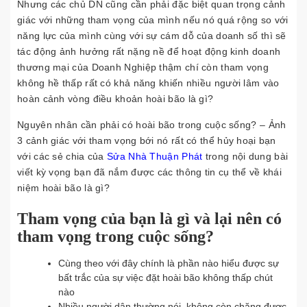
Nhưng các chủ DN cũng cần phải đặc biệt quan trọng cảnh
giác với những tham vọng của mình nếu nó quá rộng so với
năng lực của mình cùng với sự cám dỗ của doanh số thì sẽ
tác động ảnh hưởng rất nặng nề để hoạt động kinh doanh
thương mại của Doanh Nghiệp thậm chí còn tham vọng
không hề thấp rất có khả năng khiến nhiều người lâm vào
hoàn cảnh vòng điều khoản hoài bão là gì?
Nguyên nhân cần phải có hoài bão trong cuộc sống? – Ảnh
3 cảnh giác với tham vọng bới nó rất có thể hủy hoại bạn
với các sẻ chia của
Sửa Nhà Thuận Phát
trong nội dung bài
viết kỳ vọng bạn đã nắm được các thông tin cụ thể về khái
niệm hoài bão là gì?
Tham vọng của bạn là gì và lại nên có
tham vọng trong cuộc sống?
Cùng theo với đây chính là phần nào hiểu được sự
bất trắc của sự việc đặt hoài bão không thấp chút
nào
Nhiều người dân thường nói, không còn chặng được