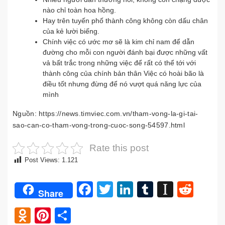
nào chỉ toàn hoa hồng.
Hay trên tuyến phố thành công không còn dấu chân
của kẻ lười biếng.
Chính việc có ước mơ sẽ là kim chỉ nam để dẫn
đường cho mỗi con người đánh bại được những vất
vả bất trắc trong những việc để rất có thể tới với
thành công của chính bản thân Việc có hoài bão là
điều tốt nhưng đừng để nó vượt quá năng lực của
mình
Nguồn: https://news.timviec.com.vn/tham-vong-la-gi-tai-
sao-can-co-tham-vong-trong-cuoc-song-54597.html
Rate this post
Post Views:
1.121
Facebook
Twitter
LinkedIn
Tumblr
Instap
Redd
Share
Odnoklassniki
Pinterest
Share