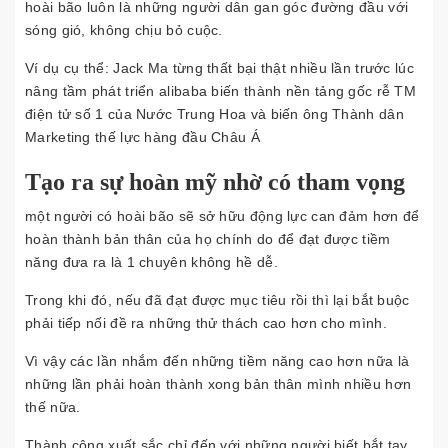
hoài bão luôn là những người dân gan góc đường đầu với
sóng gió, không chịu bỏ cuộc.
Ví dụ cụ thể: Jack Ma từng thất bại thật nhiều lần trước lúc
nâng tầm phát triển alibaba biến thành nền tảng gốc rễ TM
điện tử số 1 của Nước Trung Hoa và biến ông Thành dân
Marketing thế lực hàng đầu Châu Á
Tạo ra sự hoàn mỹ nhờ có tham vọng
một người có hoài bão sẽ sở hữu động lực can đảm hơn để
hoàn thành bản thân của họ chính do để đạt được tiềm
năng đưa ra là 1 chuyên không hề dễ.
Trong khi đó, nếu đã đạt được mục tiêu rồi thì lại bắt buộc
phải tiếp nối đề ra những thử thách cao hơn cho mình.
Vì vậy các lần nhắm đến những tiềm năng cao hơn nữa là
những lần phải hoàn thành xong bản thân mình nhiều hơn
thế nữa.
Thành công xuất sắc chỉ đến với những người biết bắt tay