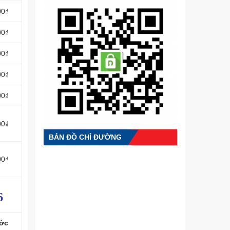
00₫
00₫
00₫
00₫
00₫
00₫
BẢN ĐỒ CHỈ ĐƯỜNG
00₫
6
ớc