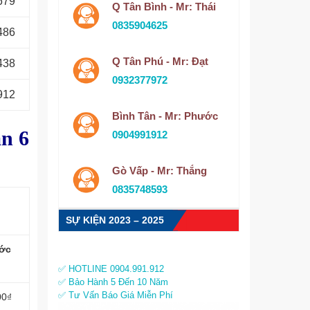
679
Q Tân Bình - Mr: Thái
0835904625
486
Q Tân Phú - Mr: Đạt
438
0932377972
912
Bình Tân - Mr: Phước
ận 6
0904991912
Gò Vấp - Mr: Thắng
0835748593
SỰ KIỆN 2023 – 2025
ớc
✅ HOTLINE 0904.991.912
✅ Bảo Hành 5 Đến 10 Năm
✅ Tư Vấn Báo Giá Miễn Phí
00₫