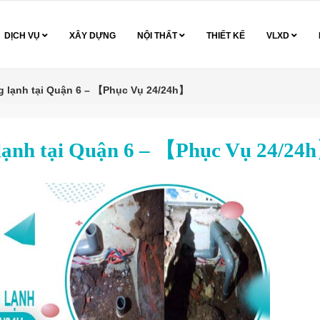
DỊCH VỤ
XÂY DỰNG
NỘI THẤT
THIẾT KẾ
VLXD
 lạnh tại Quận 6 – 【Phục Vụ 24/24h】
lạnh tại Quận 6 – 【Phục Vụ 24/24