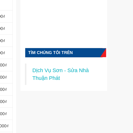
00₫
00₫
00₫
TÌM CHÚNG TÔI TRÊN
00₫
FACEBOOK
000₫
Dịch Vụ Sơn - Sửa Nhà
000₫
Thuận Phát
000₫
000₫
000₫
.000₫