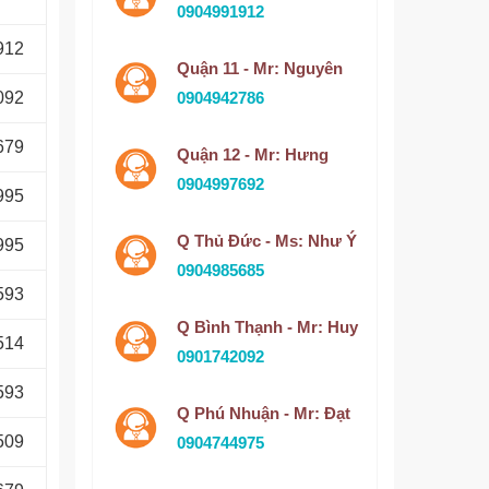
0904991912
912
Quận 11 - Mr: Nguyên
092
0904942786
679
Quận 12 - Mr: Hưng
0904997692
995
Q Thủ Đức - Ms: Như Ý
995
0904985685
593
Q Bình Thạnh - Mr: Huy
514
0901742092
593
Q Phú Nhuận - Mr: Đạt
509
0904744975