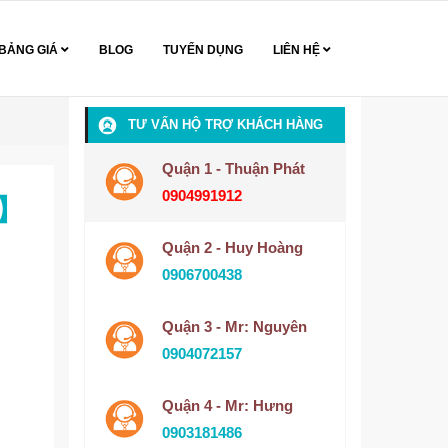
BẢNG GIÁ
BLOG
TUYỂN DỤNG
LIÊN HỆ
TƯ VẤN HỘ TRỢ KHÁCH HÀNG
Quận 1 - Thuận Phát
0904991912
h】
Quận 2 - Huy Hoàng
0906700438
Quận 3 - Mr: Nguyên
0904072157
Quận 4 - Mr: Hưng
0903181486