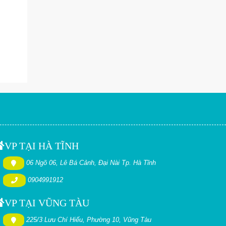
VP TẠI HÀ TĨNH
06 Ngõ 06, Lê Bá Cảnh, Đại Nài Tp. Hà Tĩnh
0904991912
VP TẠI VŨNG TÀU
225/3 Lưu Chí Hiếu, Phường 10, Vũng Tàu