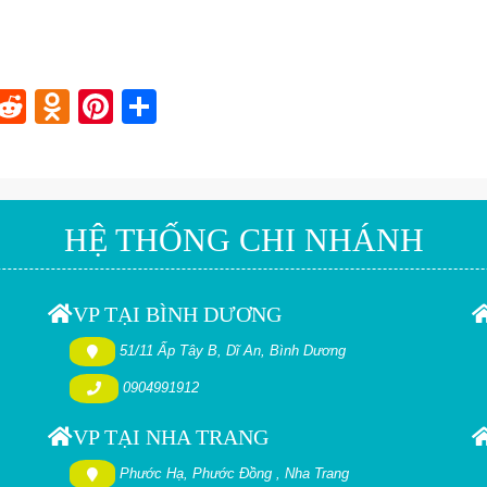
In
blr
nstapaper
Reddit
Odnoklassniki
Pinterest
Share
HỆ THỐNG CHI NHÁNH
VP TẠI BÌNH DƯƠNG
51/11 Ấp Tây B, Dĩ An, Bình Dương
0904991912
VP TẠI NHA TRANG
Phước Hạ, Phước Đồng , Nha Trang