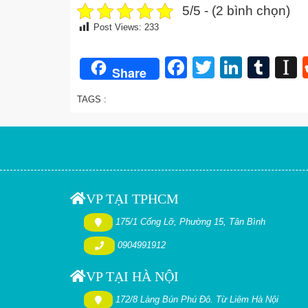
5/5 - (2 bình chọn)
Post Views:
233
Facebook
Twitter
Linked
Tum
I
Share
TAGS :
VP TẠI TPHCM
175/1 Cống Lỡ, Phường 15, Tân Bình
0904991912
VP TẠI HÀ NỘI
172/8 Làng Bún Phú Đô. Từ Liêm Hà Nội