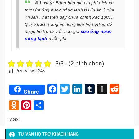
® Lưu ý:
Bảng báo giá chi phí dịch vụ
thợ sửa ống nước nóng lạnh tại Quận 3 của
Thuận Phát trên đây chưa chính xác 100%.
Quý khách hàng vui lòng liên hệ hotline để
được hỗ trợ tư vấn báo giá
sửa ống nước
nóng lạnh
miễn phí.
5/5 - (2 bình chọn)
Post Views:
245
Facebook
Twitter
LinkedIn
Tumblr
Instap
Redd
Share
Odnoklassniki
Pinterest
Share
TAGS :
TƯ VẤN HỘ TRỢ KHÁCH HÀNG