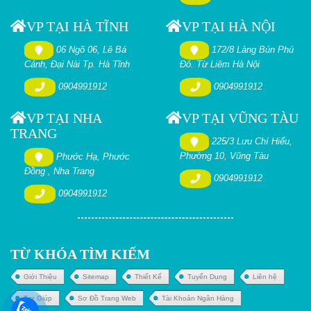
VP TẠI HÀ TĨNH
VP TẠI HÀ NỘI
06 Ngõ 06, Lê Bá
172/8 Làng Bún Phú
Cảnh, Đại Nài Tp. Hà Tĩnh
Đô. Từ Liêm Hà Nội
0904991912
0904991912
VP TẠI NHA
VP TẠI VŨNG TÀU
TRANG
225/3 Lưu Chí Hiếu,
Phường 10, Vũng Tàu
Phước Hạ, Phước
Đồng , Nha Trang
0904991912
0904991912
TỪ KHÓA TÌM KIẾM
Giới Thiệu
Sitemap
Thiết Kế
Tuyển Dụng
Liên hệ
Trợ Giúp
Sơ Đồ Trang Web
Tài Khoản Ngân Hàng