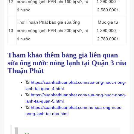
12
nước nóng lạnh PPR phi 160 bị vỡ, rò
1.290.000 –
rỉ nước
2.580.000₫
Thợ Thuận Phát báo giá sửa ống
Mức giá từ
13
nước nóng lạnh PPR phi 200 bị vỡ, rò
1.390.000 –
rỉ nước
2.780.000₫
Tham khảo thêm bảng giá liên quan
sửa ống nước nóng lạnh tại Quận 3 của
Thuận Phát
📶
https://suanhathuanphat.com/sua-ong-nuoc-nong-
lanh-tai-quan-4.html
📶
https://suanhathuanphat.com/sua-ong-nuoc-nong-
lanh-tai-quan-5.html
📶
https://suanhathuanphat.com/tho-sua-ong-nuoc-
nong-lanh-tai-nha.html