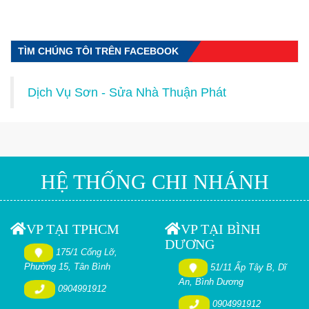
TÌM CHÚNG TÔI TRÊN FACEBOOK
Dịch Vụ Sơn - Sửa Nhà Thuận Phát
HỆ THỐNG CHI NHÁNH
VP TẠI TPHCM
VP TẠI BÌNH
DƯƠNG
175/1 Cống Lỡ,
Phường 15, Tân Bình
51/11 Ấp Tây B, Dĩ
An, Bình Dương
0904991912
0904991912