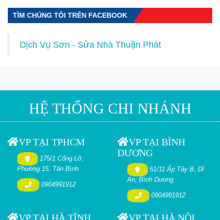
TÌM CHÚNG TÔI TRÊN FACEBOOK
Dịch Vụ Sơn - Sửa Nhà Thuận Phát
HỆ THỐNG CHI NHÁNH
VP TẠI TPHCM
VP TẠI BÌNH
DƯƠNG
175/1 Cống Lỡ,
Phường 15, Tân Bình
51/11 Ấp Tây B, Dĩ
An, Bình Dương
0904991912
0904991912
VP TẠI HÀ TĨNH
VP TẠI HÀ NỘI