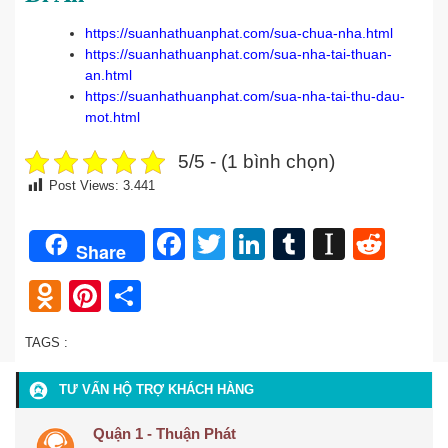
https://suanhathuanphat.com/sua-chua-nha.html
https://suanhathuanphat.com/sua-nha-tai-thuan-
an.html
https://suanhathuanphat.com/sua-nha-tai-thu-dau-
mot.html
5/5 - (1 bình chọn)
Post Views:
3.441
Facebook
Twitter
LinkedIn
Tumblr
Instap
Redd
Share
Odnoklassniki
Pinterest
Share
TAGS :
TƯ VẤN HỘ TRỢ KHÁCH HÀNG
Quận 1 - Thuận Phát