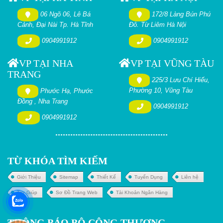
06 Ngõ 06, Lê Bá
172/8 Làng Bún Phú
Cảnh, Đại Nài Tp. Hà Tĩnh
Đô. Từ Liêm Hà Nội
0904991912
0904991912
VP TẠI NHA
VP TẠI VŨNG TÀU
TRANG
225/3 Lưu Chí Hiếu,
Phường 10, Vũng Tàu
Phước Hạ, Phước
Đồng , Nha Trang
0904991912
0904991912
TỪ KHÓA TÌM KIẾM
Giới Thiệu
Sitemap
Thiết Kế
Tuyển Dụng
Liên hệ
Trợ Giúp
Sơ Đồ Trang Web
Tài Khoản Ngân Hàng
THÔNG BÁO BỘ CÔNG THƯƠNG