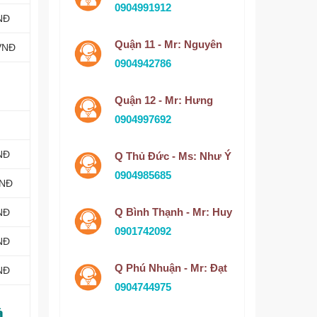
0904991912
NĐ
Quận 11 - Mr: Nguyên
VNĐ
0904942786
Quận 12 - Mr: Hưng
0904997692
NĐ
Q Thủ Đức - Ms: Như Ý
0904985685
VNĐ
Q Bình Thạnh - Mr: Huy
NĐ
0901742092
NĐ
Q Phú Nhuận - Mr: Đạt
NĐ
0904744975
à