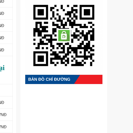
NĐ
NĐ
NĐ
NĐ
NĐ
ại
BẢN ĐỒ CHỈ ĐƯỜNG
NĐ
VNĐ
VNĐ