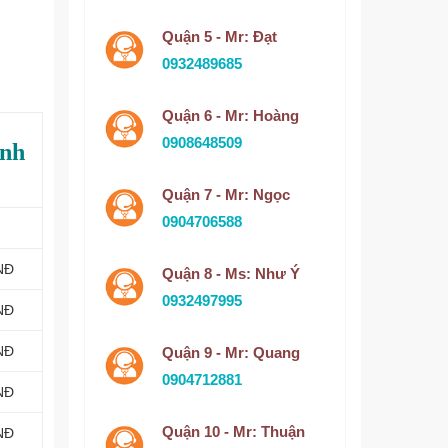
Quận 5 - Mr: Đạt
0932489685
Quận 6 - Mr: Hoàng
0908648509
ình
Quận 7 - Mr: Ngọc
0904706588
NĐ
Quận 8 - Ms: Như Ý
0932497995
NĐ
NĐ
Quận 9 - Mr: Quang
0904712881
NĐ
Quận 10 - Mr: Thuận
NĐ