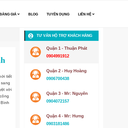
BẢNG GIÁ
BLOG
TUYỂN DỤNG
LIÊN HỆ
TƯ VẤN HỘ TRỢ KHÁCH HÀNG
Quận 1 - Thuận Phát
0904991912
nh
Quận 2 - Huy Hoàng
ời tiết
0906700438
a sang
yệt vời
Quận 3 - Mr: Nguyên
 công
0904072157
 Bình
Quận 4 - Mr: Hưng
0903181486