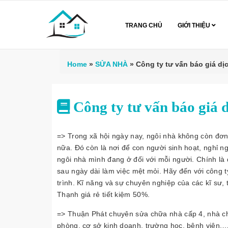
TRANG CHỦ
GIỚI THIỆU
Home
»
SỬA NHÀ
»
Công ty tư vấn báo giá dị
Công ty tư vấn báo giá d
=> Trong xã hội ngày nay, ngôi nhà không còn đơn gi
nữa. Đó còn là nơi để con người sinh hoạt, nghỉ n
ngôi nhà mình đang ở đối với mỗi người. Chính là đ
sau ngày dài làm việc mệt mỏi. Hãy đến với công 
trình. Kĩ năng và sự chuyên nghiệp của các kĩ sư,
Thạnh giá rẻ tiết kiệm 50%.
=> Thuận Phát chuyên sửa chữa nhà cấp 4, nhà ch
phòng, cơ sở kinh doanh, trường học, bệnh viện,