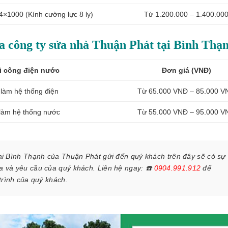
4×1000 (Kính cường lực 8 ly)
Từ 1.200.000 – 1.400.00
ủa công ty sửa nhà Thuận Phát tại Bình Thạ
i công điện nước
Đơn giá (VNĐ)
 làm
hệ thống điện
Từ 65.000 VNĐ – 85.000 V
 làm
hệ thống nước
Từ 55.000 VNĐ – 95.000 V
ại Bình Thạnh của Thuận Phát gửi đến quý khách trên đây sẽ có sự
ữa và yêu cầu của quý khách. Liên hệ ngay:
☎️
0904.991.912
để
 trình của quý khách.