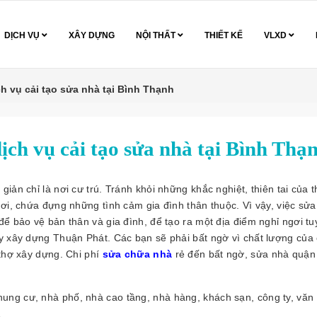
DỊCH VỤ
XÂY DỰNG
NỘI THẤT
THIẾT KẾ
VLXD
ch vụ cải tạo sửa nhà tại Bình Thạnh
ịch vụ cải tạo sửa nhà tại Bình Thạ
ản chỉ là nơi cư trú. Tránh khỏi những khắc nghiệt, thiên tai của th
gơi, chứa đựng những tình cảm gia đình thân thuộc. Vì vậy, việc sử
ể bảo vệ bản thân và gia đình, để tạo ra một địa điểm nghỉ ngơi tu
ty xây dựng Thuận Phát. Các bạn sẽ phải bất ngờ vì chất lượng của
 thợ xây dựng. Chi phí
sửa chữa nhà
rẻ đến bất ngờ, sửa nhà quận
ung cư, nhà phố, nhà cao tầng, nhà hàng, khách sạn, công ty, văn
…