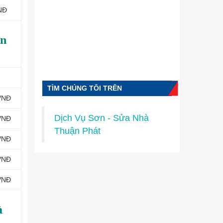
NĐ
ận
TÌM CHÚNG TÔI TRÊN
VNĐ
FACEBOOK
Dịch Vụ Sơn - Sửa Nhà
VNĐ
Thuận Phát
VNĐ
VNĐ
VNĐ
à