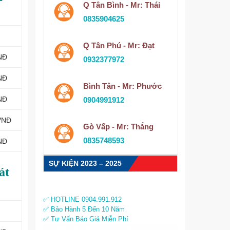
Q Tân Bình - Mr: Thái
0835904625
Q Tân Phú - Mr: Đạt
NĐ
0932377972
NĐ
Bình Tân - Mr: Phước
NĐ
0904991912
VNĐ
Gò Vấp - Mr: Thắng
0835748593
NĐ
SỰ KIỆN 2023 – 2025
át
✅ HOTLINE 0904.991.912
✅ Bảo Hành 5 Đến 10 Năm
✅ Tư Vấn Báo Giá Miễn Phí