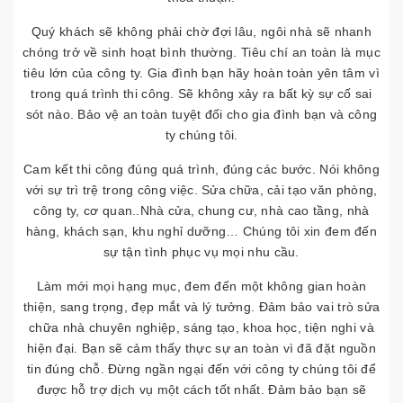
Quý khách sẽ không phải chờ đợi lâu, ngôi nhà sẽ nhanh
chóng trở về sinh hoạt bình thường. Tiêu chí an toàn là mục
tiêu lớn của công ty. Gia đình bạn hãy hoàn toàn yên tâm vì
trong quá trình thi công. Sẽ không xảy ra bất kỳ sự cố sai
sót nào. Bảo vệ an toàn tuyệt đối cho gia đình bạn và công
ty chúng tôi.
Cam kết thi công đúng quá trình, đúng các bước. Nói không
với sự trì trệ trong công việc. Sửa chữa, cải tạo văn phòng,
công ty, cơ quan..Nhà cửa, chung cư, nhà cao tầng, nhà
hàng, khách sạn, khu nghỉ dưỡng… Chúng tôi xin đem đến
sự tận tình phục vụ mọi nhu cầu.
Làm mới mọi hạng mục, đem đến một không gian hoàn
thiện, sang trọng, đẹp mắt và lý tưởng. Đảm bảo vai trò sửa
chữa nhà chuyên nghiệp, sáng tạo, khoa học, tiện nghi và
hiện đại. Bạn sẽ cảm thấy thực sự an toàn vì đã đặt nguồn
tin đúng chỗ. Đừng ngần ngại đến với công ty chúng tôi để
được hỗ trợ dịch vụ một cách tốt nhất. Đảm bảo bạn sẽ