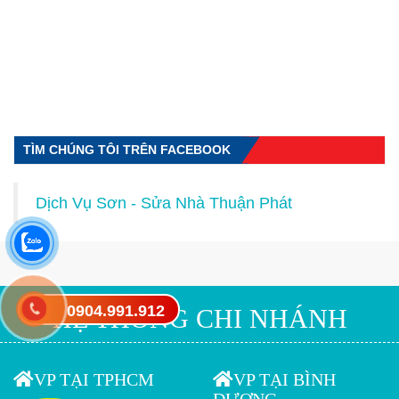
TÌM CHÚNG TÔI TRÊN FACEBOOK
Dịch Vụ Sơn - Sửa Nhà Thuận Phát
0904.991.912
HỆ THỐNG CHI NHÁNH
VP TẠI TPHCM
VP TẠI BÌNH
DƯƠNG