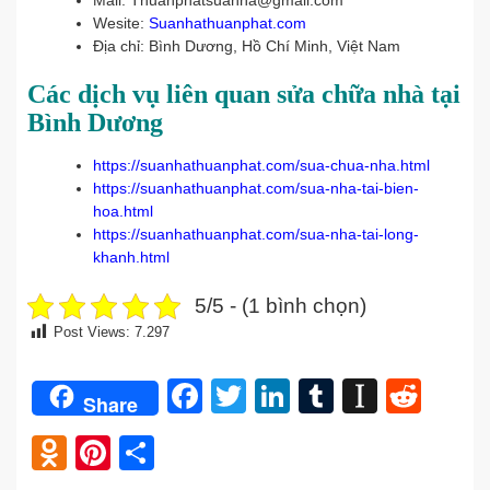
Mail: Thuanphatsuanha@gmail.com
Wesite:
Suanhathuanphat.com
Địa chỉ: Bình Dương, Hồ Chí Minh, Việt Nam
Các dịch vụ liên quan sửa chữa nhà tại
Bình Dương
https://suanhathuanphat.com/sua-chua-nha.html
https://suanhathuanphat.com/sua-nha-tai-bien-
hoa.html
https://suanhathuanphat.com/sua-nha-tai-long-
khanh.html
5/5 - (1 bình chọn)
Post Views:
7.297
Facebook
Twitter
LinkedIn
Tumblr
Instap
Redd
Share
Odnoklassniki
Pinterest
Share