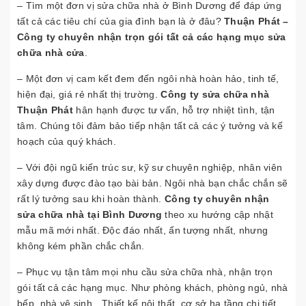
– Tìm một đơn vị sửa chữa nhà ở Bình Dương để đáp ứng
tất cả các tiêu chí của gia đình bạn là ở đâu?
Thuận Phát –
Công ty chuyên nhận trọn gói tất cả các hạng mục sửa
chữa nhà cửa
.
– Một đơn vị cam kết đem đến ngôi nhà hoàn hảo, tinh tế,
hiện đại, giá rẻ nhất thị trường.
Công ty sửa chữa nhà
Thuận Phát
hân hạnh được tư vấn, hỗ trợ nhiệt tình, tận
tâm. Chúng tôi đảm bảo tiếp nhận tất cả các ý tưởng và kế
hoạch của quý khách.
– Với đội ngũ kiến trúc sư, kỹ sư chuyên nghiệp, nhân viên
xây dựng được đào tạo bài bản. Ngôi nhà bạn chắc chắn sẽ
rất lý tưởng sau khi hoàn thành.
Công ty chuyên nhận
sửa chữa nhà tại Bình Dương
theo xu hướng cập nhật
mẫu mã mới nhất. Độc đáo nhất, ấn tượng nhất, nhưng
không kém phần chắc chắn.
– Phục vụ tận tâm mọi nhu cầu sửa chữa nhà, nhận trọn
gói tất cả các hạng mục. Như phòng khách, phòng ngủ, nhà
bếp, nhà vệ sinh…Thiết kế nội thất, cơ sở hạ tầng chi tiết,