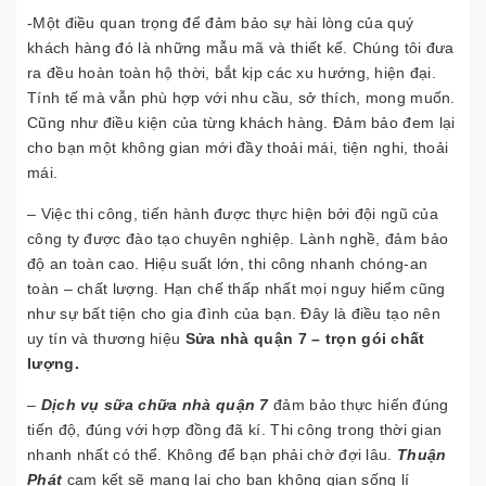
-Một điều quan trọng để đảm bảo sự hài lòng của quý
khách hàng đó là những mẫu mã và thiết kế. Chúng tôi đưa
ra đều hoàn toàn hộ thời, bắt kịp các xu hướng, hiện đại.
Tính tế mà vẫn phù hợp với nhu cầu, sở thích, mong muốn.
Cũng như điều kiện của từng khách hàng. Đảm bảo đem lại
cho bạn một không gian mới đầy thoải mái, tiện nghi, thoải
mái.
– Việc thi công, tiến hành được thực hiện bởi đội ngũ của
công ty được đào tạo chuyên nghiệp. Lành nghề, đảm bảo
độ an toàn cao. Hiệu suất lớn, thi công nhanh chóng-an
toàn – chất lượng. Hạn chế thấp nhất mọi nguy hiểm cũng
như sự bất tiện cho gia đình của bạn. Đây là điều tạo nên
uy tín và thương hiệu
Sửa nhà quận 7 – trọn gói chất
lượng.
–
Dịch vụ sữa chữa nhà quận 7
đảm bảo thực hiến đúng
tiến độ, đúng với hợp đồng đã kí. Thi công trong thời gian
nhanh nhất có thể. Không để bạn phải chờ đợi lâu.
Thuận
Phát
cam kết sẽ mang lại cho bạn không gian sống lí