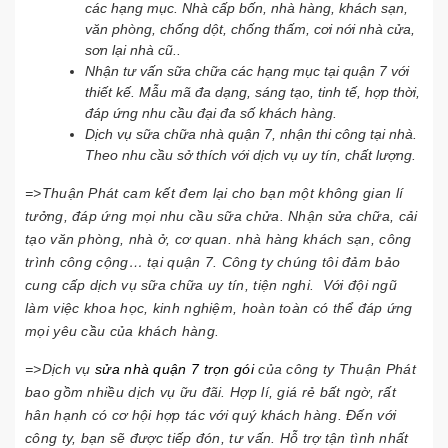
các hạng mục. Nhà cấp bốn, nhà hàng, khách sạn,
văn phòng, chống dột, chống thấm, cơi nới nhà cửa,
sơn lại nhà cũ..
Nhận tư vấn sữa chữa các hạng mục tại quận 7 với
thiết kế. Mẫu mã đa dạng, sáng tạo, tinh tế, hợp thời,
đáp ứng nhu cầu đại đa số khách hàng.
Dịch vụ sữa chữa nhà quận 7, nhận thi công tại nhà.
Theo nhu cầu sở thích với dịch vụ uy tín, chất lượng.
=>Thuận Phát cam kết đem lại cho bạn một không gian lí
tưởng, đáp ứng mọi nhu cầu sữa chửa. Nhận sửa chữa, cải
tạo văn phòng, nhà ở, cơ quan. nhà hàng khách sạn, công
trình công cộng… tại quận 7. Công ty chúng tôi đảm bảo
cung cấp dịch vụ sữa chữa uy tín, tiện nghi. Với đội ngũ
làm việc khoa học, kinh nghiệm, hoàn toàn có thể đáp ứng
mọi yêu cầu của khách hàng.
=>Dịch vụ
sửa nhà quận 7 trọn gói
của công ty Thuận Phát
bao gồm nhiều dịch vụ ữu đãi. Hợp lí, giá rẻ bất ngờ, rất
hân hạnh có cơ hội hợp tác với quý khách hàng. Đến với
công ty, bạn sẽ được tiếp đón, tư vấn. Hỗ trợ tận tình nhất