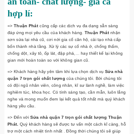
an toàn- chất lượng- giá cả
hợp lí:
=>
Thuận Phát
cũng cấp các dịch vụ đa dạng sẵn sàng
đáp ứng mọi yêu cầu của khách hàng.
Thuận Phát
nhận
sơn sửa lại nhà cũ, cơi nới gia cố căn hộ, cải tạo nhà cấp
bốn thành nhà tầng. Xử lý các sự cố nhà ở, chống thấm,
chống dột, xây tô, ốp lát, đập phá,… hay thiết kế lại không
gian mới hoàn toàn so với không gian cũ.
=> Khách hàng hãy yên tâm khi lựa chọn dịch vụ
Sửa nhà
quận 7 trọn gói chất lượng
của chúng tôi. Bởi chúng tôi
có đội ngũ nhân viên, công nhân, kĩ sư lành nghề, làm việc
nghiêm túc, khoa học. Có tính sáng tạo, cần mẫn, luôn lắng
nghe và mong muốn đem lại kết quả tốt nhất mà quý khách
hàng yều cầu.
=> Đến với
Sửa nhà quận 7 trọn gói chất lượng Thuận
Phát.
Quý khách hàng sẽ được tư vấn một cách kĩ càng, hỗ
trợ một cách nhiệt tình nhất . Đồng thời chúng tôi sẽ giúp