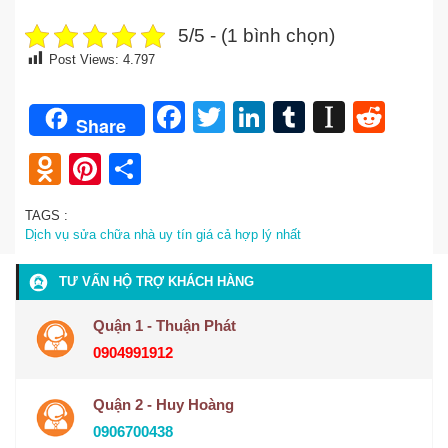
5/5 - (1 bình chọn)
Post Views:
4.797
Facebook
Twitter
LinkedIn
Tumblr
Instap
Redd
Share
Odnoklassniki
Pinterest
Share
TAGS :
Dịch vụ sửa chữa nhà uy tín giá cả hợp lý nhất
TƯ VẤN HỘ TRỢ KHÁCH HÀNG
Quận 1 - Thuận Phát
0904991912
Quận 2 - Huy Hoàng
0906700438