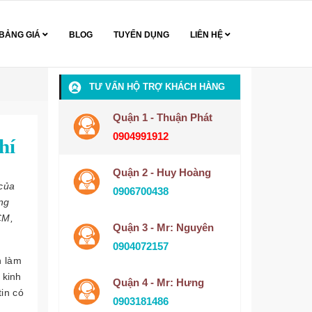
BẢNG GIÁ
BLOG
TUYỂN DỤNG
LIÊN HỆ
TƯ VẤN HỘ TRỢ KHÁCH HÀNG
Quận 1 - Thuận Phát
0904991912
hí
Quận 2 - Huy Hoàng
 của
0906700438
ông
CM,
Quận 3 - Mr: Nguyên
0904072157
n làm
 kinh
Quận 4 - Mr: Hưng
in có
0903181486