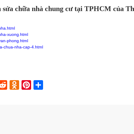
an sửa chữa nhà chung cư tại TPHCM của T
nha.html
nha-xuong.html
van-phong.html
ua-chua-nha-cap-4.html
In
blr
nstapaper
Reddit
Odnoklassniki
Pinterest
Share