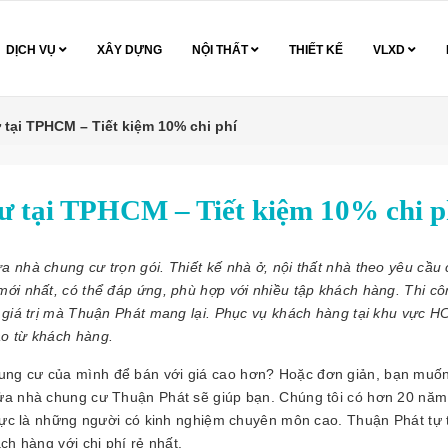
DỊCH VỤ
XÂY DỰNG
NỘI THẤT
THIẾT KẾ
VLXD
tại TPHCM – Tiết kiệm 10% chi phí
ư tại TPHCM – Tiết kiệm 10% chi p
 nhà chung cư trọn gói. Thiết kế nhà ở, nội thất nhà theo yêu cầu
mới nhất, có thể đáp ứng, phù hợp với nhiều tập khách hàng. Thi c
g giá trị mà Thuận Phát mang lại. Phục vụ khách hàng tại khu vực H
ao từ khách hàng.
ung cư của mình để bán với giá cao hơn? Hoặc đơn giản, bạn muố
sửa nhà chung cư Thuận Phát sẽ giúp bạn. Chúng tôi có hơn 20 năm
 lực là những người có kinh nghiệm chuyên môn cao. Thuận Phát tự t
ch hàng với chi phí rẻ nhất.