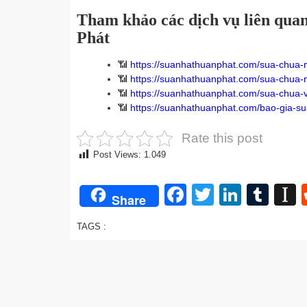
Tham khảo các dịch vụ liên qu
Phát
📶
https://suanhathuanphat.com/sua-chua-
📶
https://suanhathuanphat.com/sua-chua-
📶
https://suanhathuanphat.com/sua-chua-
📶
https://suanhathuanphat.com/bao-gia-s
Rate this post
Post Views:
1.049
Facebook
Twitter
Linked
Tum
I
Share
TAGS :