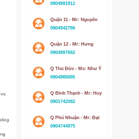
0904991912
Quận 11 - Mr: Nguyên
0904942786
Quận 12 - Mr: Hưng
0904997692
Q Thủ Đức - Ms: Như Ý
0904985685
Q Bình Thạnh - Mr: Huy
 vụ
0901742092
Q Phú Nhuận - Mr: Đạt
thống
0904744975
c
ông