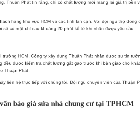
ng. Thuận Phát tin rằng, chỉ có chất lượng mới mang lại giá trị bền 
khách hàng khu vực HCM và các tỉnh lân cận. Với đội ngũ thợ đông 
 sẽ có mặt chỉ sau khoảng 20 phút kể từ khi nhận được yêu cầu.
thị trường HCM. Công ty xây dựng Thuận Phát nhận được sự tin tưở
g đều được kiểm tra chất lượng gắt gao trước khi bàn giao cho khá
ào Thuận Phát.
 hãy liên hệ trực tiếp với chúng tôi. Đội ngũ chuyên viên của Thuận 
ư vấn báo giá sửa nhà chung cư tại TPHCM