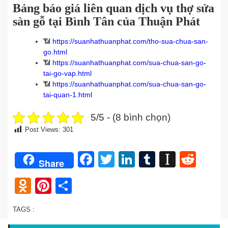
Bảng báo giá liên quan dịch vụ thợ sửa
sàn gỗ tại Bình Tân của Thuận Phát
📶
https://suanhathuanphat.com/tho-sua-chua-san-
go.html
📶
https://suanhathuanphat.com/sua-chua-san-go-
tai-go-vap.html
📶
https://suanhathuanphat.com/sua-chua-san-go-
tai-quan-1.html
5/5 - (8 bình chọn)
Post Views:
301
Facebook
Twitter
LinkedIn
Tumblr
Instap
Redd
Share
Odnoklassniki
Pinterest
Share
TAGS :