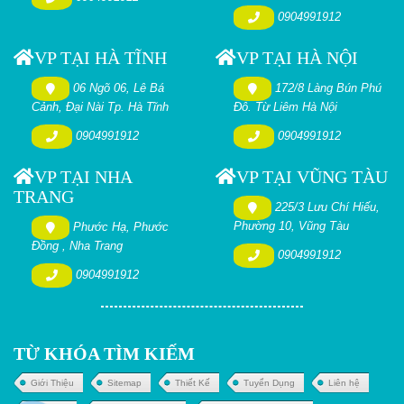
0904991912
VP TẠI HÀ TĨNH
VP TẠI HÀ NỘI
06 Ngõ 06, Lê Bá
172/8 Làng Bún Phú
Cảnh, Đại Nài Tp. Hà Tĩnh
Đô. Từ Liêm Hà Nội
0904991912
0904991912
VP TẠI NHA
VP TẠI VŨNG TÀU
TRANG
225/3 Lưu Chí Hiếu,
Phường 10, Vũng Tàu
Phước Hạ, Phước
Đồng , Nha Trang
0904991912
0904991912
TỪ KHÓA TÌM KIẾM
Giới Thiệu
Sitemap
Thiết Kế
Tuyển Dụng
Liên hệ