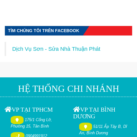
TÌM CHÚNG TÔI TRÊN FACEBOOK
Dịch Vụ Sơn - Sửa Nhà Thuận Phát
HỆ THỐNG CHI NHÁNH
VP TẠI TPHCM
VP TẠI BÌNH
DƯƠNG
175/1 Cống Lỡ,
Phường 15, Tân Bình
51/11 Ấp Tây B, Dĩ
An, Bình Dương
0904991912