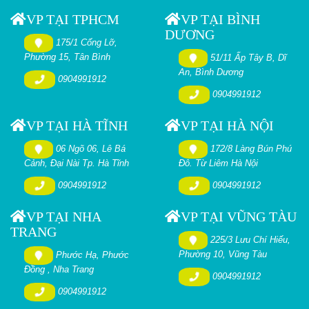
VP TẠI TPHCM
VP TẠI BÌNH
DƯƠNG
175/1 Cống Lỡ,
Phường 15, Tân Bình
51/11 Ấp Tây B, Dĩ
An, Bình Dương
0904991912
0904991912
VP TẠI HÀ TĨNH
VP TẠI HÀ NỘI
06 Ngõ 06, Lê Bá
172/8 Làng Bún Phú
Cảnh, Đại Nài Tp. Hà Tĩnh
Đô. Từ Liêm Hà Nội
0904991912
0904991912
VP TẠI NHA
VP TẠI VŨNG TÀU
TRANG
225/3 Lưu Chí Hiếu,
Phường 10, Vũng Tàu
Phước Hạ, Phước
Đồng , Nha Trang
0904991912
0904991912