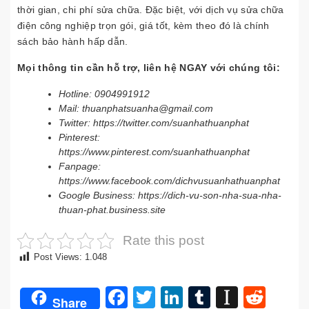
thời gian, chi phí sửa chữa. Đặc biệt, với dịch vụ sửa chữa
điện công nghiệp trọn gói, giá tốt, kèm theo đó là chính
sách bảo hành hấp dẫn.
Mọi thông tin cần hỗ trợ, liên hệ NGAY với chúng tôi:
Hotline: 0904991912
Mail: thuanphatsuanha@gmail.com
Twitter: https://twitter.com/suanhathuanphat
Pinterest:
https://www.pinterest.com/suanhathuanphat
Fanpage:
https://www.facebook.com/dichvusuanhathuanphat
Google Business: https://dich-vu-son-nha-sua-nha-
thuan-phat.business.site
Rate this post
Post Views:
1.048
Facebook
Twitter
LinkedIn
Tumblr
Instap
Redd
Share