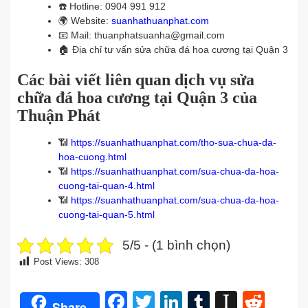
☎️
Hotline: 0904 991 912
🌍
Website:
suanhathuanphat.com
📧
Mail: thuanphatsuanha@gmail.com
🏠
Địa chỉ tư vấn sửa chữa đá hoa cương tại Quận 3
Các bài viết liên quan dịch vụ sửa
chữa đá hoa cương tại Quận 3 của
Thuận Phát
📶
https://suanhathuanphat.com/tho-sua-chua-da-
hoa-cuong.html
📶
https://suanhathuanphat.com/sua-chua-da-hoa-
cuong-tai-quan-4.html
📶
https://suanhathuanphat.com/sua-chua-da-hoa-
cuong-tai-quan-5.html
5/5 - (1 bình chọn)
Post Views:
308
Facebook
Twitter
LinkedIn
Tumblr
Instap
Redd
Share