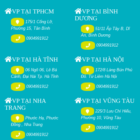
VP TẠI TPHCM
VP TẠI BÌNH
DƯƠNG
175/1 Cống Lỡ,
Phường 15, Tân Bình
51/11 Ấp Tây B, Dĩ
An, Bình Dương
0904991912
0904991912
VP TẠI HÀ TĨNH
VP TẠI HÀ NỘI
06 Ngõ 06, Lê Bá
172/8 Làng Bún Phú
Cảnh, Đại Nài Tp. Hà Tĩnh
Đô. Từ Liêm Hà Nội
0904991912
0904991912
VP TẠI NHA
VP TẠI VŨNG TÀU
TRANG
225/3 Lưu Chí Hiếu,
Phường 10, Vũng Tàu
Phước Hạ, Phước
Đồng , Nha Trang
0904991912
0904991912