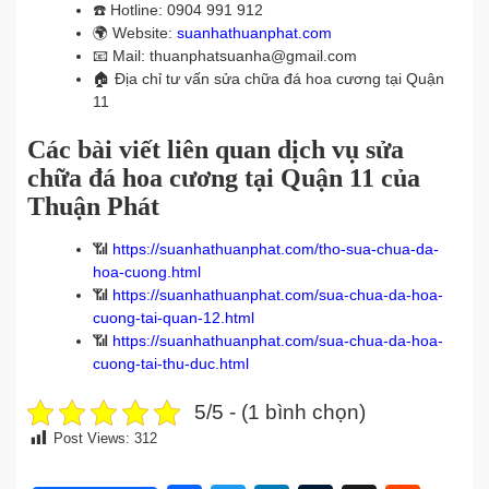
☎️
Hotline: 0904 991 912
🌍
Website:
suanhathuanphat.com
📧
Mail: thuanphatsuanha@gmail.com
🏠
Địa chỉ tư vấn sửa chữa đá hoa cương tại Quận
11
Các bài viết liên quan dịch vụ sửa
chữa đá hoa cương tại Quận 11 của
Thuận Phát
📶
https://suanhathuanphat.com/tho-sua-chua-da-
hoa-cuong.html
📶
https://suanhathuanphat.com/sua-chua-da-hoa-
cuong-tai-quan-12.html
📶
https://suanhathuanphat.com/sua-chua-da-hoa-
cuong-tai-thu-duc.html
5/5 - (1 bình chọn)
Post Views:
312