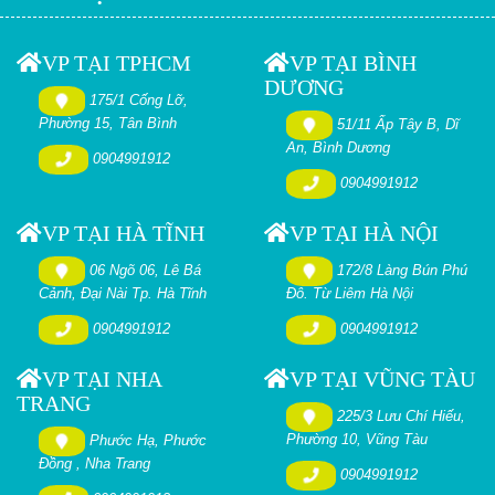
VP TẠI TPHCM
VP TẠI BÌNH
DƯƠNG
175/1 Cống Lỡ,
Phường 15, Tân Bình
51/11 Ấp Tây B, Dĩ
An, Bình Dương
0904991912
0904991912
VP TẠI HÀ TĨNH
VP TẠI HÀ NỘI
06 Ngõ 06, Lê Bá
172/8 Làng Bún Phú
Cảnh, Đại Nài Tp. Hà Tĩnh
Đô. Từ Liêm Hà Nội
0904991912
0904991912
VP TẠI NHA
VP TẠI VŨNG TÀU
TRANG
225/3 Lưu Chí Hiếu,
Phường 10, Vũng Tàu
Phước Hạ, Phước
Đồng , Nha Trang
0904991912