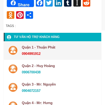
Facebook
Twitter
LinkedIn
Tumblr
Instap
Redd
Share
Odnoklassniki
Pinterest
Share
TAGS :
TƯ VẤN HỘ TRỢ KHÁCH HÀNG
Quận 1 - Thuận Phát
0904991912
Quận 2 - Huy Hoàng
0906700438
Quận 3 - Mr: Nguyên
0904072157
Quận 4 - Mr: Hưng