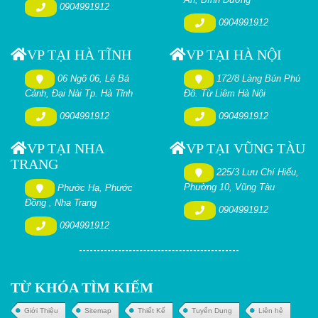
0904991912
0904991912
VP TẠI HÀ TĨNH
VP TẠI HÀ NỘI
06 Ngõ 06, Lê Bá
172/8 Làng Bún Phú
Cảnh, Đại Nài Tp. Hà Tĩnh
Đô. Từ Liêm Hà Nội
0904991912
0904991912
VP TẠI NHA
VP TẠI VŨNG TÀU
TRANG
225/3 Lưu Chí Hiếu,
Phường 10, Vũng Tàu
Phước Hạ, Phước
Đồng , Nha Trang
0904991912
0904991912
TỪ KHÓA TÌM KIẾM
Giới Thiệu
Sitemap
Thiết Kế
Tuyển Dụng
Liên hệ