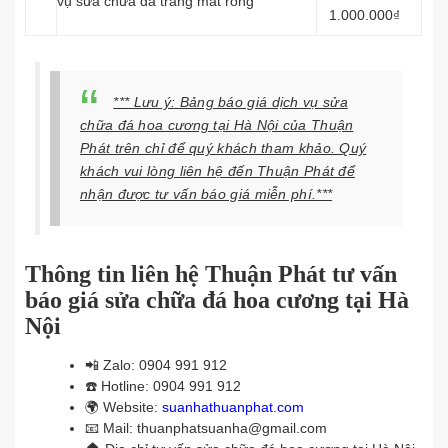
vụ sửa chữa đá trắng mắt rồng
1.000.000₫
*** Lưu ý: Bảng báo giá dịch vụ sửa
chữa đá hoa cương tại Hà Nội của Thuận
Phát trên chỉ để quý khách tham khảo. Quý
khách vui lòng liên hệ đến Thuận Phát để
nhận được tư vấn báo giá miễn phí.***
Thông tin liên hệ Thuận Phát tư vấn
báo giá sửa chữa đá hoa cương tại Hà
Nội
📲
Zalo: 0904 991 912
☎️
Hotline: 0904 991 912
🌍
Website:
suanhathuanphat.com
📧
Mail: thuanphatsuanha@gmail.com