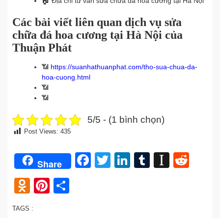
🏠
Địa chỉ tư vấn sửa chữa đá hoa cương tại Hà Nội
Các bài viết liên quan dịch vụ sửa
chữa đá hoa cương tại Hà Nội của
Thuận Phát
📶
https://suanhathuanphat.com/tho-sua-chua-da-
hoa-cuong.html
📶
📶
5/5 - (1 bình chọn)
Post Views:
435
Facebook
Twitter
LinkedIn
Tumblr
Instap
Redd
Share
Odnoklassniki
Pinterest
Share
TAGS :