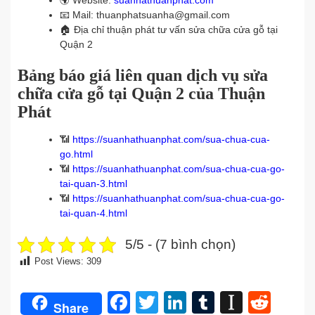
🌍
Website:
suanhathuanphat.com
📧
Mail: thuanphatsuanha@gmail.com
🏠
Địa chỉ thuận phát tư vấn sửa chữa cửa gỗ tại
Quận 2
Bảng báo giá liên quan dịch vụ sửa
chữa cửa gỗ tại Quận 2 của Thuận
Phát
📶
https://suanhathuanphat.com/sua-chua-cua-
go.html
📶
https://suanhathuanphat.com/sua-chua-cua-go-
tai-quan-3.html
📶
https://suanhathuanphat.com/sua-chua-cua-go-
tai-quan-4.html
5/5 - (7 bình chọn)
Post Views:
309
Facebook
Twitter
LinkedIn
Tumblr
Instap
Redd
Share