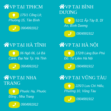
VP TẠI TPHCM
VP TẠI BÌNH
DƯƠNG
175/1 Cống Lỡ,
Phường 15, Tân Bình
51/11 Ấp Tây B, Dĩ
An, Bình Dương
0904991912
0904991912
VP TẠI HÀ TĨNH
VP TẠI HÀ NỘI
06 Ngõ 06, Lê Bá
172/8 Làng Bún Phú
Cảnh, Đại Nài Tp. Hà Tĩnh
Đô. Từ Liêm Hà Nội
0904991912
0904991912
VP TẠI NHA
VP TẠI VŨNG TÀU
TRANG
225/3 Lưu Chí Hiếu,
Phường 10, Vũng Tàu
Phước Hạ, Phước
Đồng , Nha Trang
0904991912
0904991912