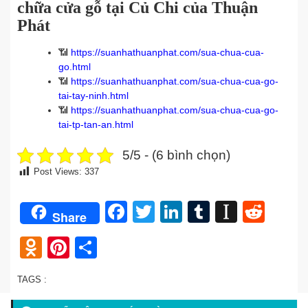
chữa cửa gỗ tại Củ Chi của Thuận
Phát
📶
https://suanhathuanphat.com/sua-chua-cua-
go.html
📶
https://suanhathuanphat.com/sua-chua-cua-go-
tai-tay-ninh.html
📶
https://suanhathuanphat.com/sua-chua-cua-go-
tai-tp-tan-an.html
5/5 - (6 bình chọn)
Post Views:
337
Facebook
Twitter
LinkedIn
Tumblr
Instap
Redd
Share
Odnoklassniki
Pinterest
Share
TAGS :