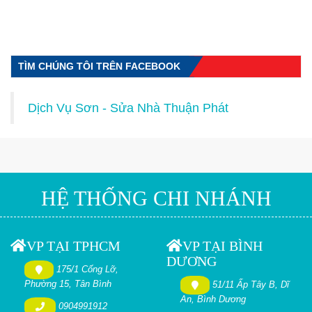
TÌM CHÚNG TÔI TRÊN FACEBOOK
Dịch Vụ Sơn - Sửa Nhà Thuận Phát
HỆ THỐNG CHI NHÁNH
VP TẠI TPHCM
VP TẠI BÌNH
DƯƠNG
175/1 Cống Lỡ,
Phường 15, Tân Bình
51/11 Ấp Tây B, Dĩ
An, Bình Dương
0904991912