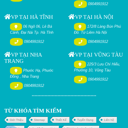
0904991912
VP TẠI HÀ TĨNH
VP TẠI HÀ NỘI
06 Ngõ 06, Lê Bá
172/8 Làng Bún Phú
Cảnh, Đại Nài Tp. Hà Tĩnh
Đô. Từ Liêm Hà Nội
0904991912
0904991912
VP TẠI NHA
VP TẠI VŨNG TÀU
TRANG
225/3 Lưu Chí Hiếu,
Phường 10, Vũng Tàu
Phước Hạ, Phước
Đồng , Nha Trang
0904991912
0904991912
TỪ KHÓA TÌM KIẾM
Giới Thiệu
Sitemap
Thiết Kế
Tuyển Dụng
Liên hệ