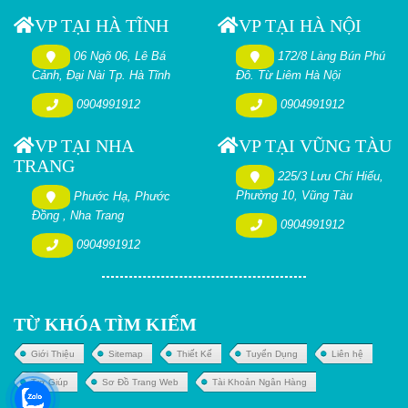
VP TẠI HÀ TĨNH
VP TẠI HÀ NỘI
06 Ngõ 06, Lê Bá
172/8 Làng Bún Phú
Cảnh, Đại Nài Tp. Hà Tĩnh
Đô. Từ Liêm Hà Nội
0904991912
0904991912
VP TẠI NHA
VP TẠI VŨNG TÀU
TRANG
225/3 Lưu Chí Hiếu,
Phường 10, Vũng Tàu
Phước Hạ, Phước
Đồng , Nha Trang
0904991912
0904991912
TỪ KHÓA TÌM KIẾM
Giới Thiệu
Sitemap
Thiết Kế
Tuyển Dụng
Liên hệ
Trợ Giúp
Sơ Đồ Trang Web
Tài Khoản Ngân Hàng