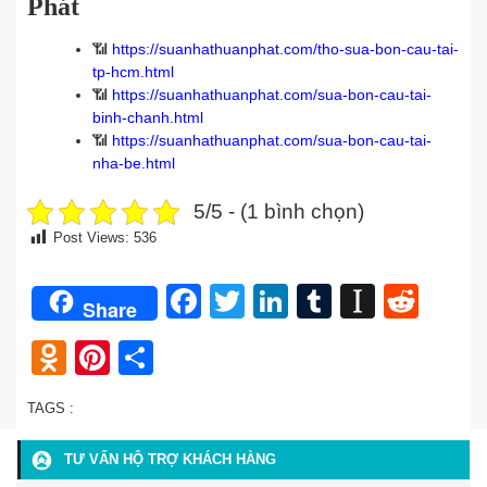
Phát
📶
https://suanhathuanphat.com/tho-sua-bon-cau-tai-
tp-hcm.html
📶
https://suanhathuanphat.com/sua-bon-cau-tai-
binh-chanh.html
📶
https://suanhathuanphat.com/sua-bon-cau-tai-
nha-be.html
5/5 - (1 bình chọn)
Post Views:
536
Facebook
Twitter
LinkedIn
Tumblr
Instap
Redd
Share
Odnoklassniki
Pinterest
Share
TAGS :
TƯ VẤN HỘ TRỢ KHÁCH HÀNG