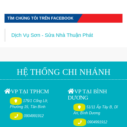
TÌM CHÚNG TÔI TRÊN FACEBOOK
Dịch Vụ Sơn - Sửa Nhà Thuận Phát
HỆ THỐNG CHI NHÁNH
VP TẠI TPHCM
VP TẠI BÌNH
DƯƠNG
175/1 Cống Lỡ,
Phường 15, Tân Bình
51/11 Ấp Tây B, Dĩ
An, Bình Dương
0904991912
0904991912