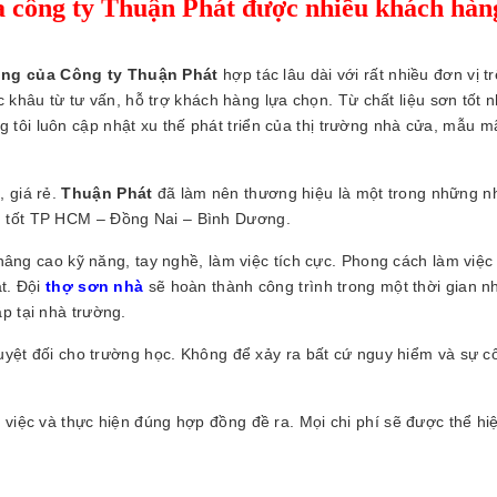
ủa công ty Thuận Phát được nhiều khách hàn
óng của Công ty Thuận Phát
hợp tác lâu dài với rất nhiều đơn vị tr
 khâu từ tư vấn, hỗ trợ khách hàng lựa chọn. Từ chất liệu sơn tốt nh
tôi luôn cập nhật xu thế phát triển của thị trường nhà cửa, mẫu m
, giá rẻ.
Thuận Phát
đã làm nên thương hiệu là một trong những n
g tốt TP HCM – Đồng Nai – Bình Dương.
âng cao kỹ năng, tay nghề, làm việc tích cực. Phong cách làm việc
ạt. Đội
thợ sơn nhà
sẽ hoàn thành công trình trong một thời gian n
p tại nhà trường.
 tuyệt đối cho trường học. Không để xảy ra bất cứ nguy hiểm và sự c
 việc và thực hiện đúng hợp đồng đề ra. Mọi chi phí sẽ được thể hi