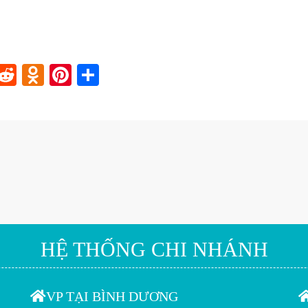
In
blr
nstapaper
Reddit
Odnoklassniki
Pinterest
Share
HỆ THỐNG CHI NHÁNH
VP TẠI BÌNH DƯƠNG