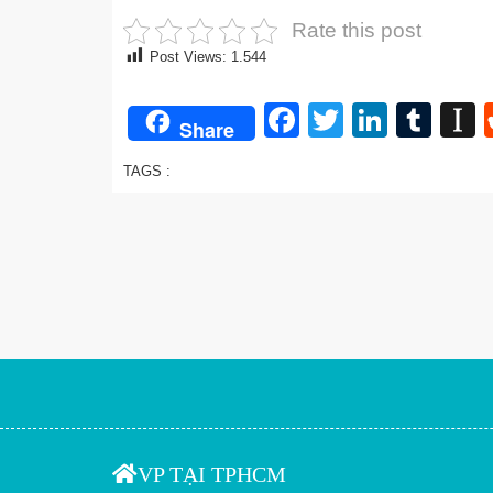
Rate this post
Post Views:
1.544
Facebook
Twitter
Linked
Tum
I
Share
TAGS :
VP TẠI TPHCM