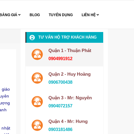
BẢNG GIÁ
BLOG
TUYỂN DỤNG
LIÊN HỆ
TƯ VẤN HỘ TRỢ KHÁCH HÀNG
Quận 1 - Thuận Phát
0904991912
Quận 2 - Huy Hoàng
0906700438
n giáo
huyên
Quận 3 - Mr: Nguyên
tượng
0904072157
hanh
Quận 4 - Mr: Hưng
 nhật
0903181486