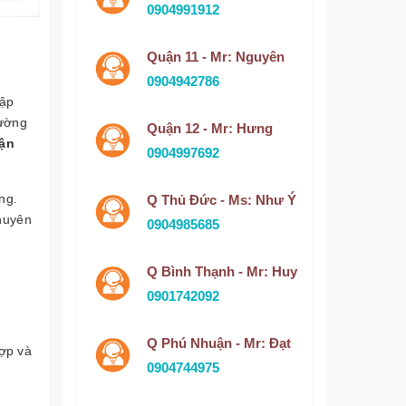
0904991912
Quận 11 - Mr: Nguyên
0904942786
cập
rường
Quận 12 - Mr: Hưng
uận
0904997692
ng.
Q Thủ Đức - Ms: Như Ý
chuyên
0904985685
Q Bình Thạnh - Mr: Huy
0901742092
Q Phú Nhuận - Mr: Đạt
ợp và
0904744975