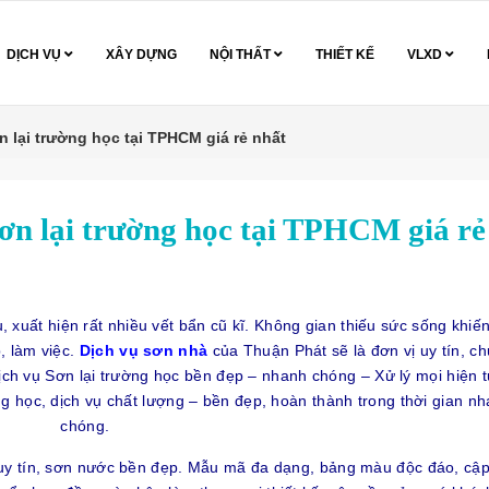
DỊCH VỤ
XÂY DỰNG
NỘI THẤT
THIẾT KẾ
VLXD
n lại trường học tại TPHCM giá rẻ nhất
sơn lại trường học tại TPHCM giá rẻ
 xuất hiện rất nhiều vết bẩn cũ kĩ. Không gian thiếu sức sống khiế
p, làm việc.
Dịch vụ sơn nhà
của Thuận Phát sẽ là đơn vị uy tín, c
ịch vụ Sơn lại trường học bền đẹp – nhanh chóng – Xử lý mọi hiện 
 học, dịch vụ chất lượng – bền đẹp, hoàn thành trong thời gian n
chóng.
 uy tín, sơn nước bền đẹp. Mẫu mã đa dạng, bảng màu độc đáo, cập