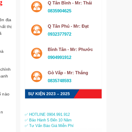
g
Q Tân Bình - Mr: Thái
0835904625
ên địa
Q Tân Phú - Mr: Đạt
ất thị
ã
0932377972
Bình Tân - Mr: Phước
hà
0904991912
 chỉnh
Gò Vấp - Mr: Thắng
hanh
0835748593
SỰ KIỆN 2023 – 2025
ố nào
ện
✅ HOTLINE 0904.991.912
✅ Bảo Hành 5 Đến 10 Năm
✅ Tư Vấn Báo Giá Miễn Phí