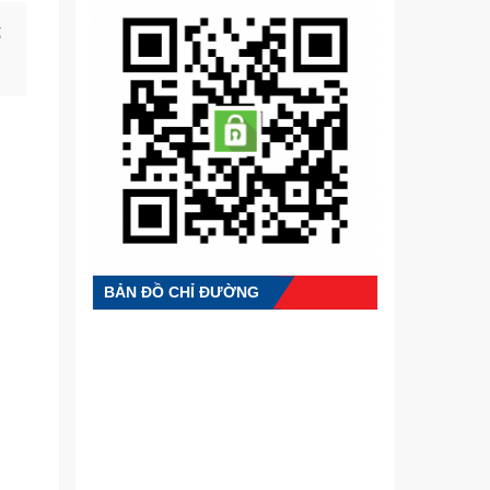
ỗ
BẢN ĐỒ CHỈ ĐƯỜNG