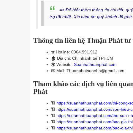
=> Để biết thêm thông tin chi tiết, 
trợ tốt nhất. Xin cảm ơn quý khách đã gh
Thông tin liên hệ Thuận Phát tư
☎️
Hotline: 0904.991.912
🏠
Địa chỉ: Chi nhánh tại TPHCM
🌍
Website:
Suanhathuanphat.com
📧
Mail: Thuanphatsuanha@gmail.com
Tham khảo các dịch vụ liên qua
Phát
📶
https://suanhathuanphat.com/thi-cong-s
📶
https://suanhathuanphat.com/son-hieu-u
📶
https://suanhathuanphat.com/tho-son-nh
📶
https://suanhathuanphat.com/bao-gia-th
📶
https://suanhathuanphat.com/bao-gia-th