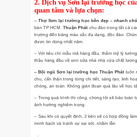
2. Dịch vụ Sơn lại trường học c
quan tâm và lựa chọn:
– Thợ Sơn lại trường học bền đẹp – nhanh ch
bàn TP HCM.
Thuận Phát
chu đáo trong tất cả các
trường đến bảng màu sắc đa dạng, độc đáo. Chúng 
được tin dùng nhất năm.
– Với tiêu chí mẫu mã hàng đầu, thẩm mỹ lý tưởng
thầu hàng đầu về sơn sữa nhà nhà cửa chất lượn
–
Đội ngũ Sơn lại trường học Thuận Phát
luôn n
chu, cẩn thận trong từng chi tiết, sáng tạo, linh ho
chóng, an toàn. Không gián đoạn quá lâu về học tậ
– Trong quá trình thi công, chúng tôi sẽ bảo toàn
ảnh hưởng nghiêm trọng.
– Sau khi có quyết định, 2 bên sẽ có hợp đồng làm
minh bạch và tránh sự sai sót, nhầm lẫn.