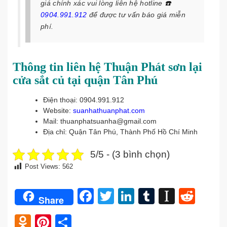
giá chính xác vui lòng liên hệ hotline
☎️
0904.991.912
để được tư vấn báo giá miễn
phí.
Thông tin liên hệ Thuận Phát sơn lại
cửa sắt củ tại quận Tân Phú
Điện thoại: 0904.991.912
Website:
suanhathuanphat.com
Mail: thuanphatsuanha@gmail.com
Địa chỉ: Quận Tân Phú, Thành Phố Hồ Chí Minh
5/5 - (3 bình chọn)
Post Views:
562
Facebook
Twitter
LinkedIn
Tumblr
Instap
Redd
Share
Odnoklassniki
Pinterest
Share