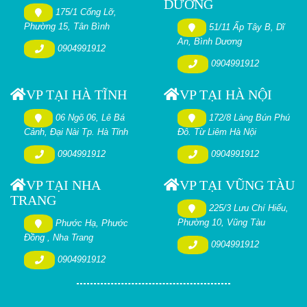
DƯƠNG
175/1 Cống Lỡ,
Phường 15, Tân Bình
51/11 Ấp Tây B, Dĩ
An, Bình Dương
0904991912
0904991912
VP TẠI HÀ TĨNH
VP TẠI HÀ NỘI
06 Ngõ 06, Lê Bá
172/8 Làng Bún Phú
Cảnh, Đại Nài Tp. Hà Tĩnh
Đô. Từ Liêm Hà Nội
0904991912
0904991912
VP TẠI NHA
VP TẠI VŨNG TÀU
TRANG
225/3 Lưu Chí Hiếu,
Phường 10, Vũng Tàu
Phước Hạ, Phước
Đồng , Nha Trang
0904991912
0904991912