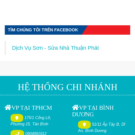
TÌM CHÚNG TÔI TRÊN FACEBOOK
Dịch Vụ Sơn - Sửa Nhà Thuận Phát
HỆ THỐNG CHI NHÁNH
VP TẠI TPHCM
VP TẠI BÌNH
DƯƠNG
175/1 Cống Lỡ,
Phường 15, Tân Bình
51/11 Ấp Tây B, Dĩ
An, Bình Dương
0904991912