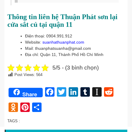
Thông tin liên hệ Thuận Phát sơn lại
cửa sắt củ tại quận 11
Điện thoại: 0904.991.912
Website:
suanhathuanphat.com
Mail: thuanphatsuanha@gmail.com
Địa chỉ: Quận 11, Thành Phố Hồ Chí Minh
5/5 - (3 bình chọn)
Post Views:
564
Facebook
Twitter
LinkedIn
Tumblr
Instap
Redd
Share
Odnoklassniki
Pinterest
Share
TAGS :