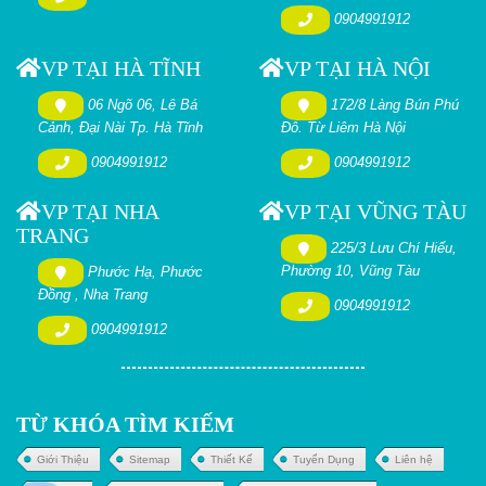
0904991912
VP TẠI HÀ TĨNH
VP TẠI HÀ NỘI
06 Ngõ 06, Lê Bá
172/8 Làng Bún Phú
Cảnh, Đại Nài Tp. Hà Tĩnh
Đô. Từ Liêm Hà Nội
0904991912
0904991912
VP TẠI NHA
VP TẠI VŨNG TÀU
TRANG
225/3 Lưu Chí Hiếu,
Phường 10, Vũng Tàu
Phước Hạ, Phước
Đồng , Nha Trang
0904991912
0904991912
TỪ KHÓA TÌM KIẾM
Giới Thiệu
Sitemap
Thiết Kế
Tuyển Dụng
Liên hệ