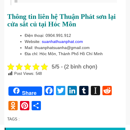
Thông tin liên hệ Thuận Phát sơn lại
cửa sắt củ tại Hóc Môn
Điện thoại: 0904.991.912
Website:
suanhathuanphat.com
Mail: thuanphatsuanha@gmail.com
Địa chỉ: Hóc Môn, Thành Phố Hồ Chí Minh
5/5 - (2 bình chọn)
Post Views:
548
Facebook
Twitter
LinkedIn
Tumblr
Instap
Redd
Share
Odnoklassniki
Pinterest
Share
TAGS :