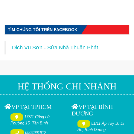
TÌM CHÚNG TÔI TRÊN FACEBOOK
Dịch Vụ Sơn - Sửa Nhà Thuận Phát
HỆ THỐNG CHI NHÁNH
VP TẠI TPHCM
VP TẠI BÌNH
DƯƠNG
175/1 Cống Lỡ,
Phường 15, Tân Bình
51/11 Ấp Tây B, Dĩ
An, Bình Dương
0904991912