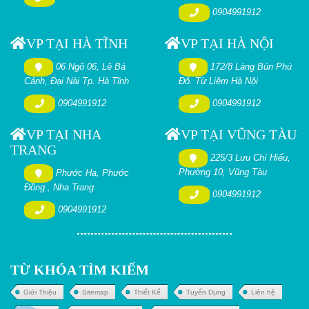
0904991912
VP TẠI HÀ TĨNH
VP TẠI HÀ NỘI
06 Ngõ 06, Lê Bá
172/8 Làng Bún Phú
Cảnh, Đại Nài Tp. Hà Tĩnh
Đô. Từ Liêm Hà Nội
0904991912
0904991912
VP TẠI NHA
VP TẠI VŨNG TÀU
TRANG
225/3 Lưu Chí Hiếu,
Phường 10, Vũng Tàu
Phước Hạ, Phước
Đồng , Nha Trang
0904991912
0904991912
TỪ KHÓA TÌM KIẾM
Giới Thiệu
Sitemap
Thiết Kế
Tuyển Dụng
Liên hệ