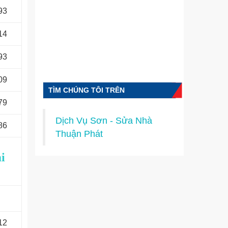
93
14
93
09
TÌM CHÚNG TÔI TRÊN
79
FACEBOOK
Dịch Vụ Sơn - Sửa Nhà
86
Thuận Phát
i
12