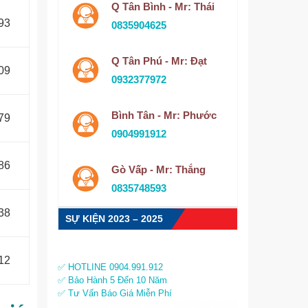
Q Tân Bình - Mr: Thái
93
0835904625
Q Tân Phú - Mr: Đạt
09
0932377972
Bình Tân - Mr: Phước
679
0904991912
486
Gò Vấp - Mr: Thắng
0835748593
438
SỰ KIỆN 2023 – 2025
12
✅ HOTLINE 0904.991.912
✅ Bảo Hành 5 Đến 10 Năm
✅ Tư Vấn Báo Giá Miễn Phí