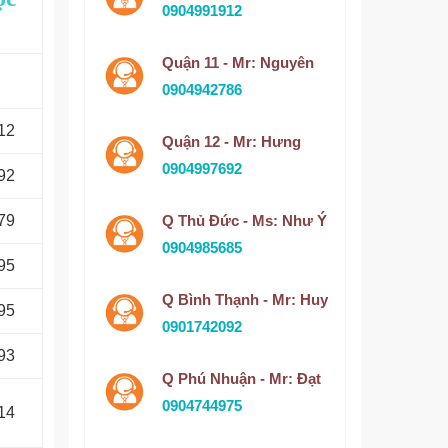
0904991912
Quận 11 - Mr: Nguyên
0904942786
12
Quận 12 - Mr: Hưng
0904997692
92
79
Q Thủ Đức - Ms: Như Ý
0904985685
95
Q Bình Thạnh - Mr: Huy
95
0901742092
93
Q Phú Nhuận - Mr: Đạt
0904744975
14