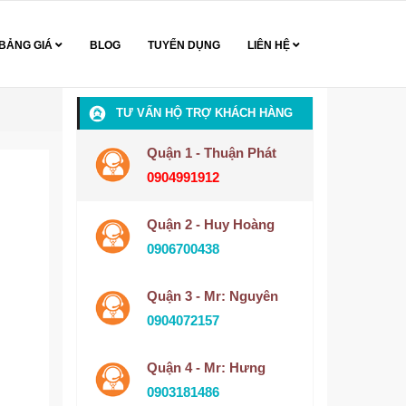
BẢNG GIÁ
BLOG
TUYỂN DỤNG
LIÊN HỆ
TƯ VẤN HỘ TRỢ KHÁCH HÀNG
Quận 1 - Thuận Phát
0904991912
Quận 2 - Huy Hoàng
0906700438
Quận 3 - Mr: Nguyên
0904072157
Quận 4 - Mr: Hưng
0903181486