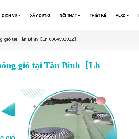
DỊCH VỤ
XÂY DỰNG
NỘI THẤT
THIẾT KẾ
VLXD
ng gió tại Tân Bình【Lh 0904991912】
hông gió tại Tân Bình【Lh