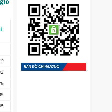
gió
i
12
BẢN ĐỒ CHỈ ĐƯỜNG
92
79
95
95