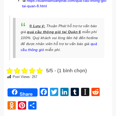
📶
https://suanhathuanphat.com/qua-cau-thong-gio-
tai-quan-8.html
® Lưu ý:
Thuận Phát hỗ trợ tư vấn báo
giá
quả cầu thông gió tại Quận 6
miễn phí
100%. Quý khách vui lòng liên hệ đến hotline
để được nhân viên hỗ trợ tư vấn báo giá
quả
cầu thông gió
miễn phí.
5/5 - (1 bình chọn)
Post Views:
257
Facebook
Twitter
LinkedIn
Tumblr
Instap
Redd
Share
Odnoklassniki
Pinterest
Share