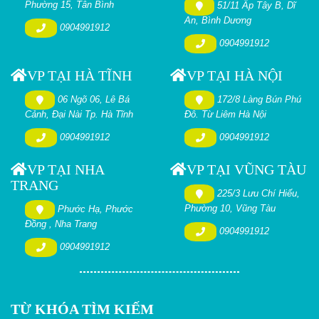
Phường 15, Tân Bình
51/11 Ấp Tây B, Dĩ
An, Bình Dương
0904991912
0904991912
VP TẠI HÀ TĨNH
VP TẠI HÀ NỘI
06 Ngõ 06, Lê Bá
172/8 Làng Bún Phú
Cảnh, Đại Nài Tp. Hà Tĩnh
Đô. Từ Liêm Hà Nội
0904991912
0904991912
VP TẠI NHA
VP TẠI VŨNG TÀU
TRANG
225/3 Lưu Chí Hiếu,
Phường 10, Vũng Tàu
Phước Hạ, Phước
Đồng , Nha Trang
0904991912
0904991912
TỪ KHÓA TÌM KIẾM