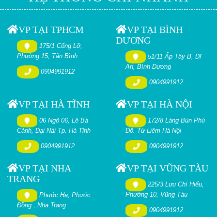
VP TẠI TPHCM
VP TẠI BÌNH
DƯƠNG
175/1 Cống Lỡ,
Phường 15, Tân Bình
51/11 Ấp Tây B, Dĩ
An, Bình Dương
0904991912
0904991912
VP TẠI HÀ TĨNH
VP TẠI HÀ NỘI
06 Ngõ 06, Lê Bá
172/8 Làng Bún Phú
Cảnh, Đại Nài Tp. Hà Tĩnh
Đô. Từ Liêm Hà Nội
0904991912
0904991912
VP TẠI NHA
VP TẠI VŨNG TÀU
TRANG
225/3 Lưu Chí Hiếu,
Phường 10, Vũng Tàu
Phước Hạ, Phước
Đồng , Nha Trang
0904991912