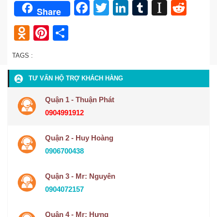
Facebook
Twitter
LinkedIn
Tumblr
Instap
Redd
Share
Odnoklassniki
Pinterest
Share
TAGS :
TƯ VẤN HỘ TRỢ KHÁCH HÀNG
Quận 1 - Thuận Phát
0904991912
Quận 2 - Huy Hoàng
0906700438
Quận 3 - Mr: Nguyên
0904072157
Quận 4 - Mr: Hưng