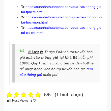
📶
https://suanhathuanphat.com/qua-cau-thong-gio-
tai-tphcm.html
📶
https://suanhathuanphat.com/qua-cau-thong-gio-
tai-hoc-mon.html
📶
https://suanhathuanphat.com/qua-cau-thong-gio-
tai-cu-chi.html
® Lưu ý:
Thuận Phát hỗ trợ tư vấn báo
giá
quả cầu thông gió tại Nhà Bè
miễn phí
100%. Quý khách vui lòng liên hệ đến hotline
để được nhân viên hỗ trợ tư vấn báo giá
quả
cầu thông gió
miễn phí.
5/5 - (1 bình chọn)
Post Views:
273