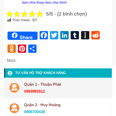
lam-nha-thep-tien-che.html
5/5 - (2 bình chọn)
Post Views:
307
Facebook
Twitter
LinkedIn
Tumblr
Instap
Redd
Share
Odnoklassniki
Pinterest
Share
TAGS :
TƯ VẤN HỘ TRỢ KHÁCH HÀNG
Quận 1 - Thuận Phát
0904991912
Quận 2 - Huy Hoàng
0906700438