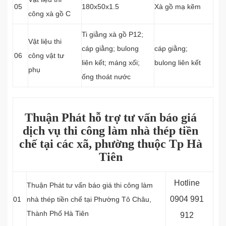
05
180x50x1.5
Xà gồ mạ kẽm
công xà gồ C
Ti giằng xà gồ P12;
Vật liệu thi
cáp giằng; bulong
cáp giằng;
06
công vật tư
liên kết; máng xối;
bulong liên kết
phụ
ống thoát nước
Thuận Phát hỗ trợ tư vấn báo giá
dịch vụ thi công làm nhà thép tiền
chế tại các xã, phường thuộc Tp Hà
Tiên
Hotline
Thuận Phát tư vấn báo giá thi công làm
0904 991
01
nhà thép tiền chế tại Phường Tô Châu,
Thành Phố Hà Tiên
912