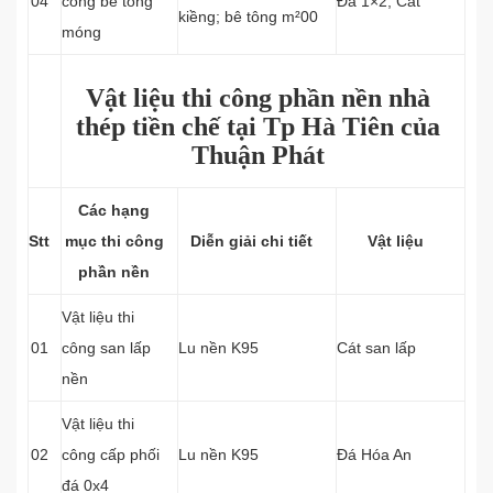
04
công bê tông
Đá 1×2; Cát
kiềng; bê tông m²00
móng
Vật liệu thi công phần nền nhà
thép tiền chế tại Tp Hà Tiên của
Thuận Phát
Các hạng
Stt
mục thi công
Diễn giải chi tiết
Vật liệu
phần nền
Vật liệu thi
01
công san lấp
Lu nền K95
Cát san lấp
nền
Vật liệu thi
02
công cấp phối
Lu nền K95
Đá Hóa An
đá 0x4