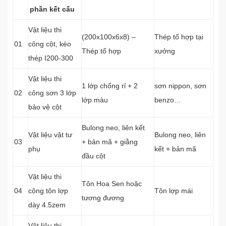
phần kết cấu
Vật liệu thi
(200x100x6x8) –
Thép tổ hợp tại
01
công cột, kèo
Thép tổ hợp
xưởng
thép I200-300
Vật liệu thi
1 lớp chống rỉ + 2
sơn nippon, sơn
02
công sơn 3 lớp
lớp màu
benzo…
bảo vệ cột
Bulong neo, liên kết
Vật liệu vật tư
Bulong neo, liên
03
+ bản mã + giằng
phụ
kết + bản mã
đầu cột
Vật liệu thi
Tôn Hoa Sen hoặc
04
công tôn lợp
Tôn lợp mái
tương đương
dày 4.5zem
Vật liệu thi