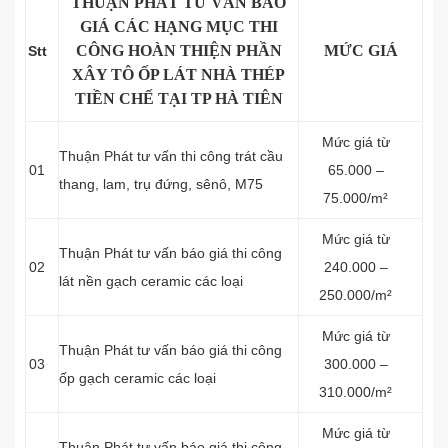
THUẬN PHÁT TƯ VẤN BÁO
GIÁ CÁC HẠNG MỤC THI
CÔNG HOÀN THIỆN PHẦN
MỨC GIÁ
Stt
XÂY TÔ ỐP LÁT NHÀ THÉP
TIỀN CHẾ TẠI TP HÀ TIÊN
Mức giá từ
Thuận Phát tư vấn thi công trát cầu
01
65.000 –
thang, lam, trụ đứng, sênô, M75
75.000/m²
Mức giá từ
Thuận Phát tư vấn báo giá thi công
02
240.000 –
lát nền gạch ceramic các loại
250.000/m²
Mức giá từ
Thuận Phát tư vấn báo giá thi công
03
300.000 –
ốp gạch ceramic các loại
310.000/m²
Mức giá từ
Thuận Phát tư vấn báo giá thi công