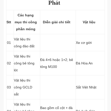
Phát
Các hạng
Stt
mục thi công
Diễn giải chi tiết
Vật liệu
phần móng
Vật liệu thi
01
Xe cơ giới
công đào đất
Vật liệu thi
Đá 4×6 hoặc 1×2; bê
02
công bê tông
Đá Hóa An
tông M100
lót
Vật liệu thi
03
công GCLD
Sắt Việt Nhật
sắt
Vật liệu thi
Bao gồm cổ cột + đà