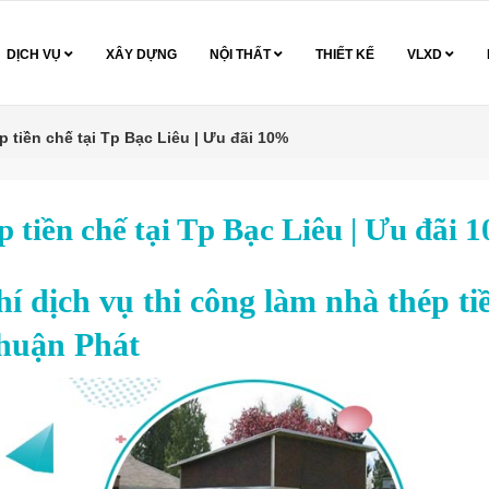
DỊCH VỤ
XÂY DỰNG
NỘI THẤT
THIẾT KẾ
VLXD
p tiền chế tại Tp Bạc Liêu | Ưu đãi 10%
p tiền chế tại Tp Bạc Liêu | Ưu đãi 
í dịch vụ thi công làm nhà thép ti
Thuận Phát