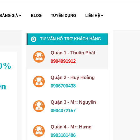
BẢNG GIÁ
BLOG
TUYỂN DỤNG
LIÊN HỆ
TƯ VẤN HỘ TRỢ KHÁCH HÀNG
Quận 1 - Thuận Phát
0904991912
10%
Quận 2 - Huy Hoàng
ền
0906700438
Quận 3 - Mr: Nguyên
0904072157
Quận 4 - Mr: Hưng
0903181486