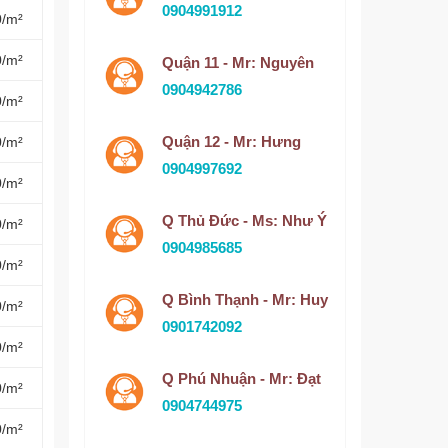
0904991912
0/m²
0/m²
Quận 11 - Mr: Nguyên
0904942786
0/m²
Quận 12 - Mr: Hưng
0/m²
0904997692
0/m²
Q Thủ Đức - Ms: Như Ý
0/m²
0904985685
0/m²
Q Bình Thạnh - Mr: Huy
0/m²
0901742092
0/m²
Q Phú Nhuận - Mr: Đạt
0/m²
0904744975
0/m²