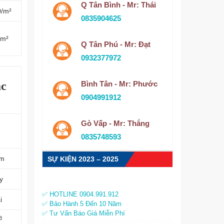
Q Tân Bình - Mr: Thái
0/m²
0835904625
/m²
Q Tân Phú - Mr: Đạt
0932377972
ạc
Bình Tân - Mr: Phước
0904991912
Gò Vấp - Mr: Thắng
0835748593
/m
SỰ KIỆN 2023 – 2025
y
✅ HOTLINE 0904.991.912
i
✅ Bảo Hành 5 Đến 10 Năm
✅ Tư Vấn Báo Giá Miễn Phí
3