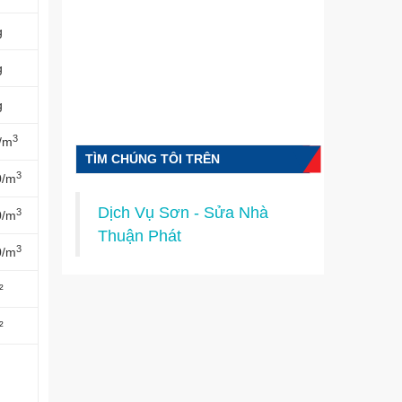
g
g
g
3
0/m
TÌM CHÚNG TÔI TRÊN
3
0/m
FACEBOOK
Dịch Vụ Sơn - Sửa Nhà
3
0/m
Thuận Phát
3
0/m
²
²