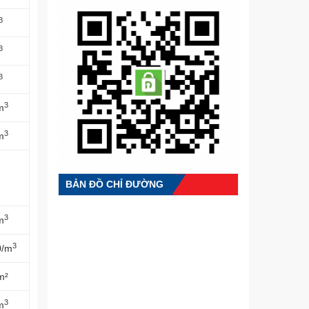
3
3
3
3
m
3
m
BẢN ĐỒ CHỈ ĐƯỜNG
3
m
3
0/m
m²
3
m