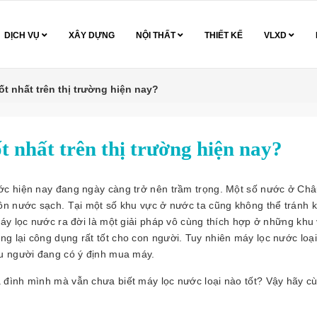
DỊCH VỤ
XÂY DỰNG
NỘI THẤT
THIẾT KẾ
VLXD
ốt nhất trên thị trường hiện nay?
t nhất trên thị trường hiện nay?
ớc hiện nay đang ngày càng trở nên trầm trọng. Một số nước ở Châ
ồn nước sạch. Tại một số khu vực ở nước ta cũng không thể tránh k
áy lọc nước ra đời là một giải pháp vô cùng thích hợp ở những khu
 lại công dụng rất tốt cho con người. Tuy nhiên máy lọc nước loạ
ều người đang có ý định mua máy.
 đình mình mà vẫn chưa biết máy lọc nước loại nào tốt? Vậy hãy c