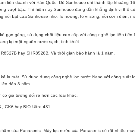
Nam liên doanh với Hàn Quốc. Dù Sunhouse chỉ thành lập khoảng 1
óng vượt bậc. Thì hiện nay Sunhouse đang dần khẳng định vị thế c
ng nổi bật của Sunhouse như: lò nướng, lò vi sóng, nồi cơm điện, m
kế gọn gàng, sử dụng chất liệu cao cấp với công nghệ lọc tiên tiến
ang lại một nguồn nước sạch, tinh khiết.
HR8527B hay SHR8528B. Và thời gian bảo hành là 1 năm.
 kế lạ mắt. Sử dụng dụng công nghệ lọc nước Nano với công suất l
 lên đến 3 năm.
 có giá tương đối rẻ hơn các loại khác.
 , GK6 hay BIO Ultra 431.
 phẩm của Panasonic. Máy lọc nước của Panasonic có rất nhiều mức