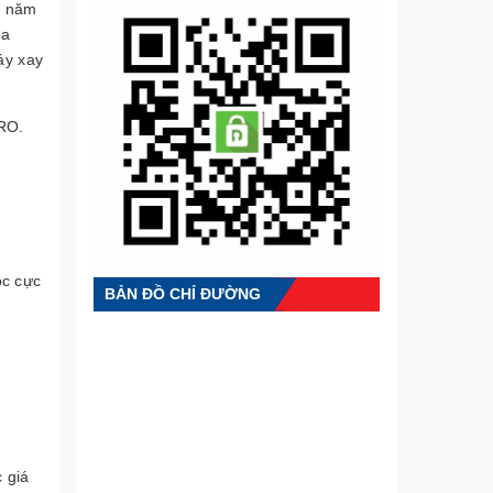
6 năm
ủa
áy xay
 RO.
ọc cực
BẢN ĐỒ CHỈ ĐƯỜNG
 giá