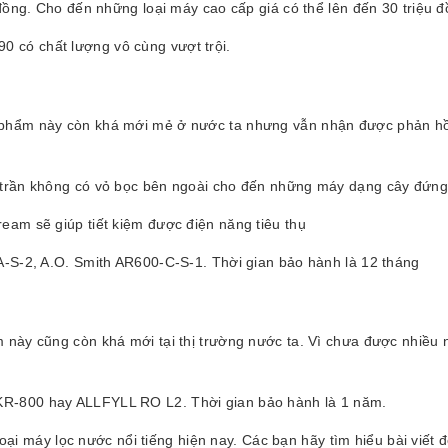
 đồng. Cho đến những loại máy cao cấp giá có thể lên đến 30 triệu đ
 có chất lượng vô cùng vượt trội.
 phẩm này còn khá mới mẻ ở nước ta nhưng vẫn nhận được phản hồi
 trần không có vỏ bọc bên ngoài cho đến những máy dạng cây đứng
eam sẽ giúp tiết kiệm được điện năng tiêu thụ
A-S-2, A.O. Smith AR600-C-S-1. Thời gian bảo hành là 12 tháng
 này cũng còn khá mới tại thị trường nước ta. Vì chưa được nhiều 
R-800 hay ALLFYLL RO L2. Thời gian bảo hành là 1 năm.
loại máy lọc nước nổi tiếng hiện nay. Các bạn hãy tìm hiểu bài viết đ