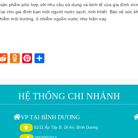
 sản phẩm phù hợp với nhu cầu sử dụng và kinh tế của gia đình mìn
ại cho gia đình bạn một người nước sạch, tinh khiết. Bảo vệ sức k
 nhiễm môi trường, ô nhiễm nguồn nước như hiện nay.
In
blr
nstapaper
Reddit
Odnoklassniki
Pinterest
Share
HỆ THỐNG CHI NHÁNH
VP TẠI BÌNH DƯƠNG
51/11 Ấp Tây B, Dĩ An, Bình Dương
0904991912