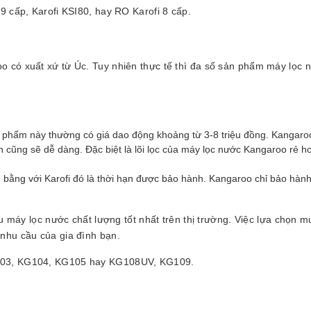
9 cấp, Karofi KSI80, hay RO Karofi 8 cấp.
 có xuất xứ từ Úc. Tuy nhiên thực tế thì đa số sản phẩm máy lọc 
:
n phẩm này thường có giá dao động khoảng từ 3-8 triệu đồng. Kangar
iện cũng sẽ dễ dàng. Đặc biệt là lõi lọc của máy lọc nước Kangaroo rẻ h
bằng với Karofi đó là thời hạn được bảo hành. Kangaroo chỉ bảo hàn
ệu máy lọc nước chất lượng tốt nhất trên thị trường. Việc lựa chọn m
nhu cầu của gia đình bạn.
G103, KG104, KG105 hay KG108UV, KG109.