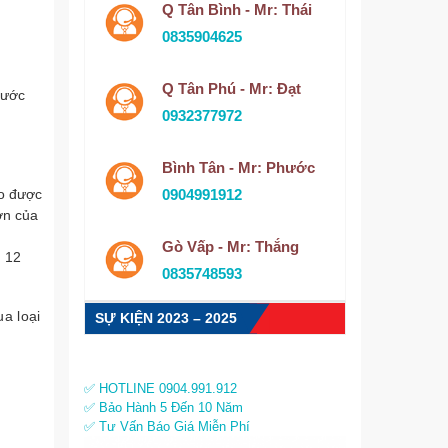
Q Tân Bình - Mr: Thái
0835904625
Q Tân Phú - Mr: Đạt
nước
0932377972
Bình Tân - Mr: Phước
oo được
0904991912
ơn của
Gò Vấp - Mr: Thắng
h 12
0835748593
ua loại
SỰ KIỆN 2023 – 2025
✅ HOTLINE 0904.991.912
✅ Bảo Hành 5 Đến 10 Năm
✅ Tư Vấn Báo Giá Miễn Phí