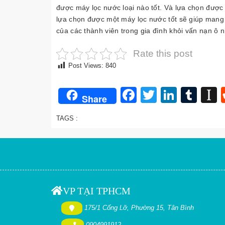
được máy lọc nước loại nào tốt. Và lựa chọn được
lựa chọn được một máy lọc nước tốt sẽ giúp mang l
của các thành viên trong gia đình khỏi vấn nạn ô
Rate this post
Post Views:
840
Facebook
Twitter
Linked
Tum
I
Share
TAGS :
VP TẠI TPHCM
175/1 Cống Lỡ, Phường 15, Tân Bình
0904991912