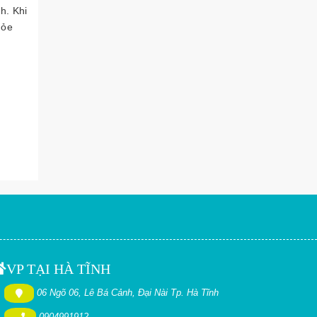
h. Khi
hỏe
VP TẠI HÀ TĨNH
06 Ngõ 06, Lê Bá Cảnh, Đại Nài Tp. Hà Tĩnh
0904991912