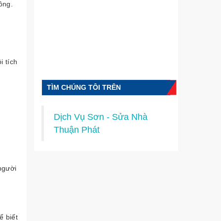
ồng.
 tích
TÌM CHÚNG TÔI TRÊN
FACEBOOK
Dịch Vụ Sơn - Sửa Nhà
Thuận Phát
người
ể biết