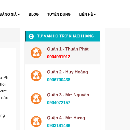
BẢNG GIÁ
BLOG
TUYỂN DỤNG
LIÊN HỆ
TƯ VẤN HỘ TRỢ KHÁCH HÀNG
Quận 1 - Thuận Phát
0904991912
Quận 2 - Huy Hoàng
u Phi
0906700438
hỏi
 vực
Quận 3 - Mr: Nguyên
i nào
0904072157
ùng
Quận 4 - Mr: Hưng
0903181486