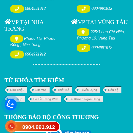
0904991912
0904991912
VP TẠI NHA
VP TẠI VŨNG TÀU
TRANG
225/3 Lưu Chí Hiếu,
Phường 10, Vũng Tàu
Phước Hạ, Phước
Đồng , Nha Trang
0904991912
0904991912
TỪ KHÓA TÌM KIẾM
Giới Thiệu
Sitemap
Thiết Kế
Tuyển Dụng
Liên hệ
Trợ Giúp
Sơ Đồ Trang Web
Tài Khoản Ngân Hàng
THÔNG BÁO BỘ CÔNG THƯƠNG
0904.991.912