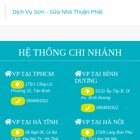
Dịch Vụ Sơn - Sửa Nhà Thuận Phát
HỆ THỐNG CHI NHÁNH
VP TẠI TPHCM
VP TẠI BÌNH
DƯƠNG
175/1 Cống Lỡ,
Phường 15, Tân Bình
51/11 Ấp Tây B, Dĩ
An, Bình Dương
0904991912
0904991912
VP TẠI HÀ TĨNH
VP TẠI HÀ NỘI
06 Ngõ 06, Lê Bá
172/8 Làng Bún Phú
Cảnh, Đại Nài Tp. Hà Tĩnh
Đô. Từ Liêm Hà Nội