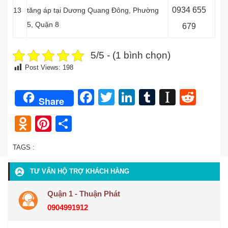
0
934 655
13
tăng áp tại Dương Quang Đông, Phường
5, Quận 8
679
5/5 - (1 bình chọn)
Post Views:
198
Facebook
Twitter
LinkedIn
Tumblr
Instap
Redd
Share
Odnoklassniki
Pinterest
Share
TAGS :
TƯ VẤN HỘ TRỢ KHÁCH HÀNG
Quận 1 - Thuận Phát
0904991912