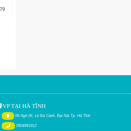
679
VP TẠI HÀ TĨNH
06 Ngõ 06, Lê Bá Cảnh, Đại Nài Tp. Hà Tĩnh
0904991912