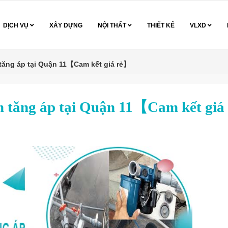
DỊCH VỤ
XÂY DỰNG
NỘI THẤT
THIẾT KẾ
VLXD
tăng áp tại Quận 11【Cam kết giá rẻ】
m tăng áp tại Quận 11【Cam kết giá