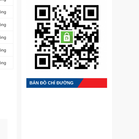
ồng
ồng
ồng
ồng
ồng
BẢN ĐỒ CHỈ ĐƯỜNG