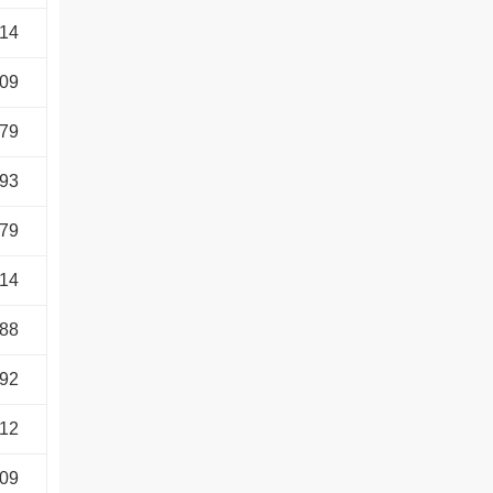
514
509
679
593
679
514
588
092
912
509