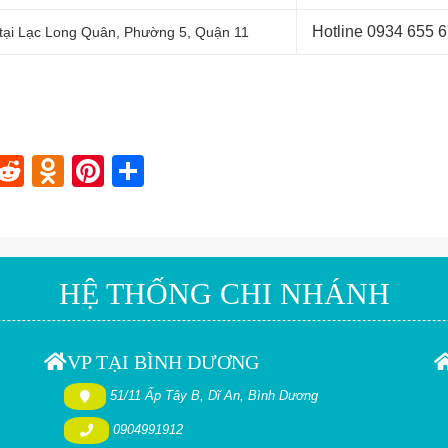
Hotline 0
934 655 
 tại Lạc Long Quân, Phường 5, Quận 11
In
blr
nstapaper
Reddit
Odnoklassniki
Pinterest
Share
HỆ THỐNG CHI NHÁNH
VP TẠI BÌNH DƯƠNG
51/11 Ấp Tây B, Dĩ An, Bình Dương
0904991912