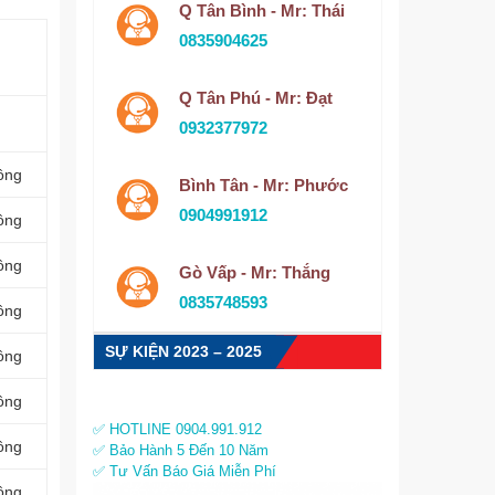
Q Tân Bình - Mr: Thái
0835904625
Q Tân Phú - Mr: Đạt
0932377972
ồng
Bình Tân - Mr: Phước
0904991912
ồng
ồng
Gò Vấp - Mr: Thắng
0835748593
ồng
SỰ KIỆN 2023 – 2025
ồng
ồng
✅ HOTLINE 0904.991.912
ồng
✅ Bảo Hành 5 Đến 10 Năm
✅ Tư Vấn Báo Giá Miễn Phí
ồng