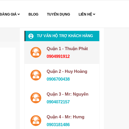
BẢNG GIÁ
BLOG
TUYỂN DỤNG
LIÊN HỆ
TƯ VẤN HỘ TRỢ KHÁCH HÀNG
Quận 1 - Thuận Phát
0904991912
Quận 2 - Huy Hoàng
0906700438
Quận 3 - Mr: Nguyên
0904072157
Quận 4 - Mr: Hưng
0903181486