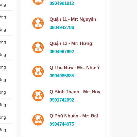
0904991912
ồng
ồng
Quận 11 - Mr: Nguyên
0904942786
ồng
ồng
Quận 12 - Mr: Hưng
0904997692
ồng
ồng
Q Thủ Đức - Ms: Như Ý
0904985685
ồng
Q Bình Thạnh - Mr: Huy
ồng
0901742092
ồng
Q Phú Nhuận - Mr: Đạt
ồng
0904744975
ồng