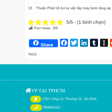
13
Thuận Phát hỗ trợ tư vấn lắp máy bơm tăng áp
5/5 - (1 bình chọn)
Post Views:
205
Facebook
Twitter
Linked
Tum
I
Share
TAGS :
VP TẠI TPHCM
175/1 Cống Lỡ, Phường 15, Tân Bình
0904991912