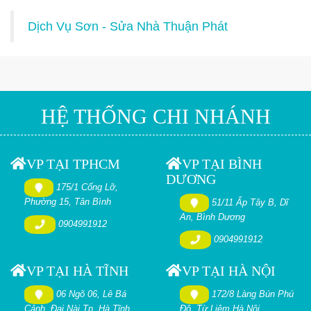
Dịch Vụ Sơn - Sửa Nhà Thuận Phát
HỆ THỐNG CHI NHÁNH
VP TẠI TPHCM
VP TẠI BÌNH
DƯƠNG
175/1 Cống Lỡ,
Phường 15, Tân Bình
51/11 Ấp Tây B, Dĩ
An, Bình Dương
0904991912
0904991912
VP TẠI HÀ TĨNH
VP TẠI HÀ NỘI
06 Ngõ 06, Lê Bá
172/8 Làng Bún Phú
Cảnh, Đại Nài Tp. Hà Tĩnh
Đô. Từ Liêm Hà Nội