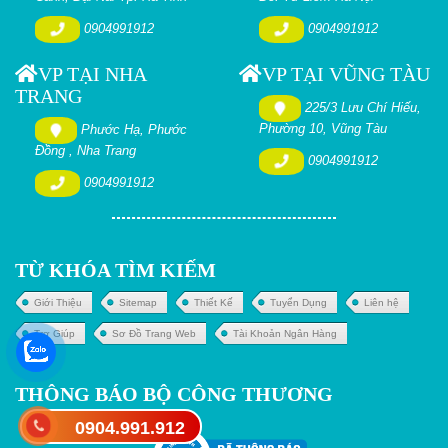
0904991912
0904991912
VP TẠI NHA
VP TẠI VŨNG TÀU
TRANG
225/3 Lưu Chí Hiếu,
Phường 10, Vũng Tàu
Phước Hạ, Phước
Đồng , Nha Trang
0904991912
0904991912
TỪ KHÓA TÌM KIẾM
Giới Thiệu
Sitemap
Thiết Kế
Tuyển Dụng
Liên hệ
Trợ Giúp
Sơ Đồ Trang Web
Tài Khoản Ngân Hàng
THÔNG BÁO BỘ CÔNG THƯƠNG
0904.991.912