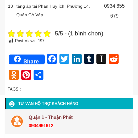
0
934 655
13
tăng áp tại
Phan Huy ích, Phường 14,
Quận Gò Vấp
679
5/5 - (1 bình chọn)
Post Views:
197
Facebook
Twitter
LinkedIn
Tumblr
Instap
Redd
Share
Odnoklassniki
Pinterest
Share
TAGS :
TƯ VẤN HỘ TRỢ KHÁCH HÀNG
Quận 1 - Thuận Phát
0904991912