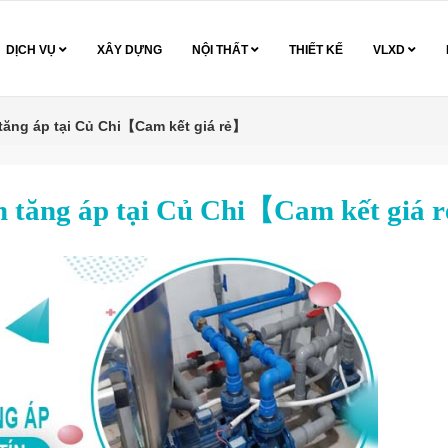
DỊCH VỤ
XÂY DỰNG
NỘI THẤT
THIẾT KẾ
VLXD
tăng áp tại Củ Chi【Cam kết giá rẻ】
m tăng áp tại Củ Chi【Cam kết giá 