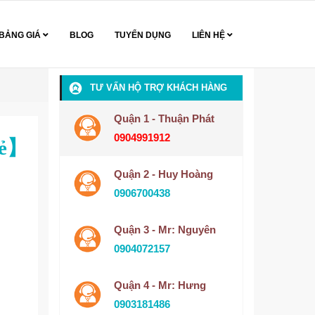
BẢNG GIÁ
BLOG
TUYỂN DỤNG
LIÊN HỆ
TƯ VẤN HỘ TRỢ KHÁCH HÀNG
Quận 1 - Thuận Phát
0904991912
rẻ】
Quận 2 - Huy Hoàng
0906700438
Quận 3 - Mr: Nguyên
0904072157
Quận 4 - Mr: Hưng
0903181486