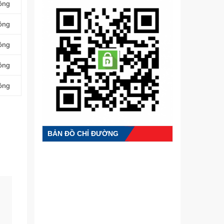
ồng
ồng
ồng
ồng
ồng
BẢN ĐỒ CHỈ ĐƯỜNG