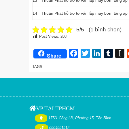
13
Thuận Phát hỗ trợ tư vấn lắp máy bơm tăng áp 
14
Thuận Phát hỗ trợ tư vấn lắp máy bơm tăng áp
5/5 - (1 bình chọn)
Post Views:
208
Facebook
Twitter
Linked
Tum
I
Share
TAGS :
VP TẠI TPHCM
175/1 Cống Lỡ, Phường 15, Tân Bình
0904991912