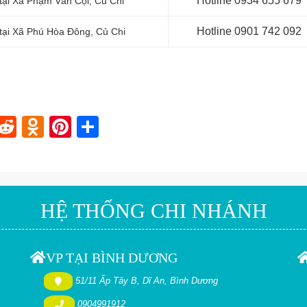
Hotline 0
934 655 679
tại Xã Phạm Văn Cội, Củ Chi
Hotline 0901 742 092
 tại Xã Phú Hòa Đông
, Củ Chi
In
blr
nstapaper
Reddit
Odnoklassniki
Pinterest
Share
HỆ THỐNG CHI NHÁNH
VP TẠI BÌNH DƯƠNG
51/11 Ấp Tây B, Dĩ An, Bình Dương
0904991912