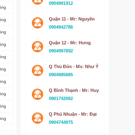
0904991912
ồng
Quận 11 - Mr: Nguyên
ồng
0904942786
ồng
Quận 12 - Mr: Hưng
ồng
0904997692
ồng
Q Thủ Đức - Ms: Như Ý
ồng
0904985685
ồng
Q Bình Thạnh - Mr: Huy
ồng
0901742092
ồng
Q Phú Nhuận - Mr: Đạt
ồng
0904744975