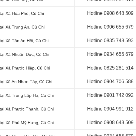
Hotline 0
908 648 509
tại
Xã Hòa Phú, Củ Chi
Hotline 0906 655 679
tại Xã Trung An
, Củ Chi
Hotline 0
835 748 593
ại Xã Tân An Hội, Củ Chi
Hotline 0
934 655 679
tại
Xã Nhuận Đức, Củ Chi
Hotline 0
825 281 514
tại
Xã Phước Hiệp, Củ Chi
Hotline 0
904 706 588
tại Xã An Nhơn Tây, Củ Chi
Hotline 0
901 742 092
tại Xã Trung Lập Hạ, Củ Chi
Hotline 0
904 991 912
tại
Xã Phước Thạnh, Củ Chi
Hotline 0
908 648 509
tại Xã Phú Mỹ Hưng, Củ Chi