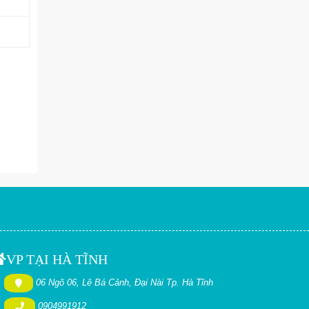
VP TẠI HÀ TĨNH
06 Ngõ 06, Lê Bá Cảnh, Đại Nài Tp. Hà Tĩnh
0904991912