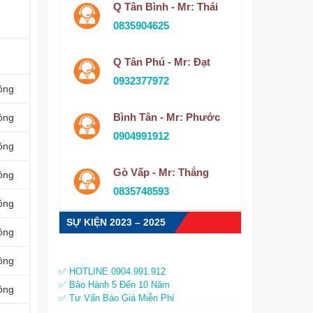
Q Tân Bình - Mr: Thái
0835904625
Q Tân Phú - Mr: Đạt
0932377972
ồng
Bình Tân - Mr: Phước
ồng
0904991912
ồng
Gò Vấp - Mr: Thắng
ồng
0835748593
ồng
SỰ KIỆN 2023 – 2025
ồng
ồng
✅ HOTLINE 0904.991.912
✅ Bảo Hành 5 Đến 10 Năm
ồng
✅ Tư Vấn Báo Giá Miễn Phí