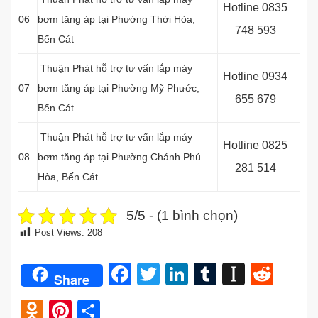
Hotline 0
835
06
bơm tăng áp tại
Phường Thới Hòa
,
748 593
Bến Cát
Thuận Phát hỗ trợ tư vấn lắp máy
Hotline 0
934
07
bơm tăng áp tại
Phường Mỹ Phước
,
655 679
Bến Cát
Thuận Phát hỗ trợ tư vấn lắp máy
Hotline 0
825
08
bơm tăng áp tại
Phường Chánh Phú
281 514
Hòa
, Bến Cát
5/5 - (1 bình chọn)
Post Views:
208
Facebook
Twitter
LinkedIn
Tumblr
Instap
Redd
Share
Odnoklassniki
Pinterest
Share