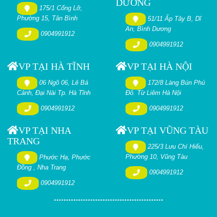
DƯƠNG
175/1 Cống Lỡ,
Phường 15, Tân Bình
51/11 Ấp Tây B, Dĩ
An, Bình Dương
0904991912
0904991912
VP TẠI HÀ TĨNH
VP TẠI HÀ NỘI
06 Ngõ 06, Lê Bá
172/8 Làng Bún Phú
Cảnh, Đại Nài Tp. Hà Tĩnh
Đô. Từ Liêm Hà Nội
0904991912
0904991912
VP TẠI NHA
VP TẠI VŨNG TÀU
TRANG
225/3 Lưu Chí Hiếu,
Phường 10, Vũng Tàu
Phước Hạ, Phước
Đồng , Nha Trang
0904991912
0904991912