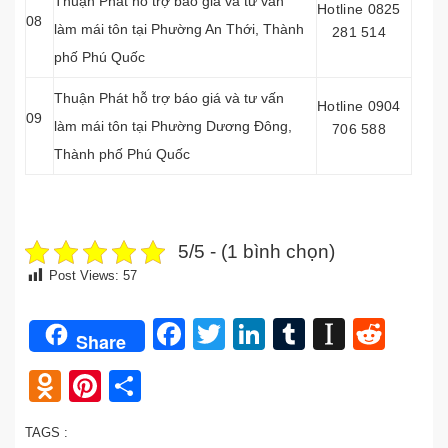
Thuận Phát hỗ trợ báo giá và tư vấn
Hotline 0825
08
làm mái tôn tại Phường An Thới, Thành
281 514
phố Phú Quốc
Thuận Phát hỗ trợ báo giá và tư vấn
Hotline 0904
09
làm mái tôn tại Phường Dương Đông,
706 588
Thành phố Phú Quốc
5/5 - (1 bình chọn)
Post Views:
57
Facebook
Twitter
LinkedIn
Tumblr
Instap
Redd
Share
Odnoklassniki
Pinterest
Share
TAGS :