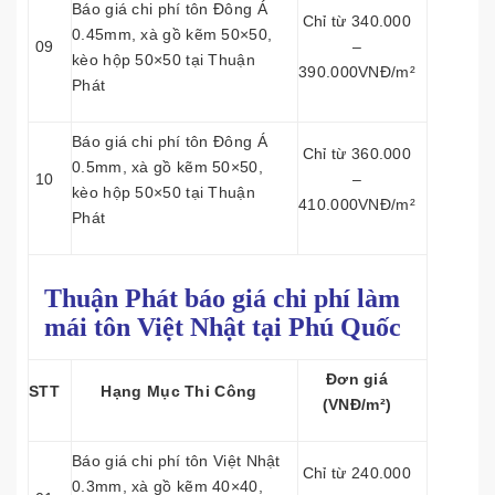
Báo giá chi phí tôn Đông Á
Chỉ từ 340.000
0.45mm, xà gồ kẽm 50×50,
09
–
kèo hộp 50×50 tại Thuận
390.000VNĐ/m²
Phát
Báo giá chi phí tôn Đông Á
Chỉ từ 360.000
0.5mm, xà gồ kẽm 50×50,
10
–
kèo hộp 50×50 tại Thuận
410.000VNĐ/m²
Phát
Thuận Phát báo giá chi phí làm
mái tôn
Việt Nhật tại Phú Quốc
Đơn giá
STT
Hạng Mục Thi Công
(VNĐ/m²)
Báo giá chi phí tôn Việt Nhật
Chỉ từ 240.000
0.3mm, xà gồ kẽm 40×40,