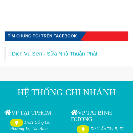
TÌM CHÚNG TÔI TRÊN FACEBOOK
Dịch Vụ Sơn - Sửa Nhà Thuận Phát
HỆ THỐNG CHI NHÁNH
VP TẠI TPHCM
VP TẠI BÌNH
DƯƠNG
175/1 Cống Lỡ,
Phường 15, Tân Bình
51/11 Ấp Tây B, Dĩ