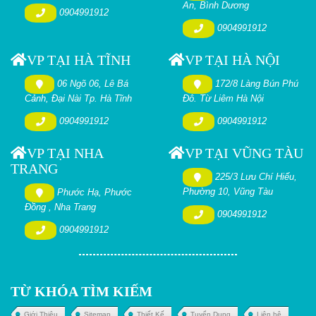
An, Bình Dương
0904991912
0904991912
VP TẠI HÀ TĨNH
VP TẠI HÀ NỘI
06 Ngõ 06, Lê Bá
172/8 Làng Bún Phú
Cảnh, Đại Nài Tp. Hà Tĩnh
Đô. Từ Liêm Hà Nội
0904991912
0904991912
VP TẠI NHA
VP TẠI VŨNG TÀU
TRANG
225/3 Lưu Chí Hiếu,
Phường 10, Vũng Tàu
Phước Hạ, Phước
Đồng , Nha Trang
0904991912
0904991912
TỪ KHÓA TÌM KIẾM
Giới Thiệu
Sitemap
Thiết Kế
Tuyển Dụng
Liên hệ