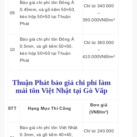
Báo giá chi phí tôn Đông Á
Chỉ từ 340.000
0.45mm, xà gồ kẽm 50×50,
09
–
kèo hộp 50×50 tại Thuận
390.000VNĐ/m²
Phát
Báo giá chi phí tôn Đông Á
Chỉ từ 360.000
0.5mm, xà gồ kẽm 50×50,
10
–
kèo hộp 50×50 tại Thuận
410.000VNĐ/m²
Phát
Thuận Phát báo giá chi phí làm
mái tôn
Việt Nhật tại Gò Vấp
Đơn giá
STT
Hạng Mục Thi Công
(VNĐ/m²)
Báo giá chi phí tôn Việt Nhật
Chỉ từ 240.000
0.3mm, xà gồ kẽm 40×40,