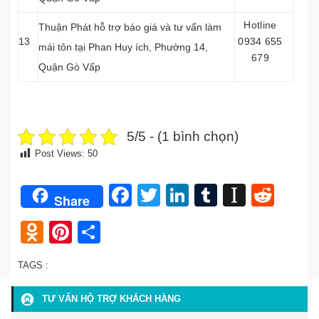
Hotline
Thuận Phát hỗ trợ báo giá và tư vấn làm
13
0934 655
mái tôn tại
Phan Huy ích, Phường 14,
679
Quận Gò Vấp
5/5 - (1 bình chọn)
Post Views:
50
Facebook
Twitter
LinkedIn
Tumblr
Instap
Redd
Share
Odnoklassniki
Pinterest
Share
TAGS :
TƯ VẤN HỘ TRỢ KHÁCH HÀNG