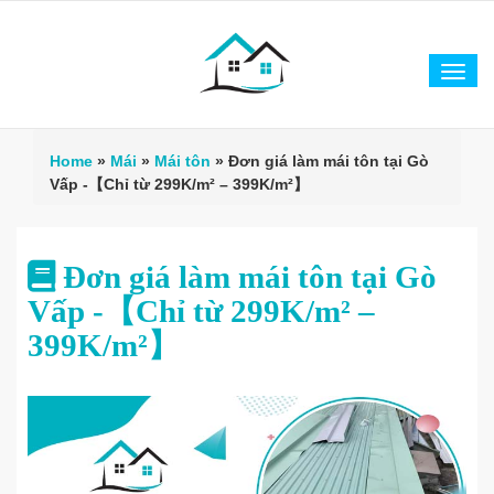
Tog
navi
Home
»
Mái
»
Mái tôn
»
Đơn giá làm mái tôn tại Gò
Vấp -【Chỉ từ 299K/m² – 399K/m²】
Đơn giá làm mái tôn tại Gò
Vấp -【Chỉ từ 299K/m² –
399K/m²】