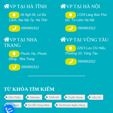
VP TẠI HÀ TĨNH
VP TẠI HÀ NỘI
06 Ngõ 06, Lê Bá
172/8 Làng Bún Phú
Cảnh, Đại Nài Tp. Hà Tĩnh
Đô. Từ Liêm Hà Nội
0904991912
0904991912
VP TẠI NHA
VP TẠI VŨNG TÀU
TRANG
225/3 Lưu Chí Hiếu,
Phường 10, Vũng Tàu
Phước Hạ, Phước
Đồng , Nha Trang
0904991912
0904991912
TỪ KHÓA TÌM KIẾM
Giới Thiệu
Sitemap
Thiết Kế
Tuyển Dụng
Liên hệ
Trợ Giúp
Sơ Đồ Trang Web
Tài Khoản Ngân Hàng