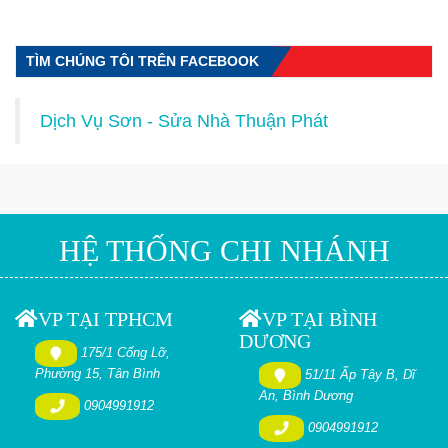
TÌM CHÚNG TÔI TRÊN FACEBOOK
Dịch Vụ Sơn - Sửa Nhà Thuận Phát
HỆ THỐNG CHI NHÁNH
VP TẠI TPHCM
VP TẠI BÌNH
DƯƠNG
175/1 Cống Lỡ,
Phường 15, Tân Bình
51/11 Ấp Tây B, Dĩ
An, Bình Dương
0904991912
0904991912