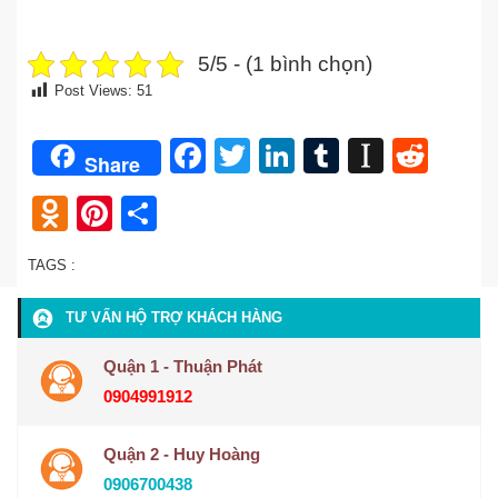
5/5 - (1 bình chọn)
Post Views:
51
Facebook
Twitter
LinkedIn
Tumblr
Instap
Redd
Share
Odnoklassniki
Pinterest
Share
TAGS :
TƯ VẤN HỘ TRỢ KHÁCH HÀNG
Quận 1 - Thuận Phát
0904991912
Quận 2 - Huy Hoàng
0906700438