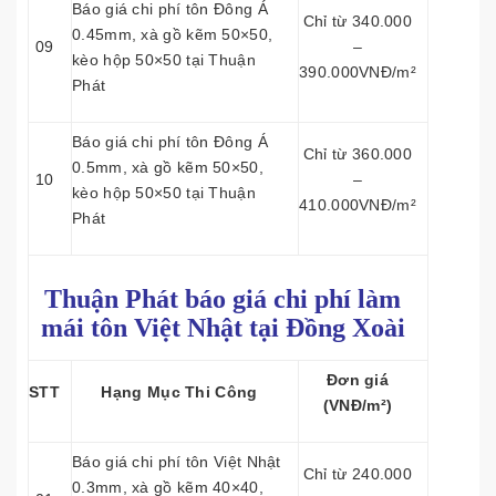
Báo giá chi phí tôn Đông Á
Chỉ từ 340.000
0.45mm, xà gồ kẽm 50×50,
09
–
kèo hộp 50×50 tại Thuận
390.000VNĐ/m²
Phát
Báo giá chi phí tôn Đông Á
Chỉ từ 360.000
0.5mm, xà gồ kẽm 50×50,
10
–
kèo hộp 50×50 tại Thuận
410.000VNĐ/m²
Phát
Thuận Phát báo giá chi phí làm
mái tôn
Việt Nhật tại Đồng Xoài
Đơn giá
STT
Hạng Mục Thi Công
(VNĐ/m²)
Báo giá chi phí tôn Việt Nhật
Chỉ từ 240.000
0.3mm, xà gồ kẽm 40×40,