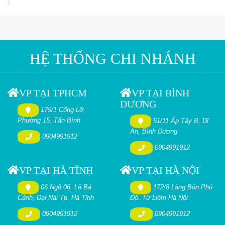
HỆ THỐNG CHI NHÁNH
VP TẠI TPHCM
VP TẠI BÌNH
DƯƠNG
175/1 Cống Lỡ,
Phường 15, Tân Bình
51/11 Ấp Tây B, Dĩ
An, Bình Dương
0904991912
0904991912
VP TẠI HÀ TĨNH
VP TẠI HÀ NỘI
06 Ngõ 06, Lê Bá
172/8 Làng Bún Phú
Cảnh, Đại Nài Tp. Hà Tĩnh
Đô. Từ Liêm Hà Nội
0904991912
0904991912