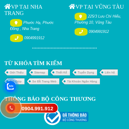
VP TẠI NHA
VP TẠI VŨNG TÀU
TRANG
225/3 Lưu Chí Hiếu,
Phường 10, Vũng Tàu
Phước Hạ, Phước
Đồng , Nha Trang
0904991912
0904991912
TỪ KHÓA TÌM KIẾM
Giới Thiệu
Sitemap
Thiết Kế
Tuyển Dụng
Liên hệ
Trợ Giúp
Sơ Đồ Trang Web
Tài Khoản Ngân Hàng
THÔNG BÁO BỘ CÔNG THƯƠNG
0904.991.912