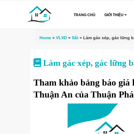
TRANG CHỦ
GIỚI THIỆU
Home
»
VLXD
»
Sắt
»
Làm gác xép, gác lững b
Làm gác xép, gác lững b
Tham khảo bảng báo giá l
Thuận An của Thuận Phá