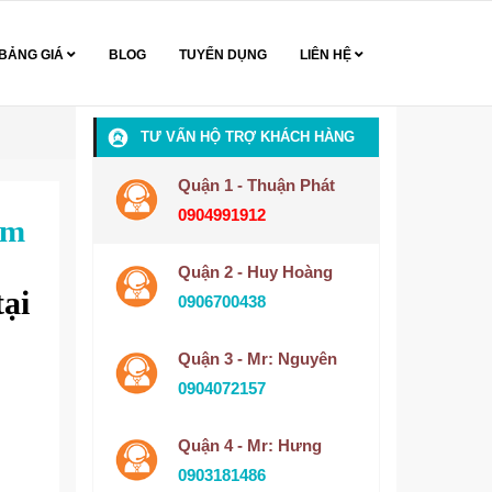
BẢNG GIÁ
BLOG
TUYỂN DỤNG
LIÊN HỆ
TƯ VẤN HỘ TRỢ KHÁCH HÀNG
Quận 1 - Thuận Phát
0904991912
ăm
Quận 2 - Huy Hoàng
ại
0906700438
Quận 3 - Mr: Nguyên
0904072157
Quận 4 - Mr: Hưng
0903181486