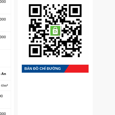
.000
.000
.000
BẢN ĐỒ CHỈ ĐƯỜNG
n An
 ₫/m²
00
.000