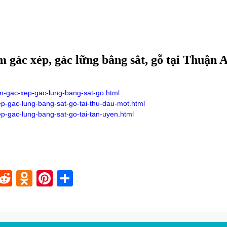
àm gác xép, gác lững bằng sắt, gỗ tại Thuận 
m-gac-xep-gac-lung-bang-sat-go.html
p-gac-lung-bang-sat-go-tai-thu-dau-mot.html
p-gac-lung-bang-sat-go-tai-tan-uyen.html
In
blr
nstapaper
Reddit
Odnoklassniki
Pinterest
Share