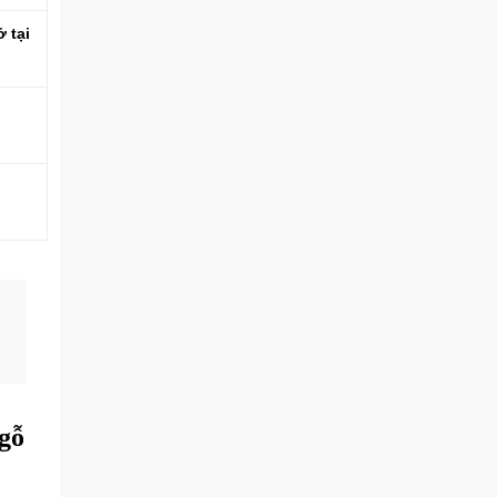
 tại
 gỗ