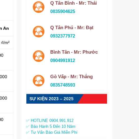
Q Tân Bình - Mr: Thái
0835904625
Q Tân Phú - Mr: Đạt
n An
0932377972
 ₫/m²
Bình Tân - Mr: Phước
00
0904991912
Gò Vấp - Mr: Thắng
.000
0835748593
.000
SỰ KIỆN 2023 – 2025
00
✅ HOTLINE 0904.991.912
✅ Bảo Hành 5 Đến 10 Năm
✅ Tư Vấn Báo Giá Miễn Phí