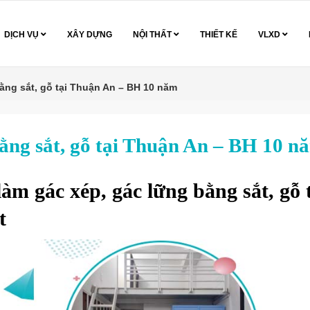
DỊCH VỤ
XÂY DỰNG
NỘI THẤT
THIẾT KẾ
VLXD
ằng sắt, gỗ tại Thuận An – BH 10 năm
ằng sắt, gỗ tại Thuận An – BH 10 n
àm gác xép, gác lững bằng sắt, gỗ
t
t