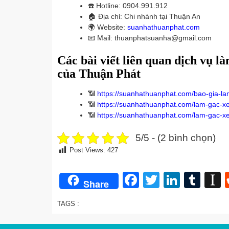
☎️
Hotline: 0904.991.912
🏠
Địa chỉ: Chi nhánh tại Thuận An
🌍
Website:
suanhathuanphat.com
📧
Mail: thuanphatsuanha@gmail.com
Các bài viết liên quan dịch vụ l
của Thuận Phát
📶
https://suanhathuanphat.com/bao-gia-la
📶
https://suanhathuanphat.com/lam-gac-xe
📶
https://suanhathuanphat.com/lam-gac-xe
5/5 - (2 bình chọn)
Post Views:
427
Facebook
Twitter
Linked
Tum
I
Share
TAGS :