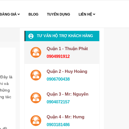
BẢNG GIÁ
BLOG
TUYỂN DỤNG
LIÊN HỆ
TƯ VẤN HỘ TRỢ KHÁCH HÀNG
Quận 1 - Thuận Phát
0904991912
Quận 2 - Huy Hoàng
 Đây là
0906700438
hi và
những
Quận 3 - Mr: Nguyên
ng tác
0904072157
Quận 4 - Mr: Hưng
0903181486
n đề