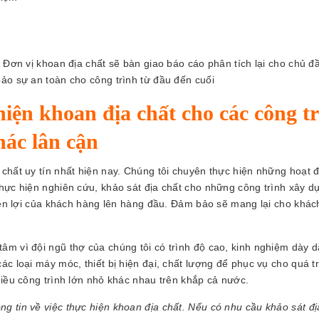
 Đơn vị khoan địa chất sẽ bàn giao báo cáo phân tích lại cho chủ đầ
ảo sự an toàn cho công trình từ đầu đến cuối
iện khoan địa chất cho các công t
hác lân cận
 chất uy tín nhất hiện nay. Chúng tôi chuyên thực hiện những hoạt 
Thực hiện nghiên cứu, khảo sát địa chất cho những công trình xây d
uyền lợi của khách hàng lên hàng đầu. Đảm bảo sẽ mang lại cho khá
âm vì đội ngũ thợ của chúng tôi có trình độ cao, kinh nghiệm dày d
c loại máy móc, thiết bị hiện đại, chất lượng để phục vụ cho quá t
hiều công trình lớn nhỏ khác nhau trên khắp cả nước.
hông tin về việc thực hiện khoan địa chất. Nếu có nhu cầu khảo sát đị