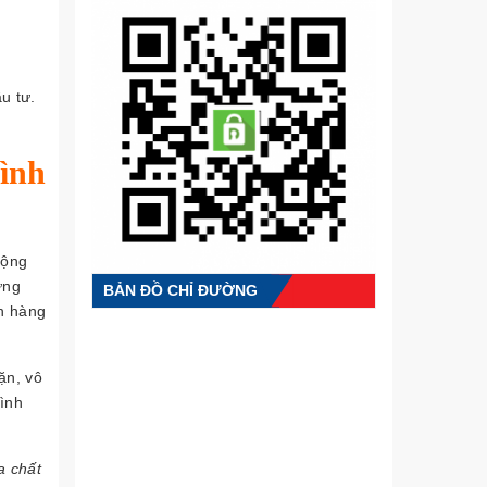
u tư.
rình
động
ựng
BẢN ĐỒ CHỈ ĐƯỜNG
ch hàng
ặn, vô
rình
a chất