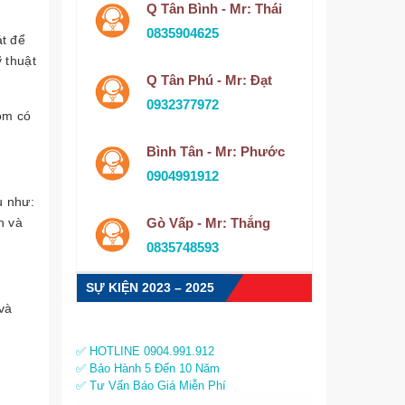
Q Tân Bình - Mr: Thái
0835904625
át để
 thuật
Q Tân Phú - Mr: Đạt
0932377972
ồm có
Bình Tân - Mr: Phước
0904991912
ụ như:
h và
Gò Vấp - Mr: Thắng
0835748593
SỰ KIỆN 2023 – 2025
 và
✅ HOTLINE 0904.991.912
✅ Bảo Hành 5 Đến 10 Năm
✅ Tư Vấn Báo Giá Miễn Phí