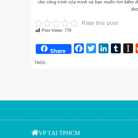
cho công trình của mình và bạn muốn tìm kiếm đơ
đượ
Rate this post
Post Views:
778
Facebook
Twitter
Linked
Tum
I
Share
TAGS :
VP TẠI TPHCM