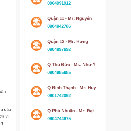
0904991912
Quận 11 - Mr: Nguyên
0904942786
Quận 12 - Mr: Hưng
0904997692
Q Thủ Đức - Ms: Như Ý
0904985685
Q Bình Thạnh - Mr: Huy
 cấu
0901742092
âu của
Q Phú Nhuận - Mr: Đạt
ơn vị
0904744975
ng