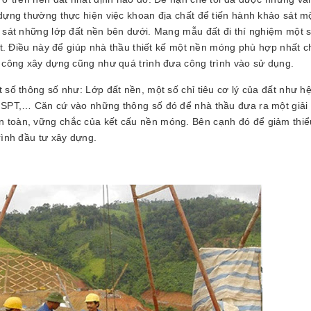
 dựng thường thực hiện việc khoan địa chất để tiến hành khảo sát m
o sát những lớp đất nền bên dưới. Mang mẫu đất đi thí nghiệm một s
đất. Điều này để giúp nhà thầu thiết kế một nền móng phù hợp nhất c
i công xây dựng cũng như quá trình đưa công trình vào sử dụng.
 số thông số như: Lớp đất nền, một số chỉ tiêu cơ lý của đất như h
ố SPT,… Căn cứ vào những thông số đó để nhà thầu đưa ra một giải
n toàn, vững chắc của kết cấu nền móng. Bên cạnh đó để giảm thiể
rình đầu tư xây dựng.