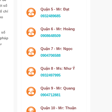
ột số
Quận 5 - Mr: Đạt
ố chỉ
0932489685
ho
Quận 6 - Mr: Hoàng
ệ số
0908648509
 pháp
u
Quận 7 - Mr: Ngọc
0904706588
Quận 8 - Ms: Như Ý
0932497995
Quận 9 - Mr: Quang
0904712881
Quận 10 - Mr: Thuận