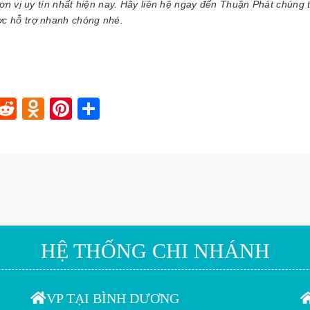
n vị uy tín nhất hiện nay. Hãy liên hệ ngay đến Thuận Phát chúng t
c hỗ trợ nhanh chóng nhé.
In
blr
nstapaper
Reddit
Odnoklassniki
Pinterest
Share
HỆ THỐNG CHI NHÁNH
VP TẠI BÌNH DƯƠNG