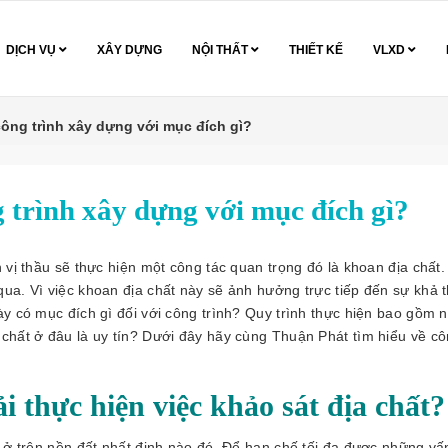
DỊCH VỤ
XÂY DỰNG
NỘI THẤT
THIẾT KẾ
VLXD
ông trình xây dựng với mục đích gì?
 trình xây dựng với mục đích gì?
 vị thầu sẽ thực hiện một công tác quan trọng đó là khoan địa chất.
ua. Vì việc khoan địa chất này sẽ ảnh hưởng trực tiếp đến sự khả t
ày có mục đích gì đối với công trình? Quy trình thực hiện bao gồm 
 chất ở đâu là uy tín? Dưới đây hãy cùng Thuận Phát tìm hiểu về cô
i thực hiện việc khảo sát địa chất?
h ở trên nền đất nhất định nào đó. Để hạn chế tối đa được những vấ