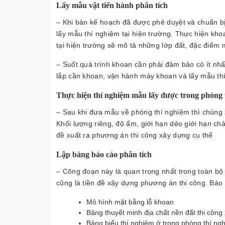
Lấy mẫu vật tiến hành phân tích
– Khi bản kế hoạch đã được phê duyệt và chuẩn bị
lấy mẫu thí nghiệm tại hiện trường. Thực hiện kh
tại hiện trường sẽ mô tả những lớp đất, đặc điểm 
– Suốt quá trình khoan cần phải đảm bảo có ít nh
lắp cần khoan, vận hành máy khoan và lấy mẫu th
Thực hiện thí nghiệm mẫu lấy được trong phòng 
– Sau khi đưa mẫu về phòng thí nghiệm thì chúng s
Khối lượng riêng, độ ẩm, giới hạn dẻo giới hạn c
đề xuất ra phương án thi công xây dựng cụ thể
Lập bảng báo cáo phân tích
– Công đoạn này là quan trọng nhất trong toàn bộ q
cũng là tiền đề xây dựng phương án thi công. Báo
Mô hình mặt bằng lỗ khoan
Bảng thuyết minh địa chất nền đất thi công
Bảng biểu thí nghiệm ở trong phòng thí ng