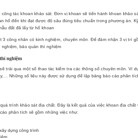
 công tác khoan khảo sát. Đơn vị khoan sẽ tiến hành khoan khảo s
oan hố đến khi đạt được độ sâu đúng tiêu chuẩn trong phương án. Kỹ
mẫu đất đã lấy từ hố khoan
ất 3 công nhân có kinh nghiệm, chuyên môn. Để đảm nhận 3 vị trí g
í nghiệm, bảo quản thí nghiệm
thí nghiệm
ẽ trải qua một số thao tác kiểm tra các thông số chuyên môn. Ví d
hảy,… Những số liệu này được sử dụng để lập bảng báo cáo phân tíc
uá trình khảo sát địa chất. Đây là kết quả của việc khoan địa chất
 cáo phân tích sẽ gồm những việc như:
 xây dựng công trình
hiệm