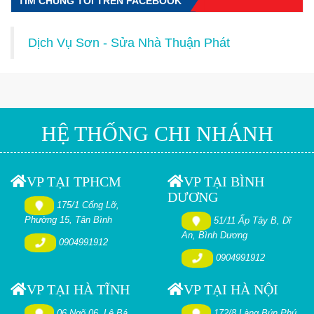
TÌM CHÚNG TÔI TRÊN FACEBOOK
Dịch Vụ Sơn - Sửa Nhà Thuận Phát
HỆ THỐNG CHI NHÁNH
VP TẠI TPHCM
VP TẠI BÌNH
DƯƠNG
175/1 Cống Lỡ,
Phường 15, Tân Bình
51/11 Ấp Tây B, Dĩ
An, Bình Dương
0904991912
0904991912
VP TẠI HÀ TĨNH
VP TẠI HÀ NỘI
06 Ngõ 06, Lê Bá
172/8 Làng Bún Phú