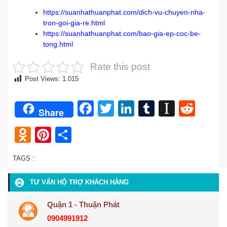
https://suanhathuanphat.com/dich-vu-chuyen-nha-
tron-goi-gia-re.html
https://suanhathuanphat.com/bao-gia-ep-coc-be-
tong.html
Rate this post
Post Views:
1.015
Facebook
Twitter
LinkedIn
Tumblr
Instap
Redd
Share
Odnoklassniki
Pinterest
Share
TAGS :
TƯ VẤN HỘ TRỢ KHÁCH HÀNG
Quận 1 - Thuận Phát
0904991912