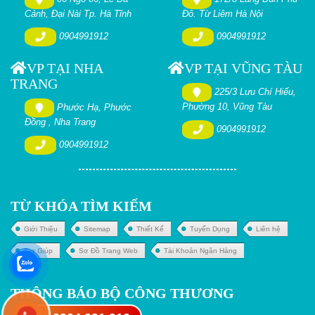
Cảnh, Đại Nài Tp. Hà Tĩnh
Đô. Từ Liêm Hà Nội
0904991912
0904991912
VP TẠI NHA
VP TẠI VŨNG TÀU
TRANG
225/3 Lưu Chí Hiếu,
Phường 10, Vũng Tàu
Phước Hạ, Phước
Đồng , Nha Trang
0904991912
0904991912
TỪ KHÓA TÌM KIẾM
Giới Thiệu
Sitemap
Thiết Kế
Tuyển Dụng
Liên hệ
Trợ Giúp
Sơ Đồ Trang Web
Tài Khoản Ngân Hàng
THÔNG BÁO BỘ CÔNG THƯƠNG