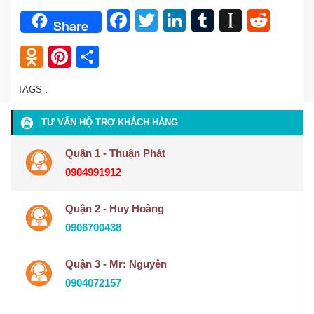
Facebook
Twitter
LinkedIn
Tumblr
Instap
Redd
Share
Odnoklassniki
Pinterest
Share
TAGS :
TƯ VẤN HỘ TRỢ KHÁCH HÀNG
Quận 1 - Thuận Phát
0904991912
Quận 2 - Huy Hoàng
0906700438
Quận 3 - Mr: Nguyên
0904072157