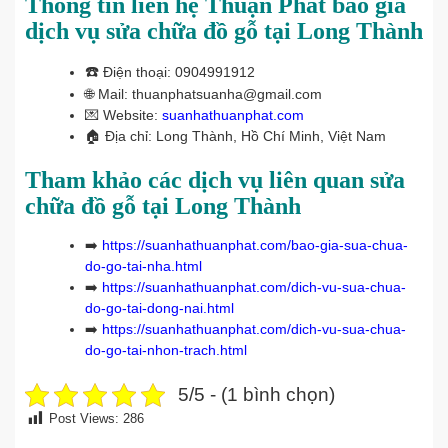
Thông tin liên hệ Thuận Phát báo giá
dịch vụ sửa chữa đồ gỗ tại Long Thành
☎️
Điện thoại: 0904991912
🌐 Mail: thuanphatsuanha@gmail.com
💌 Website:
suanhathuanphat.com
🏠
Địa chỉ: Long Thành, Hồ Chí Minh, Việt Nam
Tham khảo các dịch vụ liên quan sửa
chữa đồ gỗ tại Long Thành
➡️
https://suanhathuanphat.com/bao-gia-sua-chua-
do-go-tai-nha.html
➡️
https://suanhathuanphat.com/dich-vu-sua-chua-
do-go-tai-dong-nai.html
➡️
https://suanhathuanphat.com/dich-vu-sua-chua-
do-go-tai-nhon-trach.html
5/5 - (1 bình chọn)
Post Views:
286