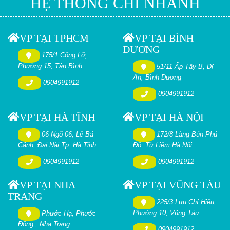
HỆ THỐNG CHI NHÁNH
VP TẠI TPHCM
VP TẠI BÌNH
DƯƠNG
175/1 Cống Lỡ,
Phường 15, Tân Bình
51/11 Ấp Tây B, Dĩ
An, Bình Dương
0904991912
0904991912
VP TẠI HÀ TĨNH
VP TẠI HÀ NỘI
06 Ngõ 06, Lê Bá
172/8 Làng Bún Phú
Cảnh, Đại Nài Tp. Hà Tĩnh
Đô. Từ Liêm Hà Nội
0904991912
0904991912
VP TẠI NHA
VP TẠI VŨNG TÀU
TRANG
225/3 Lưu Chí Hiếu,
Phường 10, Vũng Tàu
Phước Hạ, Phước
Đồng , Nha Trang
0904991912