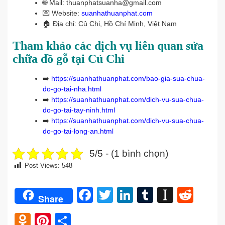
🌐 Mail: thuanphatsuanha@gmail.com
💌 Website:
suanhathuanphat.com
🏠
Địa chỉ: Củ Chi, Hồ Chí Minh, Việt Nam
Tham khảo các dịch vụ liên quan sửa
chữa đồ gỗ tại Củ Chi
➡️
https://suanhathuanphat.com/bao-gia-sua-chua-
do-go-tai-nha.html
➡️
https://suanhathuanphat.com/dich-vu-sua-chua-
do-go-tai-tay-ninh.html
➡️
https://suanhathuanphat.com/dich-vu-sua-chua-
do-go-tai-long-an.html
5/5 - (1 bình chọn)
Post Views:
548
Facebook
Twitter
LinkedIn
Tumblr
Instap
Redd
Share
Odnoklassniki
Pinterest
Share