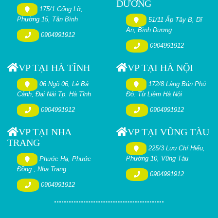
DƯƠNG
175/1 Cống Lỡ,
Phường 15, Tân Bình
51/11 Ấp Tây B, Dĩ
An, Bình Dương
0904991912
0904991912
VP TẠI HÀ TĨNH
VP TẠI HÀ NỘI
06 Ngõ 06, Lê Bá
172/8 Làng Bún Phú
Cảnh, Đại Nài Tp. Hà Tĩnh
Đô. Từ Liêm Hà Nội
0904991912
0904991912
VP TẠI NHA
VP TẠI VŨNG TÀU
TRANG
225/3 Lưu Chí Hiếu,
Phường 10, Vũng Tàu
Phước Hạ, Phước
Đồng , Nha Trang
0904991912
0904991912