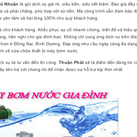
hú Nhuận
là gói dịch vụ giá rẻ, siêu bền, siêu tiết kiệm. Báo giá đầy 
iá cả phải chăng, phù hợp với túi tiền. Mà công trình vẫn đảm bảo đ
sự yên tâm và hài lòng 100% cho quý khách hàng.
 cho khách hàng. Khắc phục sự cố nhanh chóng, triệt để và hiệu q
, tiện nghi cho gia đình bạn. Không chỉ cung ứng dịch vụ trên đị
 hơn ở Đồng Nai, Bình Dương. Đáp ứng nhu cầu ngày càng đa dạn
ình về sửa chữa thiết bị máy bơm nước.
h vụ từ tư vấn đến thi công.
Thuận Phát
sẽ là điểm đến đáng tin c
ãy liên hệ với chúng tôi để nhận được sự hỗ trợ kịp thời nhất.