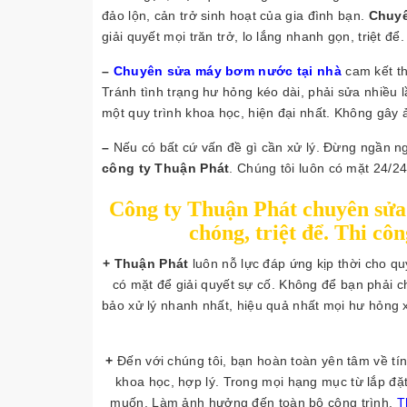
đảo lộn, cản trở sinh hoạt của gia đình bạn.
Chuyê
giải quyết mọi trăn trở, lo lắng nhanh gọn, triệt để.
–
Chuyên sửa máy bơm nước tại nhà
cam kết th
Tránh tình trạng hư hỏng kéo dài, phải sửa nhiều 
một quy trình khoa học, hiện đại nhất. Không gây 
–
Nếu có bất cứ vấn đề gì cần xử lý. Đừng ngần ng
công ty Thuận Phát
. Chúng tôi luôn có mặt 24/24
Công ty Thuận Phát chuyên sử
chóng, triệt để. Thi cô
+ Thuận Phát
luôn nỗ lực đáp ứng kịp thời cho qu
có mặt để giải quyết sự cố. Không để bạn phải c
bảo xử lý nhanh nhất, hiệu quả nhất mọi hư hỏng x
+
Đến với chúng tôi, bạn hoàn toàn yên tâm về tín
khoa học, hợp lý. Trong mọi hạng mục từ lắp đ
muốn. Làm ảnh hưởng đến toàn bộ công trình.
T