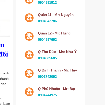
0904991912
Quận 11 - Mr: Nguyên
0904942786
Quận 12 - Mr: Hưng
0904997692
ảm
Q Thủ Đức - Ms: Như Ý
đối
0904985685
Q Bình Thạnh - Mr: Huy
, lành
0901742092
 nhanh
 cho
Q Phú Nhuận - Mr: Đạt
0904744975
hục
ớc. Làm