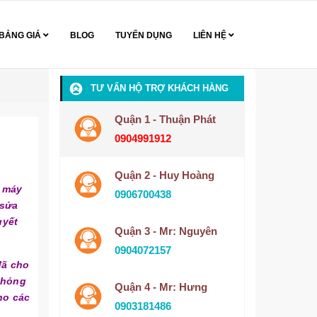
BẢNG GIÁ
BLOG
TUYỂN DỤNG
LIÊN HỆ
TƯ VẤN HỘ TRỢ KHÁCH HÀNG
Quận 1 - Thuận Phát
0904991912
Quận 2 - Huy Hoàng
c máy
0906700438
 sửa
uyết
Quận 3 - Mr: Nguyên
0904072157
đã cho
 hỏng
Quận 4 - Mr: Hưng
ho các
0903181486