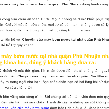
n sửa máy bơm nước tại nhà quận Phú Nhuận
đồng hành cùng
i công sửa chữa an toàn 100%. Mọi hư hỏng sẽ được khắc phục triệ
lần. Chỉ với một lần sửa chữa, mọi sự cố sẽ nhanh chóng được xử l
ảnh hưởng đến hệ thống các thiết bị, công trình nhà bạn.
ại liên hệ với
Chuyên sửa máy bơm nước tại nhà quận Phú Nhu
 để hỗ trợ quý khách.
a máy bơm nước tại nhà quận Phú Nhuận n
ng khoa học, đúng ý khách hàng đưa ra:
ý khách về mặt thời gian. Khi nhận được điện thoại, chúng tôi ngay 
hờ đợi lâu.
Chuyên sửa máy bơm nước tại nhà quận Phú Nhuận
ảy ra trong ngôi nhà bạn. Bạn chắc chắn bạn sẽ hài lòng khi sử dụ
vụ của chúng tôi.
h bền vững của công trình. Bởi chúng tôi luôn làm việc theo một quy
ặt đến vận hành và sửa chữa. Tránh để xảy ra những sai sót không
hợ chuyên sửa máy bơm nước
đảm bảo tính hiệu quả, khoa học từn