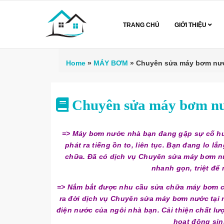
TRANG CHỦ
GIỚI THIỆU
Home
»
MÁY BƠM
»
Chuyên sửa máy bơm nướ
Chuyên sửa máy bơm nư
=> Máy bơm nước nhà bạn đang gặp sự cố hư
phát ra tiếng ồn to, liên tục. Bạn đang lo lắ
chữa. Đã có dịch vụ Chuyên sửa máy bơm n
nhanh gọn, triệt để
=> Nắm bắt được nhu cầu sửa chữa máy bơm củ
ra đời dịch vụ Chuyên sửa máy bơm nước tại
điện nước của ngôi nhà bạn. Cải thiện chất lư
hoạt động sin