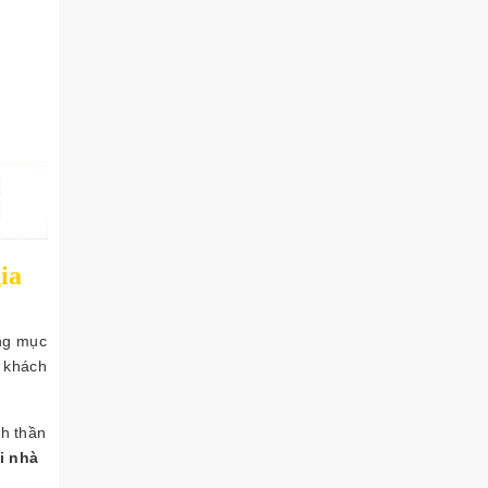
ia
ạng mục
 khách
nh thần
i nhà