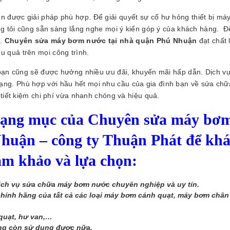
họn được giải pháp phù hợp. Để giải quyết sự cố hư hỏng thiết bị m
g tôi cũng sẵn sàng lắng nghe mọi ý kiến góp ý của khách hàng. Để
n.
Chuyên sửa máy bơm nước tại nhà quận Phú Nhuận
đạt chất
ệu quả trên mọi công trình.
bạn cũng sẽ được hưởng nhiều ưu đãi, khuyến mãi hấp dẫn. Dịch v
dạng. Phù hợp với hầu hết mọi nhu cầu của gia đình bạn về sửa chữa
iết kiệm chi phí vừa nhanh chóng và hiệu quả.
 hạng mục của Chuyên sửa máy bơ
Nhuận – công ty Thuận Phát để kh
am khảo và lựa chọn:
ịch vụ sửa chữa máy bơm nước chuyên nghiệp và uy tín.
hính hãng của tất cả các loại máy bơm cánh quạt, máy bơm chân
quạt, hư van,…
ng còn sử dụng được nữa.