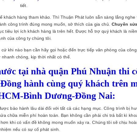
tiết.
ể khách hàng tham khảo. Thì Thuận Phát luôn sẵn sàng lắng nghe 
ành công trình đúng mong muốn, sở thích của gia chủ.
Chuyên sử
c tiêu lợi ích khách hàng là trên hết. Được hỗ trợ quý khách là niề
nh của công ty chúng tôi.
 cứ khi nào bạn cần hãy gọi hoặc đến trực tiếp văn phòng của công 
 nhanh chóng, kịp thời nhất có thể.
ớc tại nhà quận Phú Nhuận thi c
i. Đồng hành cùng quý khách trên 
HCM-Bình Dương-Đồng Nai:
được bảo hành lâu dài đối với tất cả các hạng mục. Công trình bị h
sửa chữa miễn phí hoàn toàn. Bạn không cần phải chi trả bất kì kho
m hơn khi có vấn đề không mong muốn xảy ra. Chúng tôi sẽ chịu hoà
nhiệm nếu có sự cố phát sinh.