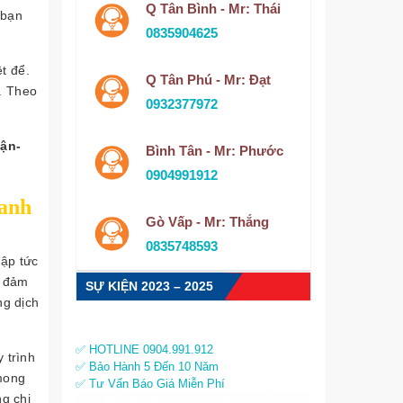
Q Tân Bình - Mr: Thái
 bạn
0835904625
t để.
Q Tân Phú - Mr: Đạt
ý. Theo
0932377972
ận-
Bình Tân - Mr: Phước
0904991912
hanh
Gò Vấp - Mr: Thắng
0835748593
lập tức
đảm
SỰ KIỆN 2023 – 2025
ng dịch
✅ HOTLINE 0904.991.912
 trình
✅ Bảo Hành 5 Đến 10 Năm
 mong
✅ Tư Vấn Báo Giá Miễn Phí
g chi