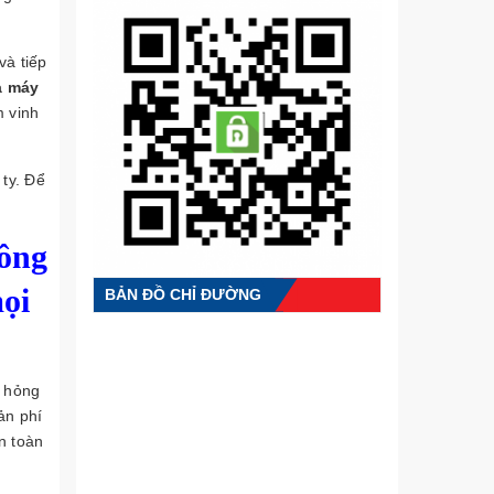
và tiếp
a máy
m vinh
ty. Để
ông
mọi
BẢN ĐỒ CHỈ ĐƯỜNG
ư hỏng
ản phí
n toàn