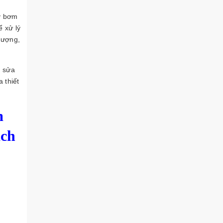
áy bơm
 xử lý
 lượng,
ụ sửa
 thiết
m
ách