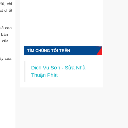
đủ, chi
ạt chất
uả cao
a bàn
g của
TÌM CHÚNG TÔI TRÊN
ậy của
FACEBOOK
Dịch Vụ Sơn - Sửa Nhà
Thuận Phát