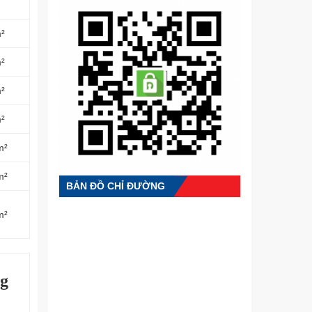
²
m²
m²
m²
m²
m²
BẢN ĐỒ CHỈ ĐƯỜNG
m²
ng