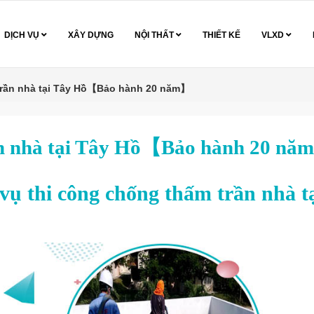
DỊCH VỤ
XÂY DỰNG
NỘI THẤT
THIẾT KẾ
VLXD
trần nhà tại Tây Hồ【Bảo hành 20 năm】
ần nhà tại Tây Hồ【Bảo hành 20 n
 vụ thi công chống thấm trần nhà t