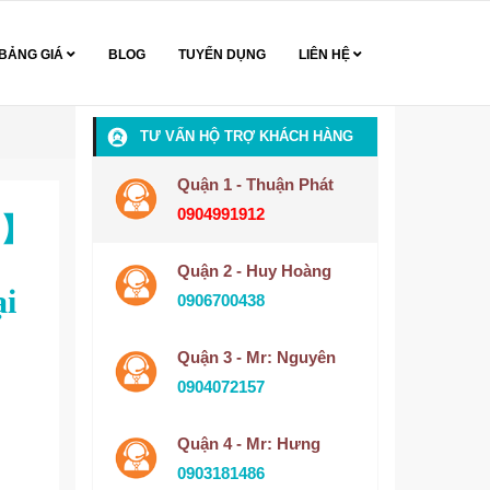
BẢNG GIÁ
BLOG
TUYỂN DỤNG
LIÊN HỆ
TƯ VẤN HỘ TRỢ KHÁCH HÀNG
Quận 1 - Thuận Phát
0904991912
ăm】
Quận 2 - Huy Hoàng
ại
0906700438
Quận 3 - Mr: Nguyên
0904072157
Quận 4 - Mr: Hưng
0903181486