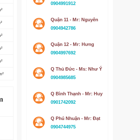
0904991912
m²
Quận 11 - Mr: Nguyên
m²
0904942786
m²
Quận 12 - Mr: Hưng
m²
0904997692
m²
Q Thủ Đức - Ms: Như Ý
m²
0904985685
Q Bình Thạnh - Mr: Huy
m
0901742092
Q Phú Nhuận - Mr: Đạt
0904744975