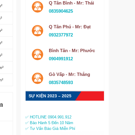
Q Tân Bình - Mr: Thái
m²
0835904625
m²
Q Tân Phú - Mr: Đạt
m²
0932377972
m²
Bình Tân - Mr: Phước
m²
0904991912
m²
Gò Vấp - Mr: Thắng
m²
0835748593
SỰ KIỆN 2023 – 2025
m
✅ HOTLINE 0904.991.912
✅ Bảo Hành 5 Đến 10 Năm
✅ Tư Vấn Báo Giá Miễn Phí