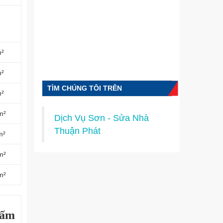
m²
m²
TÌM CHÚNG TÔI TRÊN
m²
FACEBOOK
m²
Dịch Vụ Sơn - Sửa Nhà
Thuận Phát
m²
m²
m²
hấm